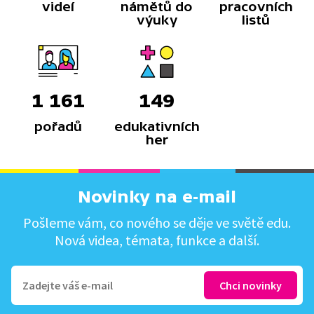
videí
námětů do
pracovních
výuky
listů
1 161
149
pořadů
edukativních
her
Novinky na e-mail
Pošleme vám, co nového se děje ve světě edu.
Nová videa, témata, funkce a další.