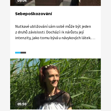
09:04
Sebepoškozování
Nutkavé ubližování sám sobě může být jeden
z druhů závislosti. Dochází i k nárůstu její
intenzity, jako tomu bývá u návykových látek.
Všimnout si toho u dětí bývá náročné, děti
to dokážou velmi dobře maskovat. Proč
takového chování mezi dětmi přibývá a co jim
to přináší? Možné důvody, ale i návody, jak
v takových situacích jednat, přináší Lucie
Zelenková z Linky bezpečí.
05:50