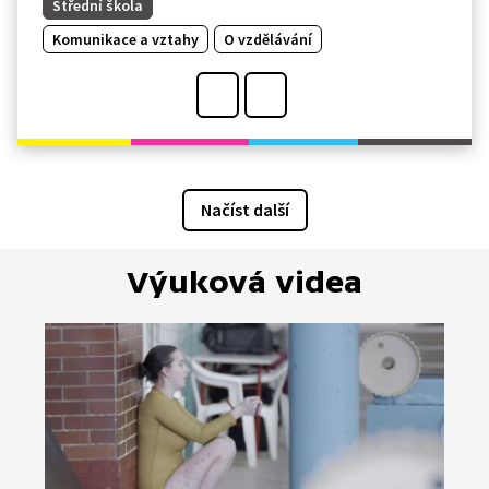
Střední škola
Komunikace a vztahy
O vzdělávání
Načíst další
Výuková videa