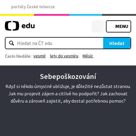
portály České televize
MENU
Hledat
vesmír
lety do vesmíru
Měsíc
Často hledáte:
Sebepoškozování
Když si někdo úmyslně ubližuje, je důležité nezůstat stranou.
Jak mu projevit zájem a citlivě ho podpořit? Jak zachovat
důvěru a zároveň zajistit, aby dostal potřebnou pomoc?