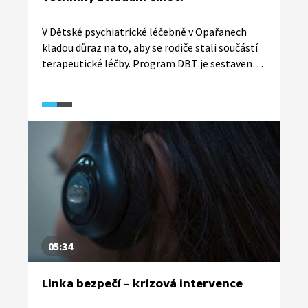
V Dětské psychiatrické léčebně v Opařanech
kladou důraz na to, aby se rodiče stali součástí
terapeutické léčby. Program DBT je sestavený
z jednoduchých aktivit, postupů a technik, jak
zvládat emoce a úzkostné stavy. Každý pacient
si pak snadno osvojí konkrétní metodu regulace
emocí. Program absolvují nejen děti,
informováni jsou i rodiče. Pomáhá jim
to pochopit, co jejich děti prožívají a jak
adekvátně reagovat. Ukázka je z pořadu Místo
pro duši.
05:34
Linka bezpečí – krizová intervence