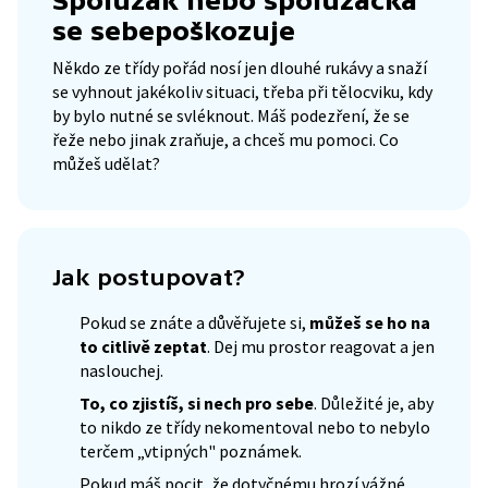
Spolužák nebo spolužačka
se sebepoškozuje
Někdo ze třídy pořád nosí jen dlouhé rukávy a snaží
se vyhnout jakékoliv situaci, třeba při tělocviku, kdy
by bylo nutné se svléknout. Máš podezření, že se
řeže nebo jinak zraňuje, a chceš mu pomoci. Co
můžeš udělat?
Jak postupovat?
Pokud se znáte a důvěřujete si,
můžeš se ho na
to citlivě zeptat
. Dej mu prostor reagovat a jen
naslouchej.
To, co zjistíš, si nech pro sebe
. Důležité je, aby
to nikdo ze třídy nekomentoval nebo to nebylo
terčem „vtipných" poznámek.
Pokud máš pocit, že dotyčnému hrozí vážné