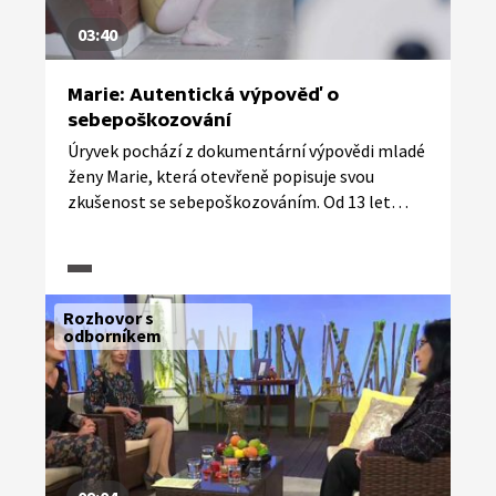
03:40
Marie: Autentická výpověď o
sebepoškozování
Úryvek pochází z dokumentární výpovědi mladé
ženy Marie, která otevřeně popisuje svou
zkušenost se sebepoškozováním. Od 13 let
používá řezání se jako způsob, jak se vyrovnávat
s problémy v rodině, nenávistí k vlastnímu tělu
a ženskosti. Hovoří o sebepoškození jako
o trestu i úlevě – krátkodobě jí pomáhá
Rozhovor s
nemyslet na problémy.
odborníkem