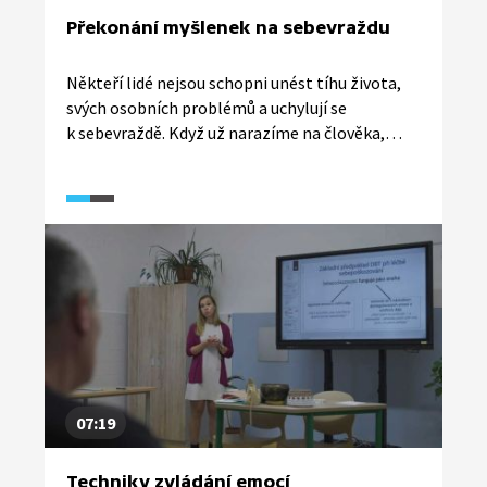
Překonání myšlenek na sebevraždu
Někteří lidé nejsou schopni unést tíhu života,
svých osobních problémů a uchylují se
k sebevraždě. Když už narazíme na člověka,
který je rozhodnutý se zabít, pomáhají
nejúčinněji zdánlivě úplně banální věci. Povídat
si s ním, být mu nablízku a projevit zájem. Lidé,
kteří úspěšně zvládli těžkou životní situaci
a zůstali naživu, našli často nový přístup k sobě
i ke světu a mohou poradit, jak období černých
myšlenek překonat.
07:19
Techniky zvládání emocí