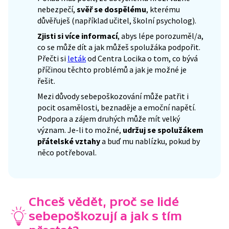
nebezpečí,
svěř se dospělému
, kterému
důvěřuješ (například učitel, školní psycholog).
Zjisti si více informací
, abys lépe porozuměl/a,
co se může dít a jak můžeš spolužáka podpořit.
Přečti si
leták
od Centra Locika o tom, co bývá
příčinou těchto problémů a jak je možné je
řešit.
Mezi důvody sebepoškozování může patřit i
pocit osamělosti, beznaděje a emoční napětí.
Podpora a zájem druhých může mít velký
význam. Je-li to možné,
udržuj se spolužákem
přátelské vztahy
a buď mu nablízku, pokud by
něco potřeboval.
Chceš vědět, proč se lidé
sebepoškozují a jak s tím