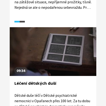
na zátěžové situace, nepříjemné prožitky, tísně.
Nejedná se ale o nepodařenou sebevraždu. Proč
to děti dělají a čeho tím chtějí dosáhnout? Co
nepomáhá v takových situacích, je dávat dětem
zákazy. Co naopak pomůže, radí ředitelka
Dětského krizového centra Zora Dušková
v rozhovoru v pořadu Sama doma.
09:34
Léčení dětských duší
Dětské duše léčí v Dětské psychiatrické
nemocnici v Opařanech přes 100 let. Za tu dobu