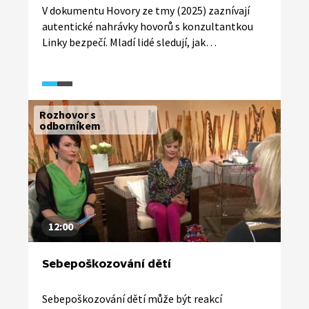
V dokumentu Hovory ze tmy (2025) zaznívají
autentické nahrávky hovorů s konzultantkou
Linky bezpečí. Mladí lidé sledují, jak
profesionálka reaguje na naléhavé životní
situace volajících, od běžných obtíží až
po pokus o sebevraždu po požití léků.
Dokument nabízí realistický pohled na krizovou
Rozhovor s
intervenci a ukazuje význam dostupné pomoci
odborníkem
pro děti a mladé lidi v krizových situacích.
12:00
Sebepoškozování dětí
Sebepoškozování dětí může být reakcí