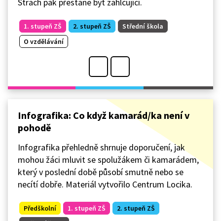
Strach pak přestane být zahlcující.
1. stupeň ZŠ
2. stupeň ZŠ
Střední škola
O vzdělávání
Infografika: Co když kamarád/ka není v
pohodě
Infografika přehledně shrnuje doporučení, jak
mohou žáci mluvit se spolužákem či kamarádem,
který v poslední době působí smutně nebo se
necítí dobře. Materiál vytvořilo Centrum Locika.
Předškolní
1. stupeň ZŠ
2. stupeň ZŠ