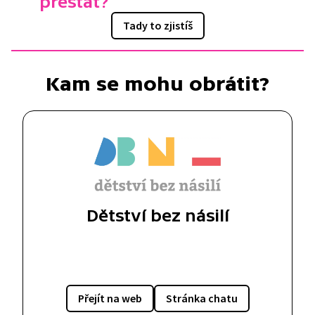
přestat?
Tady to zjistíš
Kam se mohu obrátit?
Dětství bez násilí
Přejít na web
Stránka chatu