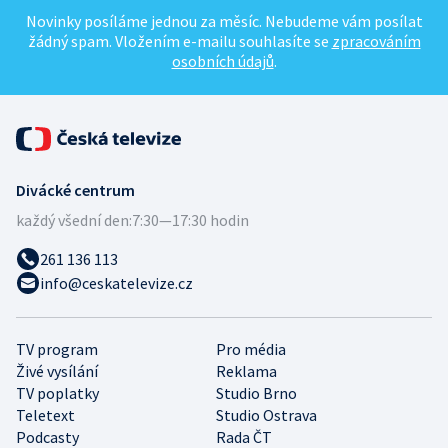
Novinky posíláme jednou za měsíc. Nebudeme vám posílat
žádný spam. Vložením e-mailu souhlasíte se
zpracováním
osobních údajů
.