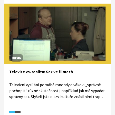
04:46
Televize vs. realita: Sex ve filmech
Televizní vysílání pomáhá mnohdy divákovi „správně
pochopit“ různé skutečnosti, například jak má vypadat
správný sex. Slyšeli jste o tzv. kultuře znásilnění (rape
culture)? I tomuto tématu se věnuje dokumentární
seriál TeleRevize 2.0.