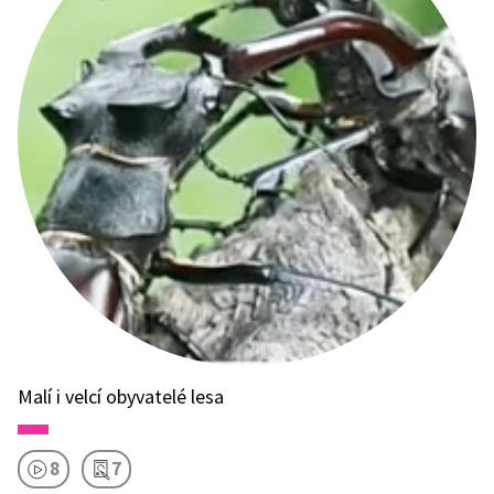
Malí i velcí obyvatelé lesa
8
7