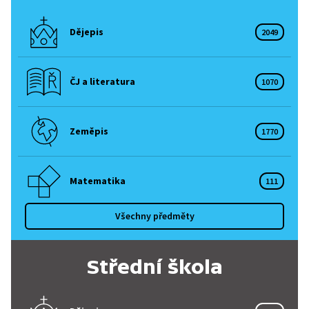
Dějepis
2049
ČJ a literatura
1070
Zeměpis
1770
Matematika
111
Všechny předměty
Střední škola