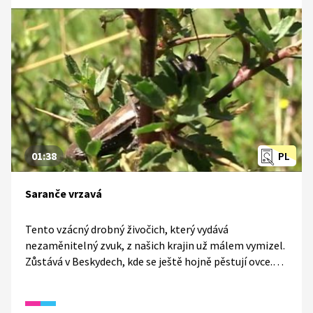
01:38
PL
Saranče vrzavá
Tento vzácný drobný živočich, který vydává
nezaměnitelný zvuk, z našich krajin už málem vymizel.
Zůstává v Beskydech, kde se ještě hojně pěstují ovce.
Na nich je totiž závislý, protože vytvářejí ideální
podmínky pro jeho život.