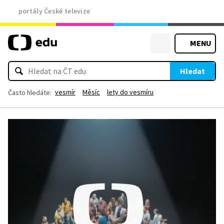
portály České televize
MENU
Hledat
vesmír
Měsíc
lety do vesmíru
Často hledáte: