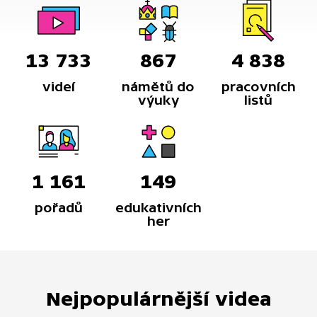
13 733
867
4 838
videí
námětů do
pracovních
výuky
listů
1 161
149
pořadů
edukativních
her
Nejpopulárnější videa