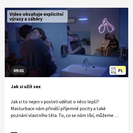
Video obsahuje explicitní
výrazy a záběry
09:01
PL
Jak si užít sex
Jak si to nejen v posteli udělat o něco lepší?
Masturbace nám přináší příjemné pocity a také
poznání vlastního těla. To, co se nám líbí, můžeme
využít při sexu s partnerem / partnerkou. Sex nám také
může zpříjemnit či ozvláštnit celá řada sexuálních