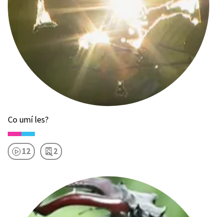
Co umí les?
12
2