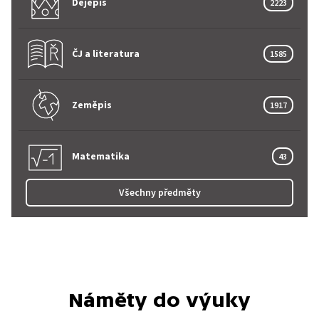
Dějepis
2223
ČJ a literatura
1585
Zeměpis
1917
Matematika
43
Všechny předměty
Náměty do výuky