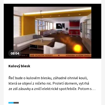
08:04
Kulový blesk
Řeč bude o kulovém blesku, záhadné ohnivé kouli,
která se objeví z ničeho nic. Proletí domem, vytrhá
ze zdí zásuvky a zničí elektrické spotřebiče. Potom se
vypaří, anebo s ničivou silou vybuchne. Odkud energie
kulového blesku pochází a jakým způsob tento
záhadný atmosférický jev vzniká?