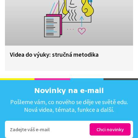
Videa do výuky: stručná metodika
Novinky na e-mail
Pošleme vám, co nového se děje ve světě edu.
Nová videa, témata, funkce a další.