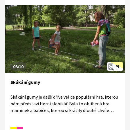
dokumentárního seriálu o sexualitě v Československu.
03:10
PL
Skákání gumy
Skákání gumy je další dříve velice populární hra, kterou
nám představí Herní slabikář. Byla to oblíbená hra
maminek a babiček, kterou si krátily dlouhé chvíle
o přestávkách ve škole.