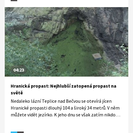
pomůcek, ale i různé kinky a fetiše. Pokud souhlasí
všichni zúčastnění, představivosti se meze nekladou.
Ale nezapomeňte, že v Česku je sex legální až od 15 let.
04:23
Hranická propast: Nejhlubší zatopená propast na
světě
Nedaleko lázní Teplice nad Bečvou se otevírá jícen
Hranické propasti dlouhý 104 a široký 34 metrů. V něm
můžete vidět jezírko. K jeho dnu se však zatím nikdo
nedostal, ani po desítkách let bádání se tak nepodařilo
zjistit, jak přesně je propast hluboká. Naposledy se