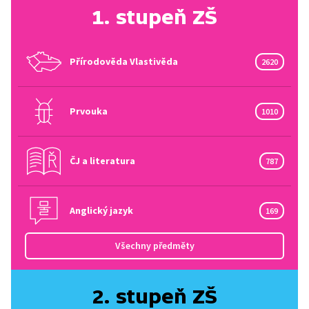
1. stupeň ZŠ
Přírodověda Vlastivěda
2620
Prvouka
1010
ČJ a literatura
787
Anglický jazyk
169
Všechny předměty
2. stupeň ZŠ