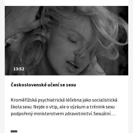
13:52
Československé učení se sexu
Kroměřížská psychiatrická léčebna jako socialistická
škola sexu. Nejde o vtip, ale o výzkum a trénink sexu
podpořený ministerstvem zdravotnictví. Sexuální
terapie pro páry a odhalení typických sexuálních
poruch v manželství, i o tom je další díl