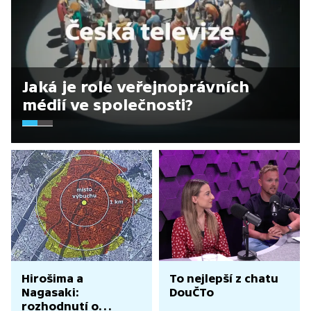
Jaká je role veřejnoprávních
médií ve společnosti?
Hirošima a
To nejlepší z chatu
Nagasaki:
DouČTo
rozhodnutí o