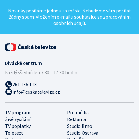
Novinky posíláme jednou za měsíc. Nebudeme vám posílat
žádný spam. Vložením e-mailu souhlasíte se
zpracováním
osobních údajů
.