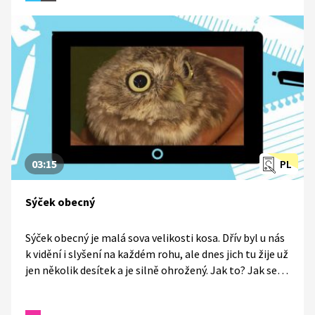
odborníci dostali do 520 metrů, což stačilo k tomu, aby
propast byla zapsána jako nejhlubší zatopená propast
na planetě.
03:15
PL
Sýček obecný
Sýček obecný je malá sova velikosti kosa. Dřív byl u nás
k vidění i slyšení na každém rohu, ale dnes jich tu žije už
jen několik desítek a je silně ohrožený. Jak to? Jak se
zapojit do záchrany sýčka? A proč naši předkové věřili,
že sýček přináší smrt?