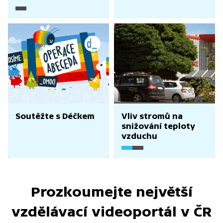
svržení bomb
Soutěžte s Déčkem
Vliv stromů na
snižování teploty
vzduchu
Prozkoumejte největší
vzdělávací videoportál v ČR