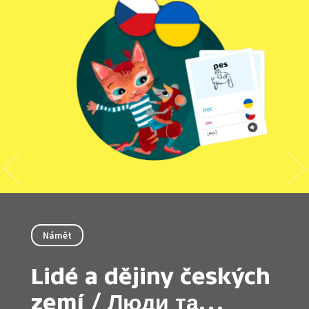
Námět
Lidé a dějiny českých
zemí / Люди та