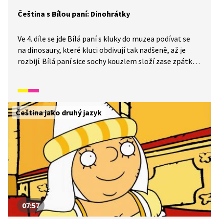
Čeština s Bílou paní: Dinohrátky
Ve 4. díle se jde Bílá paní s kluky do muzea podívat se
na dinosaury, které kluci obdivují tak nadšeně, až je
rozbijí. Bílá paní sice sochy kouzlem složí zase zpátky,
ale protože dinosaury nezná, je z toho strašlivý drak,
a kluci se musí hodně snažit, aby ho pomohli
zneškodnit.
Čeština jako druhý jazyk
07:57