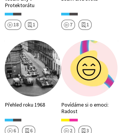
Protektorátu
18
1
7
1
Přehled roku 1968
Povídáme si o emoci:
Radost
6
6
2
3