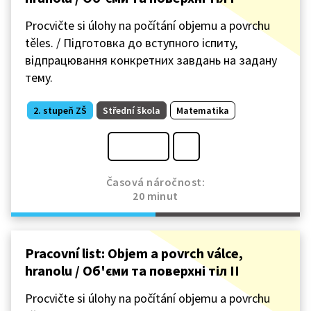
Procvičte si úlohy na počítání objemu a povrchu
těles. / Підготовка до вступного іспиту,
відпрацювання конкретних завдань на задану
тему.
2. stupeň ZŠ
Střední škola
Matematika
Časová náročnost:
20 minut
Pracovní list: Objem a povrch válce,
hranolu / Oб'єми та поверхнi тiл II
Procvičte si úlohy na počítání objemu a povrchu