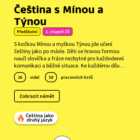
Čeština s Mínou a
Týnou
Předškolní
1. stupeň ZŠ
S kočkou Mínou a myškou Týnou jde učení
češtiny jako po másle. Děti se hravou formou
naučí slovíčka a fráze nezbytné pro každodenní
komunikaci a běžné situace. Ke každému dílu
navíc najdete slovníčky v češtině i ukrajinštině,
26
videí
58
pracovních listů
kde si děti slovíčka ještě lépe procvičí. Zábavný
animovaný kurz češtiny má dvacet šest dílů a je
určený pro malé začátečníky. Pořad vznikl
Zobrazit námět
ve spolupráci s Národním pedagogickým
institutem České republiky.
Čeština jako
druhý jazyk