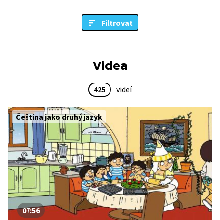
Filtrovat
Videa
425
videí
Čeština jako druhý jazyk
07:56