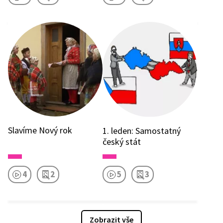
Slavíme Nový rok
1. leden: Samostatný
český stát
4
2
5
3
Zobrazit vše