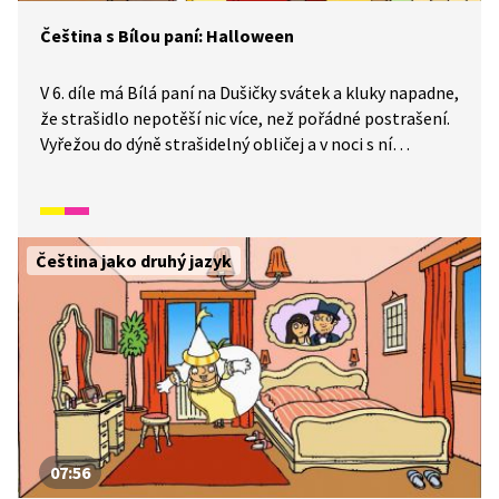
Čeština s Bílou paní: Halloween
V 6. díle má Bílá paní na Dušičky svátek a kluky napadne,
že strašidlo nepotěší nic více, než pořádné postrašení.
Vyřežou do dýně strašidelný obličej a v noci s ní
překvapí Bílou paní. Jenomže té se strašení tak zalíbí,
že spolu s kluky vzbudí maminku – naštěstí si maminka
ráno myslí, že to byl jen sen.
Čeština jako druhý jazyk
07:56