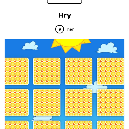
Hry
9
her