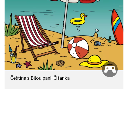
Čeština s Bílou paní: Čítanka
Poslouchejte věty a rozšiřte si svou slovní zásobu
v českém jazyce. Hra je určena pro děti, které mají
češtinu jako druhý jazyk.