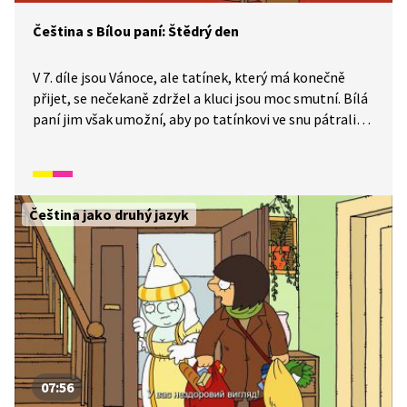
Čeština s Bílou paní: Štědrý den
V 7. díle jsou Vánoce, ale tatínek, který má konečně
přijet, se nečekaně zdržel a kluci jsou moc smutní. Bílá
paní jim však umožní, aby po tatínkovi ve snu pátrali
a pomohli mu. A Vánoce jsou zachráněné!
Čeština jako druhý jazyk
07:56