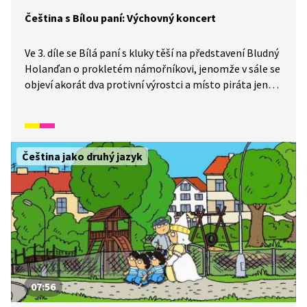
Čeština s Bílou paní: Výchovný koncert
Ve 3. díle se Bílá paní s kluky těší na představení Bludný
Holanďan o prokletém námořníkovi, jenomže v sále se
objeví akorát dva protivní výrostci a místo piráta jen
krásná hudba. Bílá paní však kouzlem oživí drsného
námořníka, ukrytého v hudbě, a spolu s ním dají kluci
za vyučenou i oběma výrostkům.
Čeština jako druhý jazyk
07:56