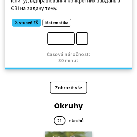
іспиту), відпрацювання конкретних завдань з
ЄВІ на задану тему.
2. stupeň ZŠ
Matematika
Časová náročnost:
30 minut
Zobrazit vše
Okruhy
21
okruhů