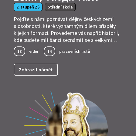
історія Чехії
2. stupeň ZŠ
Střední škola
Pojďte s námi poznávat dějiny českých zemí
a osobnosti, které významným dílem přispěly
k jejich formaci. Provedeme vás napříč historií,
kde budete mít šanci seznámit se s velkými
panovníky i umělci a zastavíme se u klíčových
18
videí
14
pracovních listů
dějinných okamžiků.
Zobrazit námět