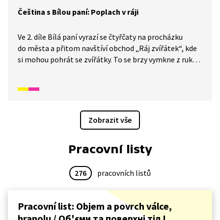
Čeština s Bílou paní: Poplach v ráji
Ve 2. díle Bílá paní vyrazí se čtyřčaty na procházku
do města a přitom navštíví obchod „Ráj zvířátek“, kde
si mohou pohrát se zvířátky. To se brzy vymkne z rukou
a Bílou paní s kluky musí nasadit všechny síly (včetně
kouzelných), aby uprchlá zvířátka pochytali.
Zobrazit vše
Pracovní listy
276
pracovních listů
Pracovní list: Objem a povrch válce,
hranolu / Oб'єми та поверхнi тiл I