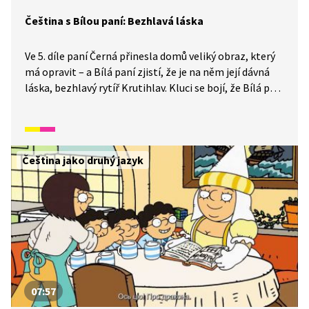
Čeština s Bílou paní: Bezhlavá láska
Ve 5. díle paní Černá přinesla domů veliký obraz, který
má opravit – a Bílá paní zjistí, že je na něm její dávná
láska, bezhlavý rytíř Krutihlav. Kluci se bojí, že Bílá paní
odejde za rytířem a schovají rytířovi hlavu, ale nakonec
se vše vyřeší – Krutihlav s Bílou paní se svatbou počkají,
dokud kluci nevyrostou.
Čeština jako druhý jazyk
07:57