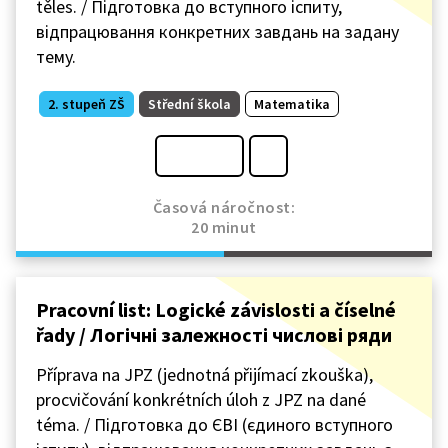
těles. / Підготовка до вступного іспиту,
відпрацювання конкретних завдань на задану
тему.
2. stupeň ZŠ
Střední škola
Matematika
Časová náročnost:
20 minut
Pracovní list: Logické závislosti a číselné
řady / Логічні залежності числові ряди
Příprava na JPZ (jednotná přijímací zkouška),
procvičování konkrétních úloh z JPZ na dané
téma. / Підготовка до ЄВІ (єдиного вступного