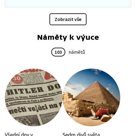
Zobrazit vše
Náměty k výuce
103
námětů
Všední dny v
Sedm divů světa