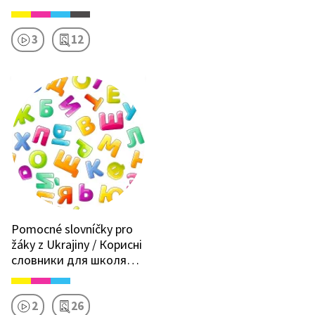
3
12
Pomocné slovníčky pro
žáky z Ukrajiny / Корисні
словники для школярів
з-за кордону
2
26