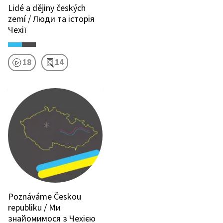
Lidé a dějiny českých
zemí / Люди та історія
Чехії
18
14
Poznáváme Českou
republiku / Ми
знайомимося з Чехією