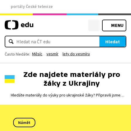
portály České televize
MENU
Hledat
Měsíc
vesmír
lety do vesmíru
Často hledáte:
Zde najdete materiály pro
žáky z Ukrajiny
Hledáte materiály do výuky pro ukrajinské žáky? Připravili jsme
pracovní listy v ukrajinštině, které s jejich výukou pomůžou.
Námět