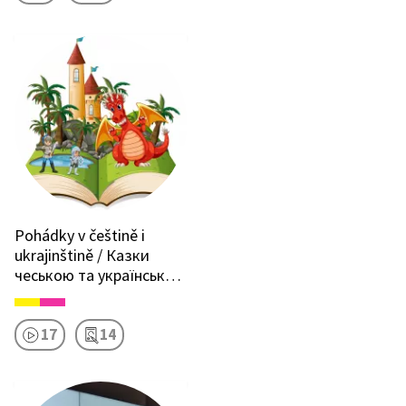
Pohádky v češtině i
ukrajinštině / Казки
чеською та українською
мовами
17
14