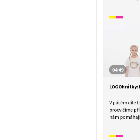
kolem nás děje
celým tělem 
a také procvi
ruky a oka. A 
při vyprávění 
obrázků dopra
04:49
LOGOhrátky: E
V pátém díle 
procvičíme př
nám pomáhají 
a stavy. Při po
zahrajeme na
chodit po čář