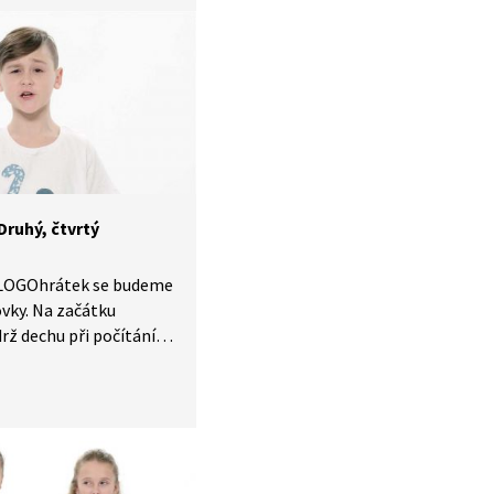
lků jiná přídavná jména
ch barvu. A na závěr
et stupňovaní
en.
ruhý, čtvrtý
 LOGOhrátek se budeme
ovky. Na začátku
rž dechu při počítání
h. Procvičíme číslovky
ktivitě s počítáním
inností nebo
stí těla. Vysvětlíme si,
sto s jedničkou,
usíme ohebnost jazyka