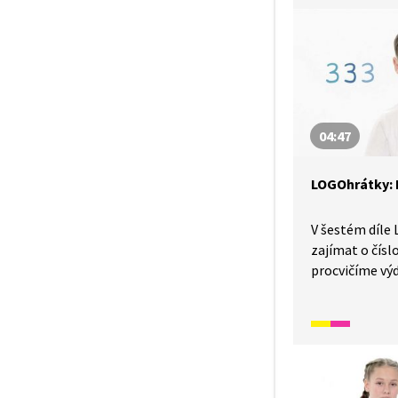
pro barvy korá
označující jeji
budeme zkouš
přídavných jm
04:47
LOGOhrátky: D
V šestém díle
zajímat o čísl
procvičíme výd
na jeden nádec
při pohybové a
jednotlivých č
při počítání čá
co znamená ge
a na závěr zk