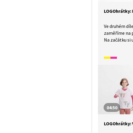
LOGOhrátky: 
Ve druhém díl
zaměříme na 
Na začátku si
cvičení a další
čelistí. Uvede
podstatných j
věcí, které ná
si, co jsou ab
jména a na záv
podstatná jm
rukama zárove
04:50
LOGOhrátky: 