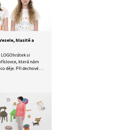
.
esele, hlasitě a
 LOGOhrátek si
příslovce, která nám
něco děje. Při dechovém
žijeme při popisování
at. Popovídáme si
yzkoušíme si jeho
e nálady z výkonu.
píšeme obrázek podle