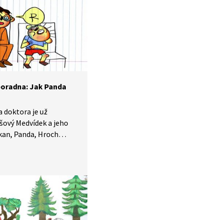
oradna: Jak Panda
a doktora je už
šový Medvídek a jeho
kan, Panda, Hroch
dětem pomohli s jejich
 totiž ledacos zažili
émech své. Mají ale také
aci a veselou osobní
áhají dětem pochopit,
aždým trápením bojovat
sta ven. Dnes vysvětlí