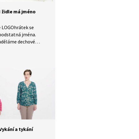
I židle má jméno
e LOGOhrátek se
podstatná jména.
 uděláme dechové
 aktivity k procvičování
me si různé příklady
men v podobě názvů
s obklopují. Vysvětlíme
straktní podstatná
ěr si některá
éna nakreslíme oběma
ň.
Vykání a tykání