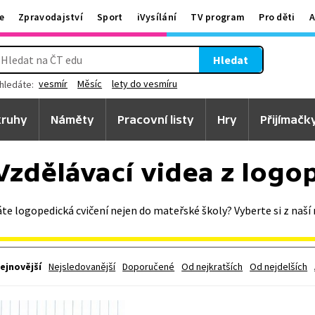
e
Zpravodajství
Sport
iVysílání
TV program
Pro děti
A
Hledat
vesmír
Měsíc
lety do vesmíru
hledáte:
ruhy
Náměty
Pracovní listy
Hry
Přijímačk
Vzdělávací videa z logo
te logopedická cvičení nejen do mateřské školy? Vyberte si z naší n
ejnovější
Nejsledovanější
Doporučené
Od nejkratších
Od nejdelších