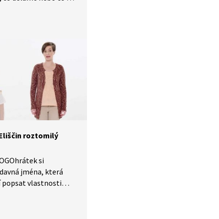
. Slovesa si procvičíme
formou pantomimy
číme koordinaci pohybů
pak slovesa zapojíme
příběhu nebo při popisu
vních prostředků.
liščin roztomilý
LOGOhrátek si
ídavná jména, která
popsat vlastnosti
hybové hře si
 kuželky nebo budeme
e. Budeme hledat