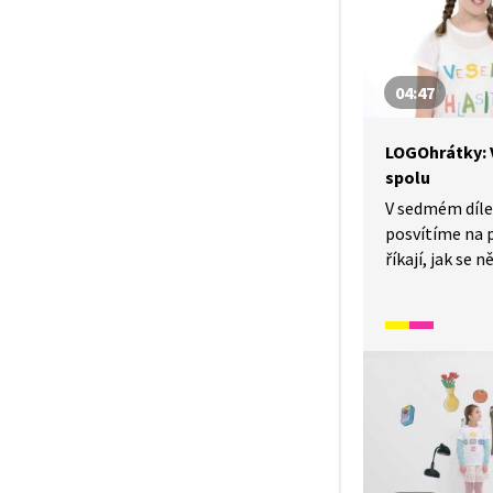
při jazykolamu
04:47
LOGOhrátky: V
spolu
V sedmém díle
posvítíme na 
říkají, jak se 
cvičení je vyu
toho, jak fouk
o potlesku a v
intenzitu podl
A na závěr po
otázek.