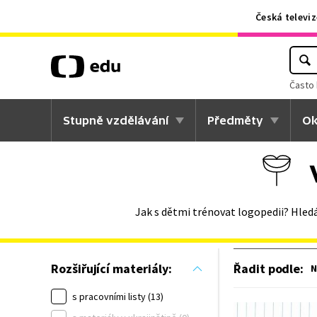
Česká televiz
Často 
Stupně vzdělávání
Předměty
Ok
Jak s dětmi trénovat logopedii? Hledá
Řadit podle
:
Rozšiřující materiály:
N
s pracovními listy (13)