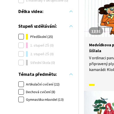
s materiály v ukrajinštině (0)
Délka videa:
Stupeň vzdělávání:
12:31
Předškolní (25)
Medvídkova p
1. stupeň ZŠ (0)
šišlala
2. stupeň ZŠ (0)
V ordinaci pan
Střední škola (0)
připravený ply
kamarádi: Klo
Témata předmětu:
a Žralok, aby 
trápením. Sami
Artikulační cvičení (22)
a vědí o probl
Dechová cvičení (8)
smysl pro legr
historkou pom
Gymnastika mluvidel (13)
jak se dá s k
a kudy vede ce