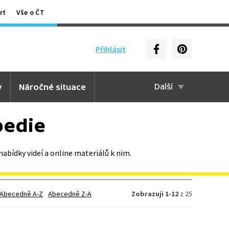
rt
Vše o ČT
Přihlásit
y
Náročné situace
Další
pedie
abídky videí a online materiálů k nim.
Abecedně A-Z
Abecedně Z-A
Zobrazuji 1-12
z 25