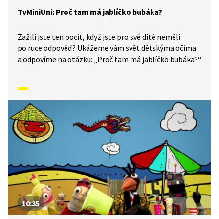
TvMiniUni: Proč tam má jablíčko bubáka?
Zažili jste ten pocit, když jste pro své dítě neměli
po ruce odpověď? Ukážeme vám svět dětskýma očima
a odpovíme na otázku: „Proč tam má jablíčko bubáka?“
10:35