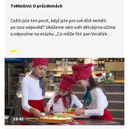
TvMiniUni: O prázdninách
Zažili jste ten pocit, když jste pro své dítě neměli
po ruce odpověď? Ukážeme vám svět dětskýma očima
a odpovíme na otázku: „Co může říct pan Voráček
o prázdninách?“
18:42