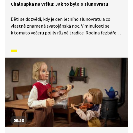
Chaloupka na vršku: Jak to bylo o slunovratu
Děti se dozvědí, kdy je den letního slunovratu a co
vlastně znamená svatojánská noc. V minulosti se
k tomuto večeru pojily různé tradice. Rodina řezbáře
Tomše nám skrze příběhy odehrávající se v průběhu
kalendářního roku ukáže, jak naši předkové žili na vsi
skromné, ale veselé životy v souladu s přírodou. Video
inspirované lidovými zvyky a písněmi navazuje
na poetiku klasických Trnkových filmů.
06:50