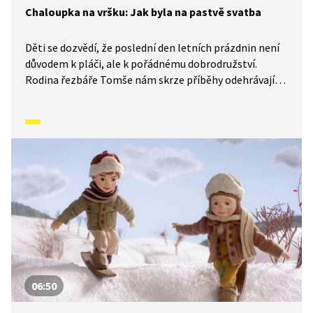
Chaloupka na vršku: Jak byla na pastvě svatba
Děti se dozvědí, že poslední den letních prázdnin není
důvodem k pláči, ale k pořádnému dobrodružství.
Rodina řezbáře Tomše nám skrze příběhy odehrávající
se v průběhu kalendářního roku ukáže, jak naši
předkové žili na vsi skromné, ale veselé životy
v souladu s přírodou. Video inspirované lidovými zvyky
a písněmi navazuje na poetiku klasických Trnkových
filmů.
06:50