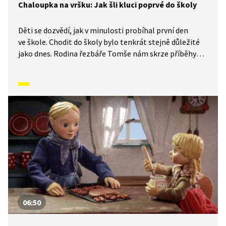
Chaloupka na vršku: Jak šli kluci poprvé do školy
Děti se dozvědí, jak v minulosti probíhal první den
ve škole. Chodit do školy bylo tenkrát stejně důležité
jako dnes. Rodina řezbáře Tomše nám skrze příběhy
odehrávající se v průběhu kalendářního roku ukáže, jak
naši předkové žili na vsi skromné, ale veselé životy
v souladu s přírodou. Video inspirované lidovými zvyky
a písněmi navazuje na poetiku klasických Trnkových
filmů.
06:50