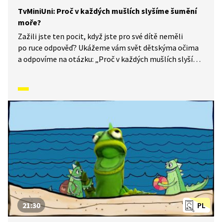
TvMiniUni: Proč v každých mušlích slyšíme šumění
moře?
Zažili jste ten pocit, když jste pro své dítě neměli
po ruce odpověď? Ukážeme vám svět dětskýma očima
a odpovíme na otázku: „Proč v každých mušlích slyšíme
šumění moře?“
21:30
PL