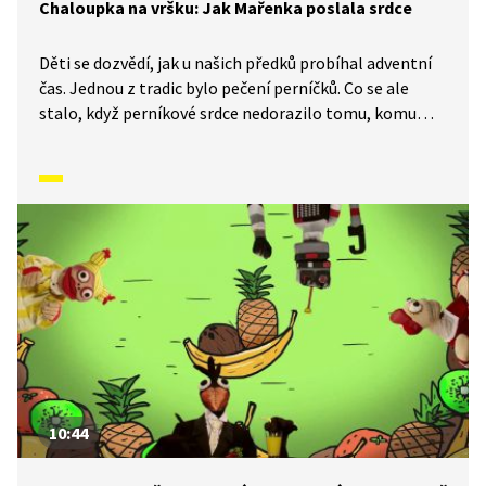
Chaloupka na vršku: Jak Mařenka poslala srdce
Děti se dozvědí, jak u našich předků probíhal adventní
čas. Jednou z tradic bylo pečení perníčků. Co se ale
stalo, když perníkové srdce nedorazilo tomu, komu
mělo? Rodina řezbáře Tomše nám skrze příběhy
odehrávající se v průběhu kalendářního roku ukáže, jak
naši předkové žili na vsi skromné, ale veselé životy
v souladu s přírodou. Video inspirované lidovými zvyky
a písněmi navazuje na poetiku klasických Trnkových
filmů.
10:44