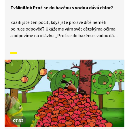
TvMiniUni: Proč se do bazénu s vodou dává chlor?
Zažili jste ten pocit, když jste pro své dítě neměli
po ruce odpověď? Ukážeme vám svět dětskýma očima
a odpovíme na otázku: „Proč se do bazénu s vodou dává
chlor?“
07:32