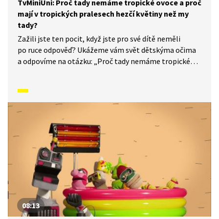
TvMiniUni: Proč tady nemáme tropické ovoce a proč
mají v tropických pralesech hezčí květiny než my
tady?
Zažili jste ten pocit, když jste pro své dítě neměli
po ruce odpověď? Ukážeme vám svět dětskýma očima
a odpovíme na otázku: „Proč tady nemáme tropické
ovoce a proč mají v tropických pralesech hezčí květiny
než my tady?“
08:13