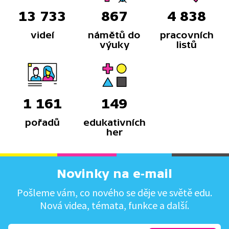
13 733
867
4 838
videí
námětů do
pracovních
výuky
listů
1 161
149
pořadů
edukativních
her
Novinky na e-mail
Pošleme vám, co nového se děje ve světě edu.
Nová videa, témata, funkce a další.