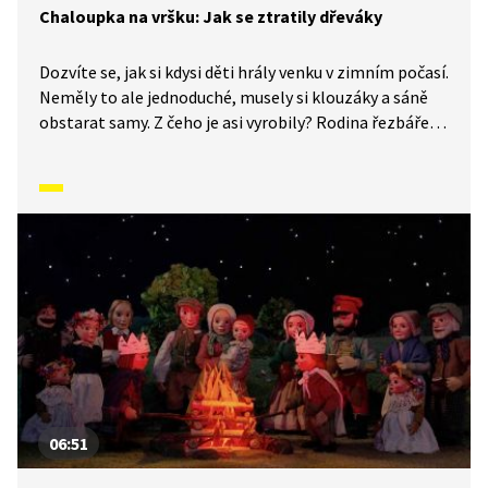
Chaloupka na vršku: Jak se ztratily dřeváky
Dozvíte se, jak si kdysi děti hrály venku v zimním počasí.
Neměly to ale jednoduché, musely si klouzáky a sáně
obstarat samy. Z čeho je asi vyrobily? Rodina řezbáře
Tomše nám skrze příběhy odehrávající se v průběhu
kalendářního roku ukáže, jak naši předkové žili na vsi
skromné, ale veselé životy v souladu s přírodou. Video
inspirované lidovými zvyky a písněmi navazuje
na poetiku klasických Trnkových filmů.
06:51