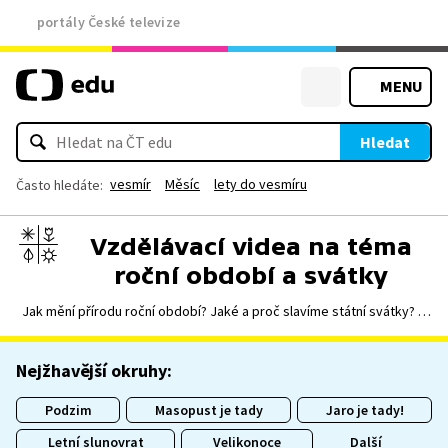
portály České televize
MENU
Hledat
vesmír
Měsíc
lety do vesmíru
Často hledáte:
Vzdělávací videa na téma
roční období a svátky
Jak mění přírodu roční období? Jaké a proč slavíme státní svátky? A
kdy přijde jaro? Vyberte si z videí a pracovních listů a poznávejte s
dětmi ve školce všechny podoby roku.
Nejžhavější okruhy:
Podzim
Masopust je tady
Jaro je tady!
Letní slunovrat
Velikonoce
Další