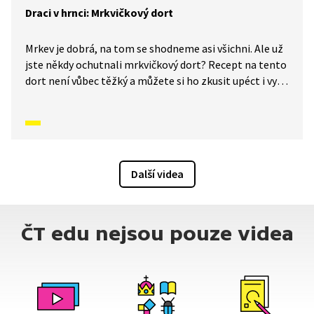
Draci v hrnci: Mrkvičkový dort
Mrkev je dobrá, na tom se shodneme asi všichni. Ale už
jste někdy ochutnali mrkvičkový dort? Recept na tento
dort není vůbec těžký a můžete si ho zkusit upéct i vy.
V tomto díle se ještě dozvíte, proč je hlavní přísada
zrovna mrkev a jak je pro naše zdraví důležitá.
Další videa
ČT edu nejsou pouze videa