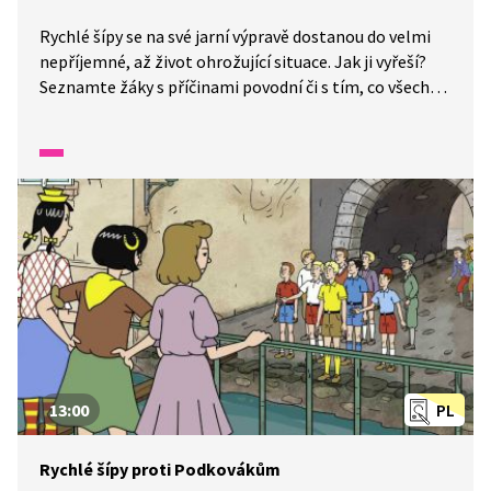
Rychlé šípy se na své jarní výpravě dostanou do velmi
nepříjemné, až život ohrožující situace. Jak ji vyřeší?
Seznamte žáky s příčinami povodní či s tím, co všechno
patří do evakuačního zavazadla. Vysvětlete si, jaké
chování pomáhá při krizové situaci.
13:00
PL
Rychlé šípy proti Podkovákům