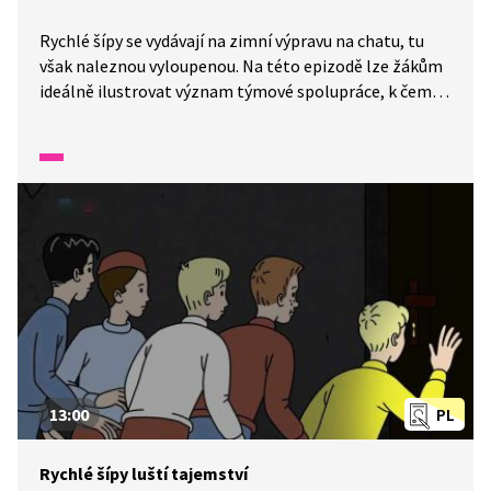
Rychlé šípy se vydávají na zimní výpravu na chatu, tu
však naleznou vyloupenou. Na této epizodě lze žákům
ideálně ilustrovat význam týmové spolupráce, k čemuž
naleznete aktivity v přiloženém metodickém listu. Též
může sloužit jako východisko k diskusi nejen
nad ctnostmi a hodnotami, ale i k významu první
pomoci.
13:00
PL
Rychlé šípy luští tajemství