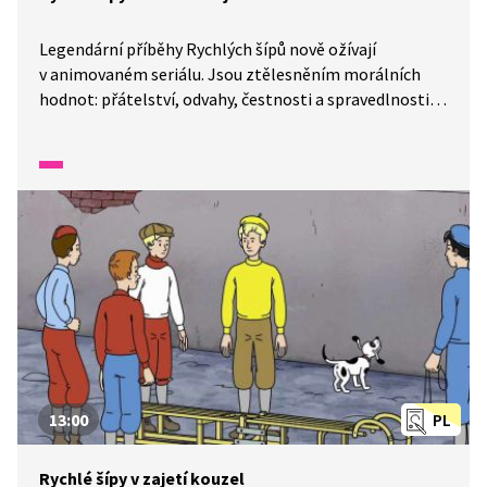
Legendární příběhy Rychlých šípů nově ožívají
v animovaném seriálu. Jsou ztělesněním morálních
hodnot: přátelství, odvahy, čestnosti a spravedlnosti.
Rychlé šípy a jejich příběhy jsou ideálním příkladem,
na kterém lze u žáků rozvíjet klíčové kompetence.
Podívejte se na to, jak se dali dohromady.
13:00
PL
Rychlé šípy v zajetí kouzel