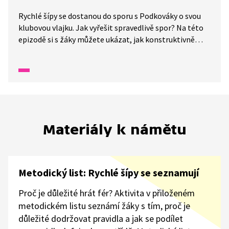
Rychlé šípy se dostanou do sporu s Podkováky o svou
klubovou vlajku. Jak vyřešit spravedlivě spor? Na této
epizodě si s žáky můžete ukázat, jak konstruktivně
vyřešit konflikt. Zkusí se vcítit do kůže někoho, kdo byl
křivě obviněn a posílí svou empatii.
Materiály k námětu
Metodický list: Rychlé šípy se seznamují
Proč je důležité hrát fér? Aktivita v přiloženém
metodickém listu seznámí žáky s tím, proč je
důležité dodržovat pravidla a jak se podílet