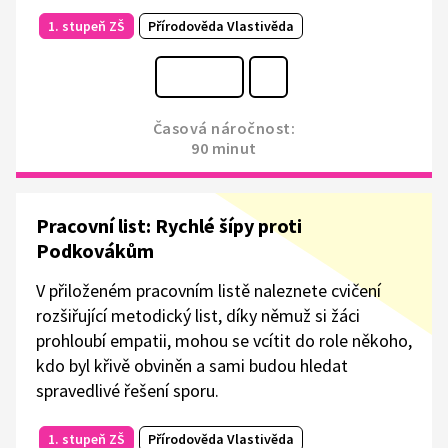
1. stupeň ZŠ
Přírodověda Vlastivěda
Časová náročnost:
90 minut
Pracovní list: Rychlé šípy proti
Podkovákům
V přiloženém pracovním listě naleznete cvičení
rozšiřující metodický list, díky němuž si žáci
prohloubí empatii, mohou se vcítit do role někoho,
kdo byl křivě obviněn a sami budou hledat
spravedlivé řešení sporu.
1. stupeň ZŠ
Přírodověda Vlastivěda