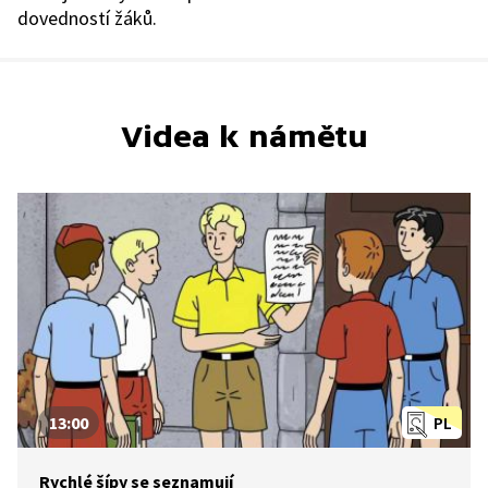
dovedností žáků.
Videa k námětu
13:00
PL
Rychlé šípy se seznamují