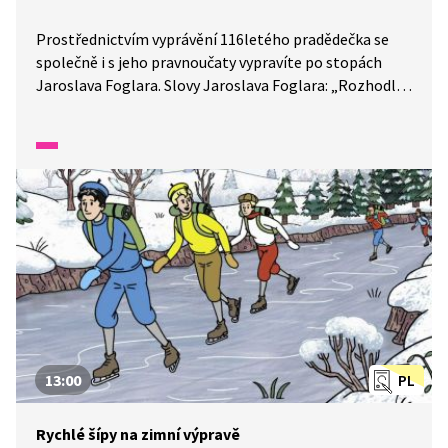
Prostřednictvím vyprávění 116letého pradědečka se
společně i s jeho pravnoučaty vypravíte po stopách
Jaroslava Foglara. Slovy Jaroslava Foglara: „Rozhodl
jsem se - i když můj chlapecký čas již dávno prchl -
zůstat v něm navždy." Statisíce čtenářů jsou mu
za to vděční. Díky jeho dobrodružným příběhům
o chlapcích na prahu dospívání se společně s ním
můžete přenést na skautské tábory, do kluboven nebo
do ulic Prahy. Víte, že je také autorem "bobříků"? Jaký
Jaroslav Foglar byl? To vám pradědeček poodhalí
ve svém vypravování.
13:00
PL
Rychlé šípy na zimní výpravě