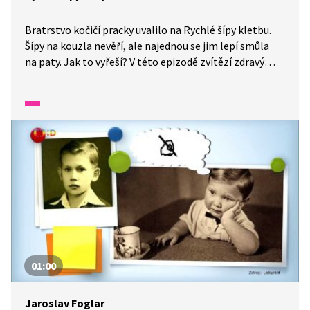
Bratrstvo kočičí pracky uvalilo na Rychlé šípy kletbu.
Šípy na kouzla nevěří, ale najednou se jim lepí smůla
na paty. Jak to vyřeší? V této epizodě zvítězí zdravý
rozum nad pověrami, ale také soucit se zvířaty.
Na dobrodružství Rychlých šípů lze pomocí přiložených
materiálů žákům vysvětlit empatii ke zvířatům a co
obnáší pojem "welfare". Materiály vznikly ve spolupráci
se Skautskou nadací Jaroslava Foglara.
01:00
Jaroslav Foglar