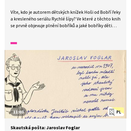
Víte, kdo je autorem dětských knížek Hoši od Bobří řeky
a kresleného seriálu Rychlé šípy? Ve které z těchto knih
se prvně objevuje plnění bobříků a jaké bobříky děti
plní? Seznamte se s autorem dětské prózy, skautským
vedoucím Jaroslavem Foglarem a jeho dílem.
11:03
PL
Skautská pošta: Jaroslav Foglar