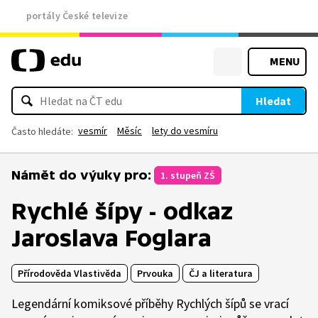
portály České televize
MENU
Hledat
vesmír
Měsíc
lety do vesmíru
Často hledáte:
Námět do výuky pro:
1. stupeň ZŠ
Rychlé šípy - odkaz
Jaroslava Foglara
Přírodověda Vlastivěda
Prvouka
ČJ a literatura
Legendární komiksové příběhy Rychlých šípů se vrací