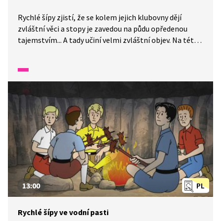
Rychlé šípy zjistí, že se kolem jejich klubovny dějí
zvláštní věci a stopy je zavedou na půdu opředenou
tajemstvím... A tady učiní velmi zvláštní objev. Na této
epizodě můžete v žácích rozvíjet rozeznávání emocí
u druhých a posílit jejich dovednost pomoci druhým.
13:00
PL
Rychlé šípy ve vodní pasti