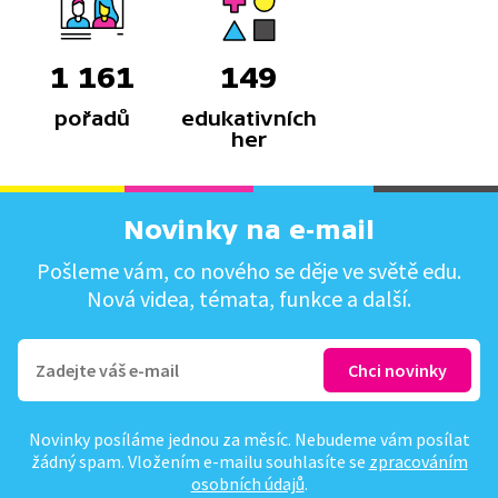
1 161
149
pořadů
edukativních
her
Novinky na e-mail
Pošleme vám, co nového se děje ve světě edu.
Nová videa, témata, funkce a další.
Novinky posíláme jednou za měsíc. Nebudeme vám posílat
žádný spam. Vložením e-mailu souhlasíte se
zpracováním
osobních údajů
.