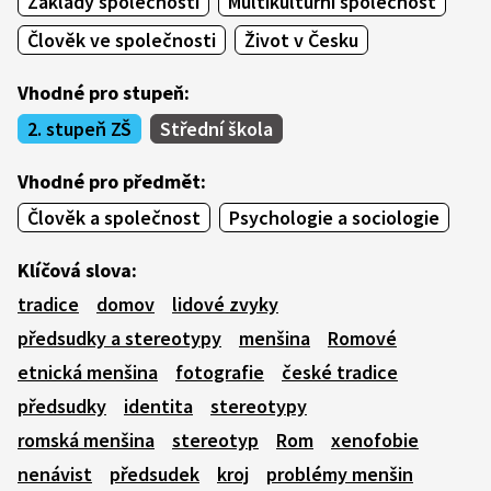
Základy společnosti
Multikulturní společnost
Člověk ve společnosti
Život v Česku
Vhodné pro stupeň:
2. stupeň ZŠ
Střední škola
Vhodné pro předmět:
Člověk a společnost
Psychologie a sociologie
Klíčová slova:
tradice
domov
lidové zvyky
předsudky a stereotypy
menšina
Romové
etnická menšina
fotografie
české tradice
předsudky
identita
stereotypy
romská menšina
stereotyp
Rom
xenofobie
nenávist
předsudek
kroj
problémy menšin