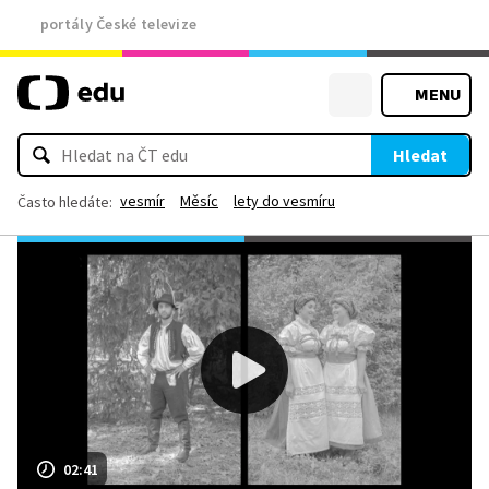
portály České televize
MENU
Hledat
vesmír
Měsíc
lety do vesmíru
Často hledáte:
02:41