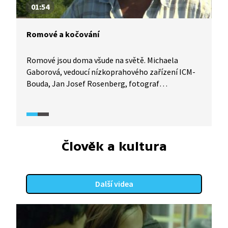
01:54
Romové a kočování
Romové jsou doma všude na světě. Michaela
Gaborová, vedoucí nízkoprahového zařízení ICM-
Bouda, Jan Josef Rosenberg, fotograf
a moderátor, Lýdie Knohová a Robert Kotlár,
vedoucí hudebního a tanečního souboru Amare
Romane Čhave, ti všichni jako příslušníci romské
menšiny hovoří o silném poutu Romů ke kočování.
Člověk a kultura
Další videa