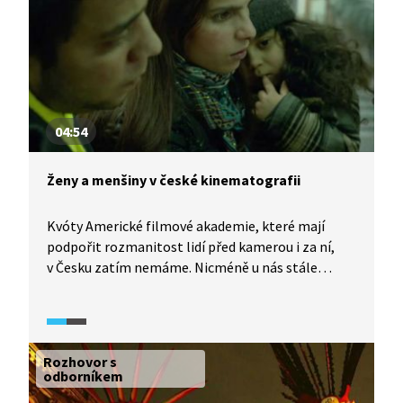
04:54
Ženy a menšiny v české kinematografii
Kvóty Americké filmové akademie, které mají
podpořit rozmanitost lidí před kamerou i za ní,
v Česku zatím nemáme. Nicméně u nás stále
přetrvávají pocity a předsudky, že žena nemůže
určité profese vykonávat nebo že film, který
režírovala žena, je určený primárně ženám.
V českých filmech také nebývají příliš zastoupené
Rozhovor s
etnické menšiny, například Romové jsou
odborníkem
ve filmech zobrazovaní jen zřídka. Jaké názory