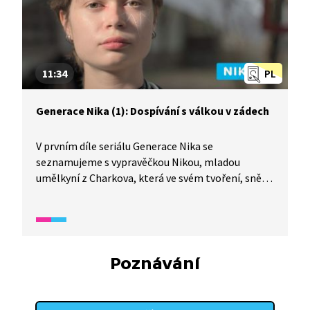
11:34
PL
Generace Nika (1): Dospívání s válkou v zádech
V prvním díle seriálu Generace Nika se
seznamujeme s vypravěčkou Nikou, mladou
umělkyní z Charkova, která ve svém tvoření, snění
a životě kvůli válce pokračovat nemohla.
Sledujeme dvě skupiny ukrajinských teenagerů:
skupinu z Charkova, která chce v projektu dále
pokračovat a rozvíjet dále Ničin odkaz, a druhou
skupinu z Chersonu, kde je nebezpečné být dlouho
Poznávání
venku na ulici. Obě skupiny s pomocí českých
filmařů chtějí natočit film.