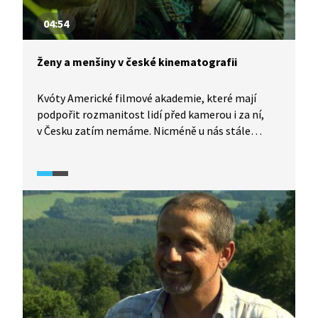
04:54
Ženy a menšiny v české kinematografii
Kvóty Americké filmové akademie, které mají
podpořit rozmanitost lidí před kamerou i za ní,
v Česku zatím nemáme. Nicméně u nás stále
přetrvávají pocity a předsudky, že žena nemůže
určité profese vykonávat nebo že film, který
režírovala žena, je určený primárně ženám.
V českých filmech také nebývají příliš zastoupené
etnické menšiny, například Romové jsou
ve filmech zobrazovaní jen zřídka. Jaké názory
na to mají lidé z branže?