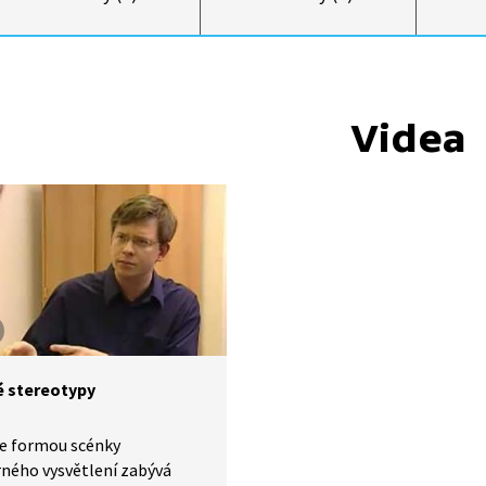
Videa
é stereotypy
se formou scénky
ného vysvětlení zabývá