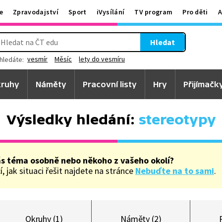
e
Zpravodajství
Sport
iVysílání
TV program
Pro děti
A
Hledat
vesmír
Měsíc
lety do vesmíru
hledáte:
ruhy
Náměty
Pracovní listy
Hry
Přijímačk
Výsledky hledání:
stereotypy
ás téma osobně nebo někoho z vašeho okolí?
, jak situaci řešit najdete na stránce
Nebuďte na to sami
.
Okruhy (1)
Náměty (2)