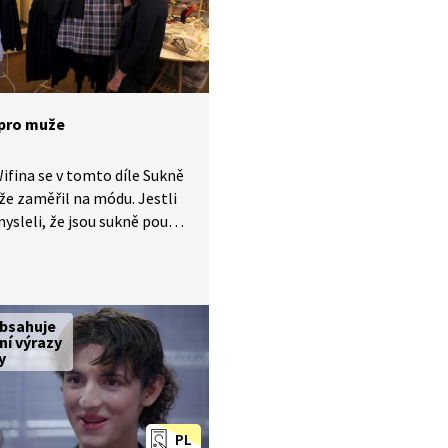
pro muže
Wifina se v tomto díle Sukně
e zaměřil na módu. Jestli
 mysleli, že jsou sukně pouze
y, tak budete vyvedeni
. Podíváme se na sukně,
sou určeny pro muže.
obsahuje
tní výrazy
y
PL