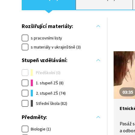
Rozšiřující materiály:
s pracovními listy
s materiály v ukrajinštině (3)
Stupeň vzdělávání:
Předškolní (0)
1. stupeň ZŠ (8)
03:35
2. stupeň ZŠ (74)
Střední škola (82)
Etnick
Předměty:
Pasáž 
Biologie (1)
a odbor