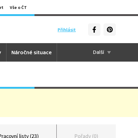
rt
Vše o ČT
Přihlásit
y
Náročné situace
Další
Pracovní listy (23)
Pořady (0)