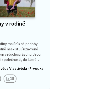
hy v rodině
diny mají různé podoby
dně neexistují uzavřené
ém vzduchoprázdnu. Jsou
í společnosti, do které
nců každý den vylítáváme,
věda Vlastivěda · Prvouka
m se večer zase doma
 sešli. A…
15