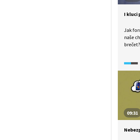
I kluci
Jak for
naše ch
brečet?
Na zác
na gen
a nerov
maskuli
09:31
Nebezp