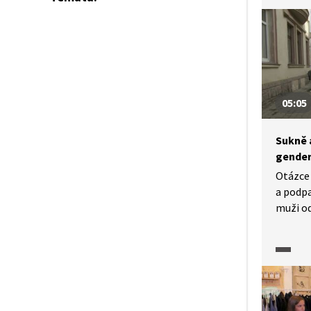
05:05
Sukně 
gender
Otázce 
a podpa
muži od
kdy a k
sukně 
histori
a osobn
před s