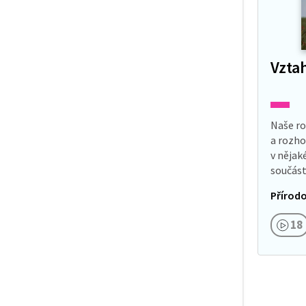
Vzta
Naše ro
a rozho
v nějak
součást
konecko
Přírodo
abycho
všichni
18