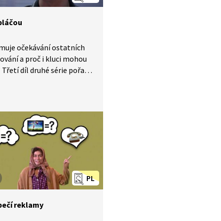
 pláčou
muje očekávání ostatních
ování a proč i kluci mohou
 Třetí díl druhé série pořadu
hodcích se zaměřuje
derové stereotypy
nost či téma toxické
nity a manosféry.
PL
ečí reklamy