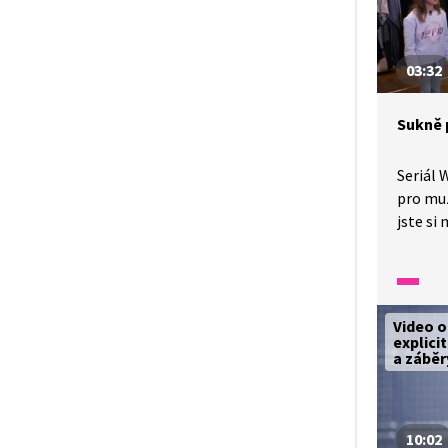
03:32
Sukně 
Seriál 
pro muž
jste si
pro žen
z omylu
které j
Video 
explici
a záběr
10:02