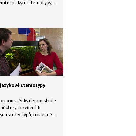
mi etnickými stereotypy,
azémy a rčeními spojenými
y nebo národy.
í jazykové stereotypy
formou scénky demonstruje
 některých zvířecích
ých stereotypů, následně je
en jejich význam.