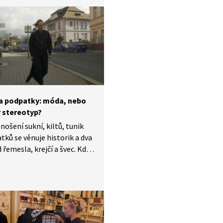
a podpatky: móda, nebo
 stereotyp?
nošení sukní, kiltů, tunik
tků se věnuje historik a dva
 řemesla, krejčí a švec. Kdo,
am by měl podle nich nosit
nebo podpatky? Pohled
e i vyznavačů pohodlí
í identity
polečenskými konvencemi.