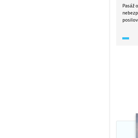
Pasáž o
nebezpe
posilov
vůči os
často n
jen jeh