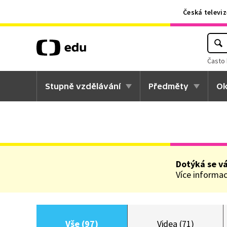
Česká televiz
Často 
Stupně vzdělávání
Předměty
Ok
Dotýká se v
Více informací
Vše (97)
Videa (71)