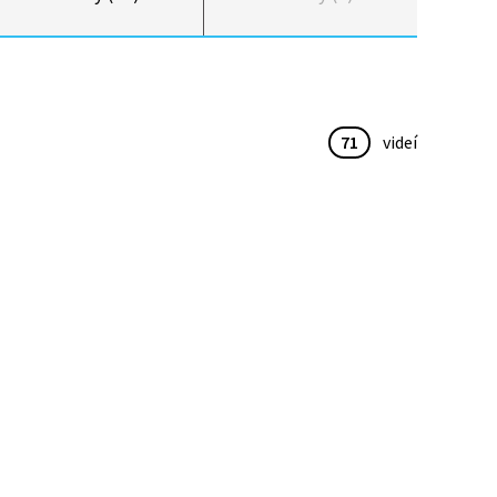
71
videí