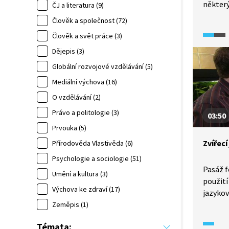
některý
ČJ a literatura (9)
tedy fr
Člověk a společnost (72)
s etnik
Člověk a svět práce (3)
Dějepis (3)
Globální rozvojové vzdělávání (5)
Mediální výchova (16)
O vzdělávání (2)
Právo a politologie (3)
03:50
Prvouka (5)
Zvířec
Přírodověda Vlastivěda (6)
Psychologie a sociologie (51)
Pasáž 
Umění a kultura (3)
použití
Výchova ke zdraví (17)
jazykov
vysvětl
Zeměpis (1)
Témata: