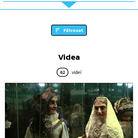
Filtrovat
Videa
62
videí