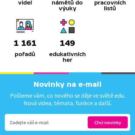
videí
námětů do
pracovních
výuky
listů
1 161
149
pořadů
edukativních
her
Novinky na e-mail
Pošleme vám, co nového se děje ve světě edu.
Nová videa, témata, funkce a další.