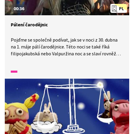
00:36
PL
Pálení čarodějnic
Pojďme se společně podívat, jak se v noci z 30. dubna
na 1. máje pálí čarodějnice. Této noci se také říká
filipojakubská nebo Valpuržina noc a se slaví rovněž
v Německu a ve Skandinávii. Dříve se věřilo, že popel
z těchto ohňů měl mít zvláštní moc pro zvýšení úrody.
Dnes tento večer bývá veselá oslava u ohně a třeba
i v maskách.