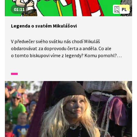
01:11
PL
Legenda o svatém Mikulášovi
V předvečer svého svátku nás chodí Mikuláš
obdarovávat za doprovodu čerta a anděla. Co ale
o tomto biskupovi víme z legendy? Komu pomohl?
A jaká jiná vánoční osobnost se podle něj jmenuje?
To se dozvíte z animované historie.