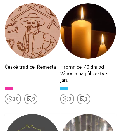
České tradice: Řemesla
Hromnice: 40 dní od
Vánoc a na půl cesty k
jaru
10
9
3
1