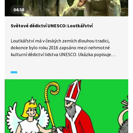
04:38
Světové dědictví UNESCO: Loutkářství
Loutkářství má v českých zemích dlouhou tradici,
dokonce bylo roku 2016 zapsáno mezi nehmotné
kulturní dědictví lidstva UNESCO. Ukázka popisuje
historii loutkového divadla i výroby loutek a zavede nás
do Muzea loutkářských kultur v Chrudimi. Věděli jste, že
každá slušná prvorepubliková rodina měla vlastní
loutkové divadlo? A co musí zkušený loutkář umět?