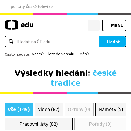
portály České televize
MENU
Hledat
vesmír
lety do vesmíru
Měsíc
Často hledáte:
Výsledky hledání:
české
tradice
Vše (149)
Videa (62)
Okruhy (0)
Náměty (5)
Pracovní listy (82)
Pořady (0)