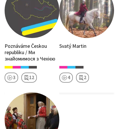
Poznáváme Českou
Svatý Martin
republiku / Ми
знайомимося з Чехією
3
12
4
2