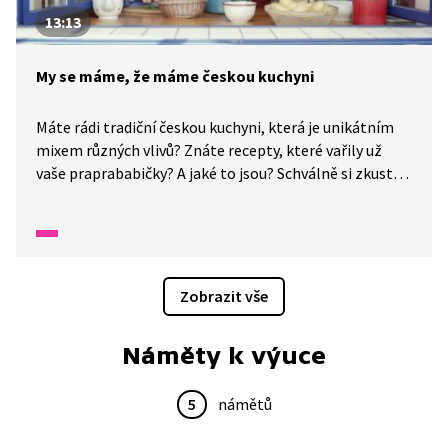
13:13
My se máme, že máme českou kuchyni
Máte rádi tradiční českou kuchyni, která je unikátním
mixem různých vlivů? Znáte recepty, které vařily už
vaše praprababičky? A jaké to jsou? Schválně si zkuste
tipnout, co je na našich jídlech unikátního. Všechno
o tradiční české kuchyni, od jejího původu až po dnešní
nové recepty, se dozvíme v dnešním díle pořadu "My se
máme".
Zobrazit vše
Náměty k výuce
5
námětů