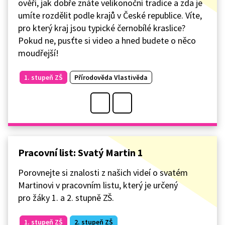
ověří, jak dobře znáte velikonoční tradice a zda je
umíte rozdělit podle krajů v České republice. Víte,
pro který kraj jsou typické černobílé kraslice?
Pokud ne, pusťte si video a hned budete o něco
moudřejší!
1. stupeň ZŠ
Přírodověda Vlastivěda
Pracovní list: Svatý Martin 1
Porovnejte si znalosti z našich videí o svatém
Martinovi v pracovním listu, který je určený
pro žáky 1. a 2. stupně ZŠ.
1. stupeň ZŠ
2. stupeň ZŠ