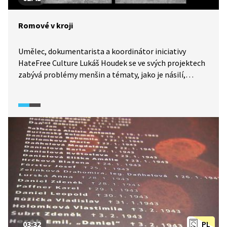
Romové v kroji
Umělec, dokumentarista a koordinátor iniciativy
HateFree Culture Lukáš Houdek se ve svých projektech
zabývá problémy menšin a tématy, jako je násilí,
nenávist, identita a bezpráví ve společnosti. V jednom
ze svých projektů poukazuje na problematiku Romů,
které na svých fotografiích oblékl do krojů z míst,
odkud pocházejí. Narazil přitom na předsudky
a stereotypy.
03:32
PL