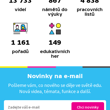
13 733
867
4 838
videí
námětů do
pracovních
výuky
listů
1 161
149
pořadů
edukativních
her
Novinky na e-mail
Pošleme vám, co nového se děje ve světě edu.
Nová videa, témata, funkce a další.