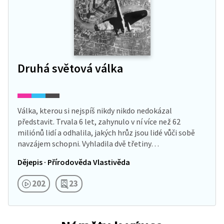
Druhá světová válka
Válka, kterou si nejspíš nikdy nikdo nedokázal
představit. Trvala 6 let, zahynulo v ní více než 62
miliónů lidí a odhalila, jakých hrůz jsou lidé vůči sobě
navzájem schopni. Vyhladila dvě třetiny…
Dějepis · Přírodověda Vlastivěda
202
23