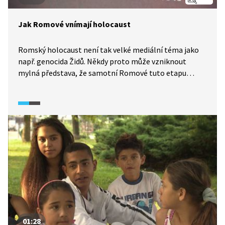
Jak Romové vnímají holocaust
Romský holocaust není tak velké mediální téma jako
např. genocida Židů. Někdy proto může vzniknout
mylná představa, že samotní Romové tuto etapu
vlastní historie tolik neprožívají. To, co je vidět
navenek, se však často liší od toho, co se děje uvnitř,
a Romové na oběti nacistické perzekuce rozhodně
nezapomínají. Romů se ale nikdo na jejich náhled
neptal a často o holokaustu nemluví z obavy, aby nikdo
nezpochybňoval jejich snahu o integraci. Připomínky
historiků k tomuto tématu můžete vyslechnout
ve výňatku z pořadu Historie.cs (2018).
01:28