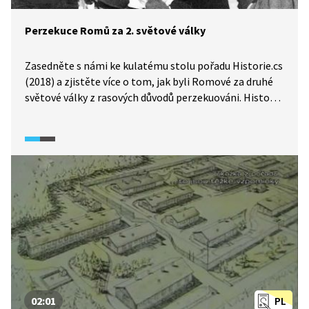
Perzekuce Romů za 2. světové války
Zasedněte s námi ke kulatému stolu pořadu Historie.cs
(2018) a zjistěte více o tom, jak byli Romové za druhé
světové války z rasových důvodů perzekuováni. Historici
v ukázce objasní, k čemu sloužily jednotlivé typy
nacistických táborů a kdo zde byl (a na základě čeho)
internován. Zároveň je připomenuto, že od roku 1940
platil pro Romy zákaz kočování a od roku 1942 nařízení
o preventivním potírání zločinnosti. V závěru se pak
přeneseme na krátkou prohlídku místa bývalého
tábora v Letech (v době natáčení reportáže do areálu
vepřína, dnes již na místo nového památníku).
02:01
PL