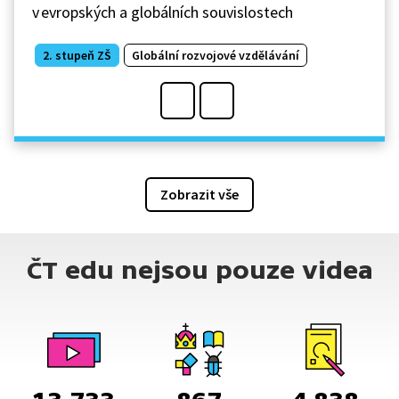
v evropských a globálních souvislostech
2. stupeň ZŠ
Globální rozvojové vzdělávání
Zobrazit vše
ČT edu nejsou pouze videa