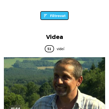
Filtrovat
Videa
51
videí
01:54