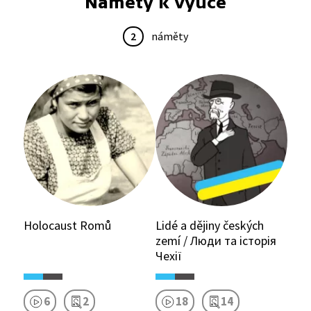
Náměty k výuce
2
náměty
Holocaust Romů
Lidé a dějiny českých
zemí / Люди та історія
Чехії
6
2
18
14