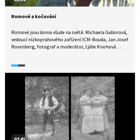
Romové a kočování
Romové jsou doma všude na světě. Michaela Gaborová,
vedoucí nízkoprahového zařízení ICM-Bouda, Jan Josef
Rosenberg, fotograf a moderátor, Lýdie Knohová
a Robert Kotlár, vedoucí hudebního a tanečního
souboru Amare Romane Čhave, ti všichni jako
příslušníci romské menšiny hovoří o silném poutu
Romů ke kočování.
02:41