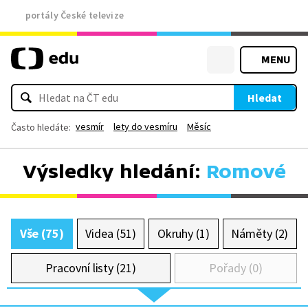
portály České televize
MENU
Hledat
vesmír
lety do vesmíru
Měsíc
Často hledáte:
Výsledky hledání:
Romové
Vše (75)
Videa (51)
Okruhy (1)
Náměty (2)
Pracovní listy (21)
Pořady (0)