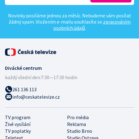
Novinky posíláme jednou za měsíc. Nebudeme vám posílat
žádný spam. Vložením e-mailu souhlasíte se
zpracováním
osobních údajů
.