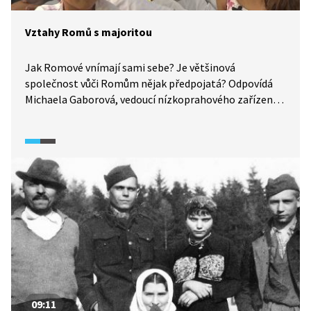
Vztahy Romů s majoritou
Jak Romové vnímají sami sebe? Je většinová
společnost vůči Romům nějak předpojatá? Odpovídá
Michaela Gaborová, vedoucí nízkoprahového zařízení
ICM-Bouda a Lýdie Knohová s Robertem Kotlárem,
kteří působí jako vedoucí souboru Amare Romane
Čhave.
09:11