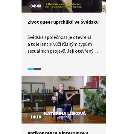
prožívají partnerský život, si
04:40
vyslechneme i z diskuze klientů
samotných.
Život queer uprchlíků ve Švédsku
Švédská společnost je otevřená
a tolerantní vůči různým typům
sexuálních projevů. Její otevřený
přístup k sexualitě ale neznamená
naprostou volnost pro uprchlíky.
Mohu ve Švédsku zůstat, když jsem
LGBTQ? To je otázka, kterou si
pokládají mnozí uprchlíci, kteří
ve Švédsku žádají o azyl.
Na přistěhovalectví je nejtěžší
začlenění do společnosti a získání
zaměstnání, zvláště pokud jste
14:18
členem sexuální menšiny. (Video
v cizím jazyce a s českými titulky.)
Antikoncepce a interrupce v