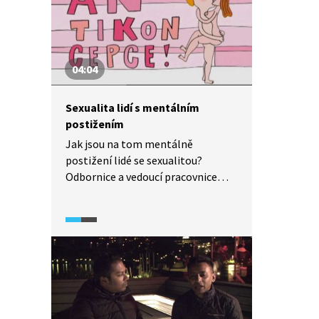
04:04
Sexualita lidí s mentálním
postižením
Jak jsou na tom mentálně
postižení lidé se sexualitou?
Odbornice a vedoucí pracovnice
diagnosticko-metodického
oddělení Andrea Morchová
v Domově sociálních služeb
ve Slatiňanech mluví o způsobu
řešení antikoncepce a o sexuální
výchově a partnerském životě lidí
s mentálním postižením. Jak
vnímají sami sebe a druhé a jak