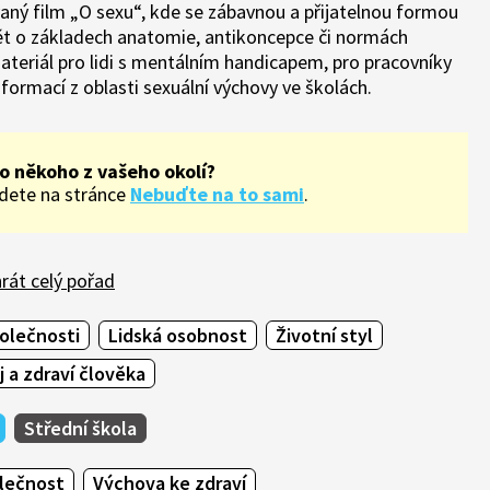
vaný film „O sexu“, kde se zábavnou a přijatelnou formou
t o základech anatomie, antikoncepce či normách
ateriál pro lidi s mentálním handicapem, pro pracovníky
nformací z oblasti sexuální výchovy ve školách.
o někoho z vašeho okolí?
ajdete na stránce
Nebuďte na to sami
.
rát celý pořad
olečnosti
Lidská osobnost
Životní styl
j a zdraví člověka
Střední škola
olečnost
Výchova ke zdraví