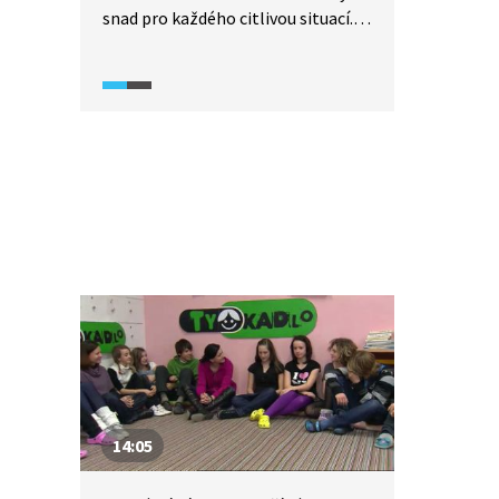
snad pro každého citlivou situací.
Co všechno se hodí vědět dopředu,
proč se neinspirovat pornem a proč
není dobré mít přehnaná očekávání
ani zbytečný strach?
A nezapomeňte, že v Česku je sex
legální až od 15 let.
14:05