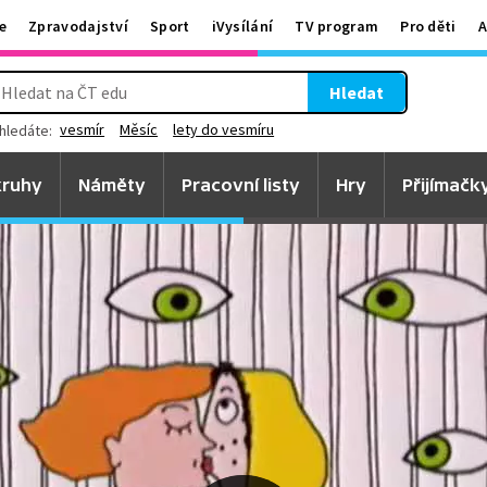
e
Zpravodajství
Sport
iVysílání
TV program
Pro děti
A
Hledat
vesmír
Měsíc
lety do vesmíru
hledáte:
ruhy
Náměty
Pracovní listy
Hry
Přijímačk