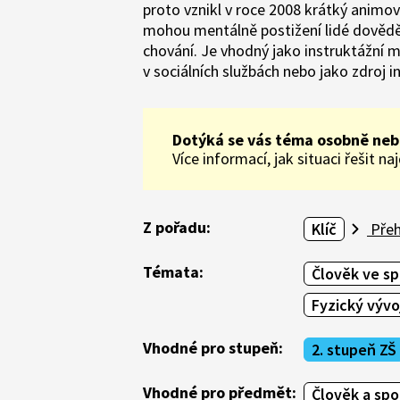
proto vznikl v roce 2008 krátký animo
mohou mentálně postižení lidé dovědě
chování. Je vhodný jako instruktážní m
v sociálních službách nebo jako zdroj i
Dotýká se vás téma osobně neb
Více informací, jak situaci řešit n
Z pořadu:
Klíč
Přeh
Témata:
Člověk ve sp
Fyzický vývo
Vhodné pro stupeň:
2. stupeň ZŠ
Vhodné pro předmět:
Člověk a sp