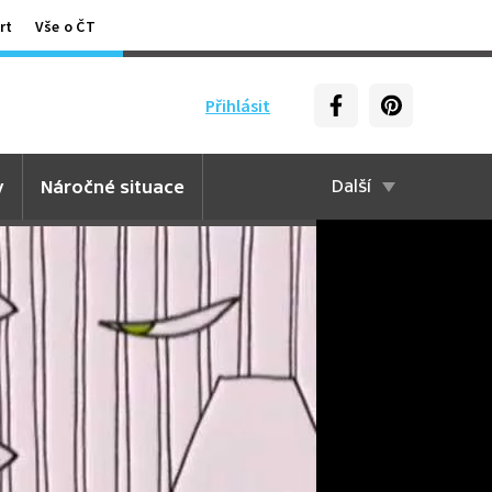
rt
Vše o ČT
Přihlásit
y
Náročné situace
Další