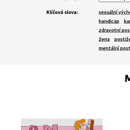
Klíčová slova:
sexuální výc
handicap
ka
zdravotní pos
žena
postiž
mentální post
M