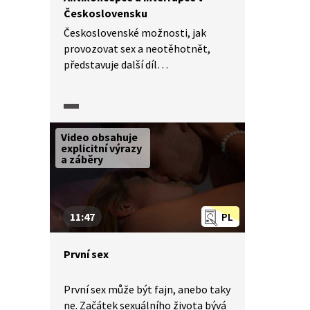
Československu
Československé možnosti, jak
provozovat sex a neotěhotnět,
představuje další díl
dokumentárního seriálu
o sexuálních tématech. Jaká
antikoncepce byla nejrozšířenější
u nás a v dalších zemích sovětského
Video obsahuje
bloku? Kdo byl nejčastější
explicitní výrazy
a záběry
žadatelkou o interrupci
před odbornou komisí
v Československu? A do kdy takové
komise fungovaly?
11:47
PL
První sex
První sex může být fajn, anebo taky
ne. Začátek sexuálního života bývá