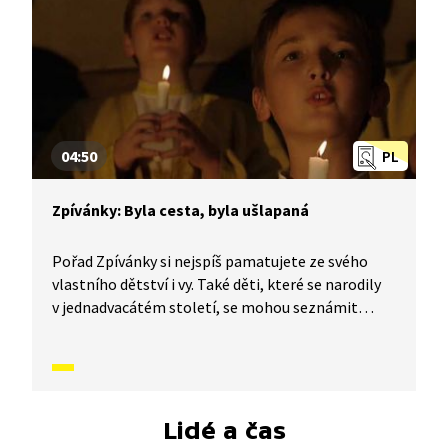
04:50
PL
Zpívánky: Byla cesta, byla ušlapaná
Pořad Zpívánky si nejspíš pamatujete ze svého
vlastního dětství i vy. Také děti, které se narodily
v jednadvacátém století, se mohou seznámit
s lidovými písněmi, zvyky, tradicemi a způsobem
života, který naši předkové žili. V krátkých
příbězích představíme písničky i dobový kontext,
ve kterém vznikly. V tomto díle Zpívánek se
naučíme vánoční koledu Byla cesta, byla ušlapaná.
Lidé a čas