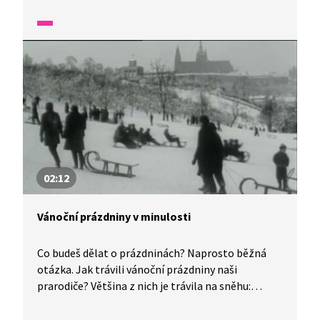
a zavěšovaly se. Svíčky na věnci mají svou
symboliku, ve videu se dozvíte, jakou.
02:12
Vánoční prázdniny v minulosti
Co budeš dělat o prázdninách? Naprosto běžná
otázka. Jak trávili vánoční prázdniny naši
prarodiče? Většina z nich je trávila na sněhu:
oblíbené bylo sáňkování, lyžování i bruslení. A jak
dlouhé je měli? Tak to bylo velmi rozdílné. A jak