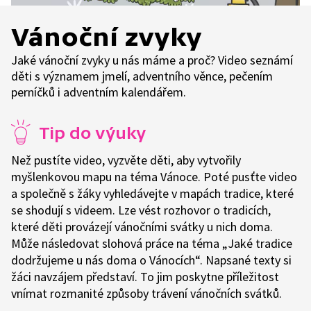
Vánoční zvyky
Jaké vánoční zvyky u nás máme a proč? Video seznámí
děti s významem jmelí, adventního věnce, pečením
perníčků i adventním kalendářem.
Tip do výuky
Než pustíte video, vyzvěte děti, aby vytvořily
myšlenkovou mapu na téma Vánoce. Poté pusťte video
a společně s žáky vyhledávejte v mapách tradice, které
se shodují s videem. Lze vést rozhovor o tradicích,
které děti provázejí vánočními svátky u nich doma.
Může následovat slohová práce na téma „Jaké tradice
dodržujeme u nás doma o Vánocích“. Napsané texty si
žáci navzájem představí. To jim poskytne příležitost
vnímat rozmanité způsoby trávení vánočních svátků.