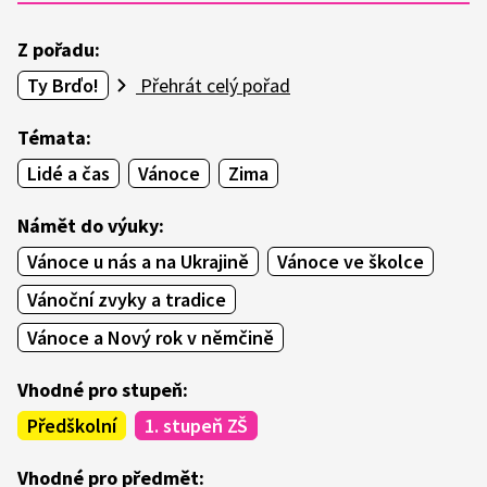
Z pořadu:
Ty Brďo!
Přehrát celý pořad
Témata:
Lidé a čas
Vánoce
Zima
Námět do výuky:
Vánoce u nás a na Ukrajině
Vánoce ve školce
Vánoční zvyky a tradice
Vánoce a Nový rok v němčině
Vhodné pro stupeň:
Předškolní
1. stupeň ZŠ
Vhodné pro předmět: