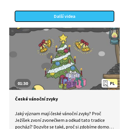
Další videa
01:30
PL
České vánoční zvyky
Jaký význam mají české vánoční zvyky? Proč
Ježíšek zvoní zvonečkem a odkud tato tradice
pochází? Dozvíte se také, proč si zdobíme domov