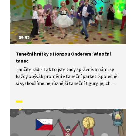
09:52
Taneční hrátky s Honzou Onderem: Vánoční
tanec
Tančíte rádi? Tak to jste tady správně. S námi se
každý obývák promění v taneční parket. Společně
si vyzkoušíme nejrůznější taneční figury, jejich
kombinace a variace. Nějaké nové si vymyslíme
a hlavně si to užijeme! Jsme tu proto, abychom
vás inspirovali a udělali z vás krále či královnu
každého tanečního parketu. Dneska si ukážeme,
jak to vypadá, když se tančí Vánoční tanec.