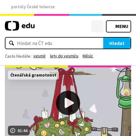
portály České televize
MENU
Hledat
vesmír
lety do vesmíru
Měsíc
Často hledáte:
Čtenářská gramotnost
01:44