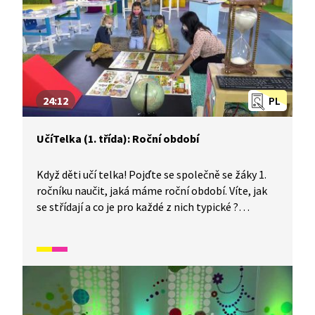
24:12
PL
UčíTelka (1. třída): Roční období
Když děti učí telka! Pojďte se společně se žáky 1.
ročníku naučit, jaká máme roční období. Víte, jak
se střídají a co je pro každé z nich typické ?
Na závěr si zkusíme barevný experiment
s maceškami.