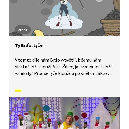
20:51
Ty Brďo: Lyže
V tomto díle nám Brďo vysvětlí, k čemu nám
vlastně lyže slouží. Víte vůbec, jak v minulosti lyže
vznikaly? Proč se lyže kloužou po sněhu? Jak se
máme o lyže správně starat, aby nám co nejlépe
posloužily? Lidé používají lyže po celém světě,
dokonce se dá lyžovat i v Africe! Zajímá vás více
informací o lyžařských disciplínách? Jestli ano,
tak si tenhle díl nenechte ujít!