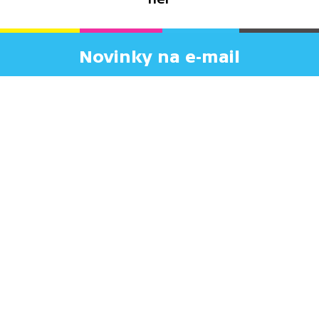
Novinky na e-mail
Pošleme vám, co nového se děje ve světě edu.
Nová videa, témata, funkce a další.
Novinky posíláme jednou za měsíc. Nebudeme vám posílat
žádný spam. Vložením e-mailu souhlasíte se
zpracováním
osobních údajů
.