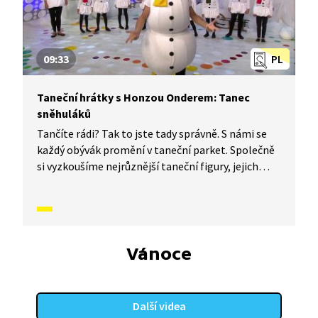
09:33
PL
Taneční hrátky s Honzou Onderem: Tanec
sněhuláků
Tančíte rádi? Tak to jste tady správně. S námi se
každý obývák promění v taneční parket. Společně
si vyzkoušíme nejrůznější taneční figury, jejich
kombinace a variace, nějaké nové si vymyslíme
a hlavně si to užijeme! Jsme tu proto, abychom
vás inspirovali a udělali z vás krále či královnu
každého tanečního parketu. Dneska si ukážeme,
jak to vypadá, když se tančí tanec sněhuláků.
Vánoce
Další videa