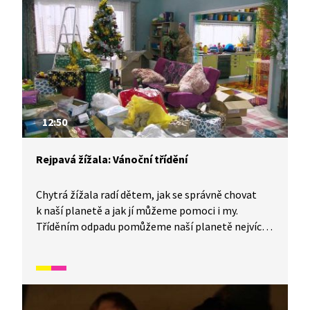
s přírodou. Video inspirované lidovými zvyky
a písněmi navazuje na poetiku klasických
Trnkových filmů.
12:50
Rejpavá žížala: Vánoční třídění
Chytrá žížala radí dětem, jak se správně chovat
k naší planetě a jak jí můžeme pomoci i my.
Tříděním odpadu pomůžeme naší planetě nejvíce.
Hlavně po Vánocích se odpadu nahromadí mnoho.
Víte, kam s ním? Poznáte barvu kontejneru
na papír, plasty, sklo? Schválně, zkuste roztřídit
pomyslně odpad, který zbývá po svátcích.