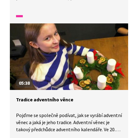
jmelím a odkdy připravujeme ke štědrovečerní
večeři kapra s bramborovým salátem.
05:38
Tradice adventního věnce
Pojďme se společně podívat, jak se vyrábí adventní
věnec a jaká je jeho tradice. Adventní věnec je
takový předchůdce adventního kalendáře. Ve 20.
století se věnce často zdobily po stranách