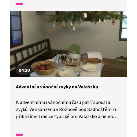
dlouhé je máte vy? Podívejte se.
04:20
Adventní a vánoční zvyky na Valašsku
K adventnímu i vánočnímu času patří spousta
zvyků. Ve skanzenu v Rožnově pod Radhoštěm si
přiblížíme tradice typické pro Valašsko a nejen
pro něj. Zjistíme třeba, co v domácnostech
kontrolovaly takzvané Lucy a koho trestaly, jak