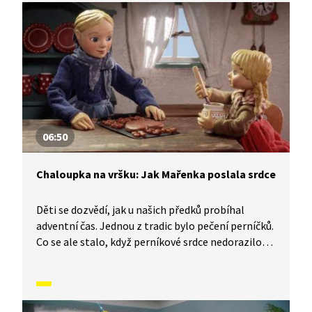
06:50
Chaloupka na vršku: Jak Mařenka poslala srdce
Děti se dozvědí, jak u našich předků probíhal
adventní čas. Jednou z tradic bylo pečení perníčků.
Co se ale stalo, když perníkové srdce nedorazilo
tomu, komu mělo? Rodina řezbáře Tomše nám
skrze příběhy odehrávající se v průběhu
kalendářního roku ukáže, jak naši předkové žili
na vsi skromné, ale veselé životy v souladu