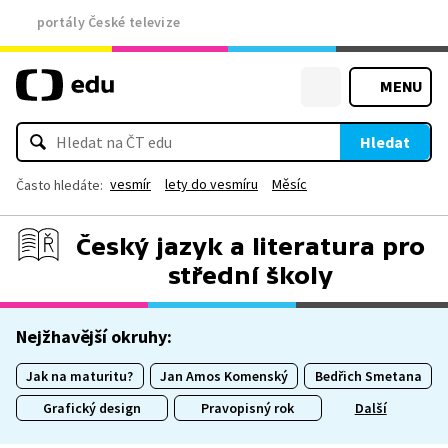
portály České televize
MENU
Hledat
vesmír
lety do vesmíru
Měsíc
Často hledáte:
Český jazyk a literatura pro
střední školy
Nejžhavější okruhy:
Jak na maturitu?
Jan Amos Komenský
Bedřich Smetana
Grafický design
Pravopisný rok
Další