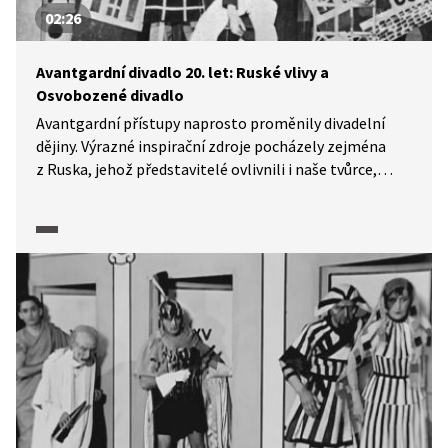
02:26
Avantgardní divadlo 20. let: Ruské vlivy a
Osvobozené divadlo
Avantgardní přístupy naprosto proměnily divadelní
dějiny. Výrazné inspirační zdroje pocházely zejména
z Ruska, jehož představitelé ovlivnili i naše tvůrce,
kteří stáli u zrodu Osvobozeného divadla (tehdy ještě
bez ikonické dvojice V+W). Pasáž z dokumentárního
cyklu Moderna, avantgarda: Příběh umění 1. poloviny
20. století (2025) ozřejmí východiska ruského
divadelního konstruktivismu i vznik a tvůrčí principy
raného Osvobozeného divadla.