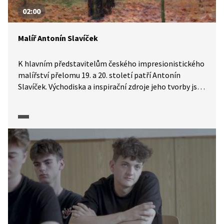
02:00
Malíř Antonín Slavíček
K hlavním představitelům českého impresionistického
malířství přelomu 19. a 20. století patří Antonín
Slavíček. Východiska a inspirační zdroje jeho tvorby jsou
představeny v dokumentárním cyklu Moderna,
avantgarda: Příběh umění 1. poloviny 20. století (2025),
jehož průvodci jsou herci Jiří Havelka a Ondřej Cihlář.
Video zahrnuje i mnoho ukázek Slavíčkových děl, které
můžete využít ve výuce.