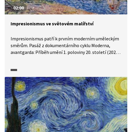
02:00
Impresionismus ve světovém malířství
Impresionismus patří k prvním moderním uměleckým
směrům. Pasáž z dokumentárního cyklu Moderna,
avantgarda: Příběh umění 1. poloviny 20. století (2025)
objasňuje, proč byl v kontextu impresionismu tak
podstatný vynález tub na barvy, dále zmiňuje hlavní
rysy či původ názvu uměleckého směru. Výkladovou
pasáž doplňují ukázky děl impresionistického
malířství.