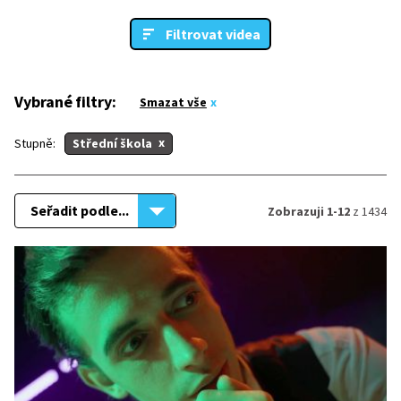
Filtrovat videa
Vybrané filtry:
Smazat vše
Stupně:
Střední škola
Seřadit podle...
Zobrazuji 1-12
z 1434