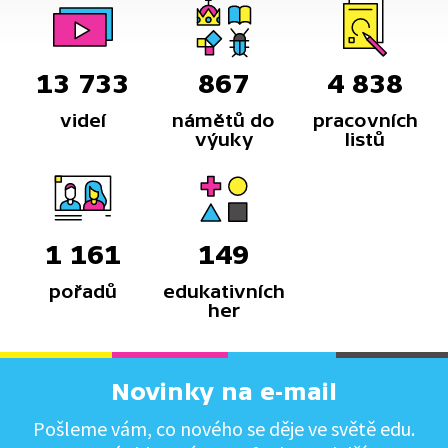
13 733
867
4 838
videí
námětů do
pracovních
výuky
listů
1 161
149
pořadů
edukativních
her
Novinky na e-mail
Pošleme vám, co nového se děje ve světě edu.