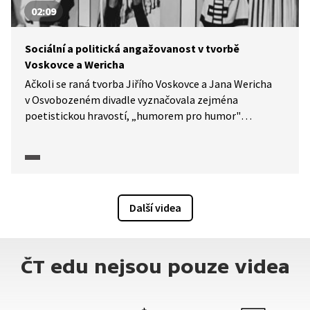
02:09
Sociální a politická angažovanost v tvorbě
Voskovce a Wericha
Ačkoli se raná tvorba Jiřího Voskovce a Jana Wericha
v Osvobozeném divadle vyznačovala zejména
poetistickou hravostí, „humorem pro humor"
a neangažovaností, postupně se do ní vlivem
společenské situace začaly dostávat prvky sociální
a politické angažovanosti, které se později staly
pro Osvobozené divadlo emblematické. Pasáž
z dokumentárního cyklu Moderna, avantgarda: Příběh
Další videa
umění 1. poloviny 20. století (2025) zachycuje
prostřednictvím dobových záběrů a vzpomínek
proměnu poetiky této divadelní scény, která se
od původní bezúčelné hravosti dostala až ke statusu
ČT edu nejsou pouze videa
scény, která výrazně kritizovala politické, sociální
i kulturní dění.