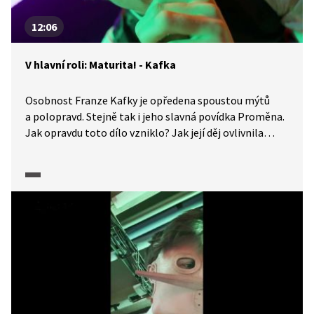
12:06
V hlavní roli: Maturita! - Kafka
Osobnost Franze Kafky je opředena spoustou mýtů
a polopravd. Stejně tak i jeho slavná povídka Proměna.
Jak opravdu toto dílo vzniklo? Jak její děj ovlivnila
továrna na azbest? A proč se Kafka mstil vlastní
sestře? Vítejte u Kafků. Je 17. listopadu 1912. Den, kdy
se zrodila Proměna.