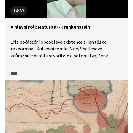
14:32
V hlavní roli: Maturita! - Frankenstein
,,Na počáteční období své existence si jen těžko
rozpomíná." Kultovní román Mary Shelleyové
zdůrazňuje dualitu stvořitele a potomstva, ženy
a muže, života a smrti. A také si klade otázku, zda
člověka formuje genetika, nebo prostředí.