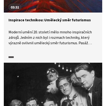
03:31
Inspirace technikou: Umělecký směr futurismus
Moderní umění 20. století mělo mnoho inspiračních
zdrojů. Jedním z nich byl i rozmach techniky, který
výrazně ovlivnil umělecký směr futurismus. Pasáž
z dokumentárního cyklu Moderna, avantgarda: Příběh
umění 1. poloviny 20. století (2025) objasňuje, jaké
změny tento směr do umění přinesl, představuje jeho
světové i české představitele a jejich díla a zahrnuje
i čtené ukázky z Manifestu futurismu či z Neumannova
manifestu Otevřená okna.