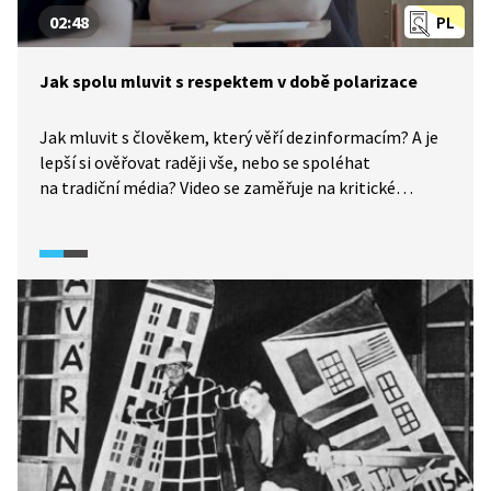
02:48
PL
Jak spolu mluvit s respektem v době polarizace
Jak mluvit s člověkem, který věří dezinformacím? A je
lepší si ověřovat raději vše, nebo se spoléhat
na tradiční média? Video se zaměřuje na kritické
dovednosti pro život v polarizované společnosti, se
zaměřením na komunikaci s respektem. Studenti zde
diskutují o tom, jak nepoškozovat vztahy (např.
v rodině) při neshodách na citlivých tématech a jak se
vyhnout osobním útokům. Video je úryvkem
z dokumentu Učitel dezinformátor (2025).