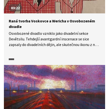
03:22
Raná tvorba Voskovce a Wericha v Osvobozeném
divadle
Osvobozené divadlo vzniklo jako divadelní sekce
Devětsilu. Tehdejší avantgardní inscenace se sice
zapsaly do divadelních dějin, ale skutečnou ikonu z něj
vytvořila až po několika letech dvojice Jiří Voskovec
a Jan Werich. Pasáž z dokumentárního cyklu Moderna,
avantgarda: Příběh umění 1. poloviny 20. století (2025)
připomíná jejich první představení Vest pocket revue
v roce 1927 a počátek spolupráce se skladatelem
Jaroslavem Ježkem. Pasáž obsahuje rovněž několik
ukázek, ať už filmových, nebo zvukových.