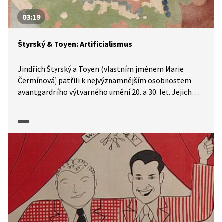
03:19
Štyrský & Toyen: Artificialismus
Jindřich Štyrský a Toyen (vlastním jménem Marie
Čermínová) patřili k nejvýznamnějším osobnostem
avantgardního výtvarného umění 20. a 30. let. Jejich
tvorba se v průběhu let vyvíjela a právě jejich originální
odklon od tehdy dominujícího surrealismu, a tedy
i vytvoření samostatného směru, tzv. artificialismu,
nám blíže popíší herci Jiří Havelka a Ondřej Cihlář
v dokumentárním cyklu Moderna, avantgarda: Příběh
umění 1. poloviny 20. století (2025). Video zahrnuje jak
mnoho ukázek děl, tak popis procesu tvorby v duchu
artificialismu, a to prostřednictvím úryvku z textu
Karla Teigeho.