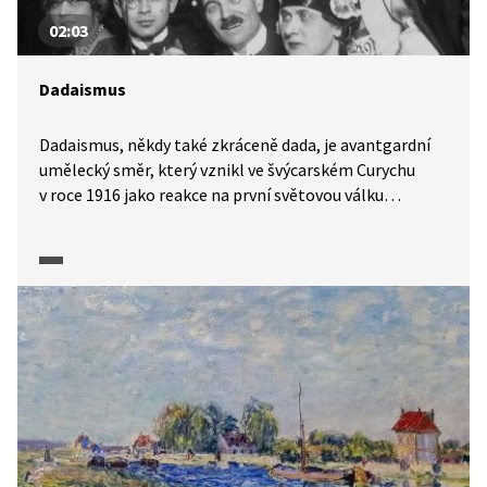
02:03
Dadaismus
Dadaismus, někdy také zkráceně dada, je avantgardní
umělecký směr, který vznikl ve švýcarském Curychu
v roce 1916 jako reakce na první světovou válku
a všechny její důsledky. Pasáž z pořadu Moderna,
avantgarda: Příběh umění 1. poloviny 20. století (2025)
objasňuje jak příčiny a kontext jeho vzniku, tak hlavní
zásady umělecké tvorby v tomto duchu, jako byla
(zdánlivá) nelogičnost, absurdita či princip náhody.
Video zahrnuje rovněž čtené ukázky z dadaistického
manifestu v podání Jiřího Havelky a Ondřeje Cihláře.