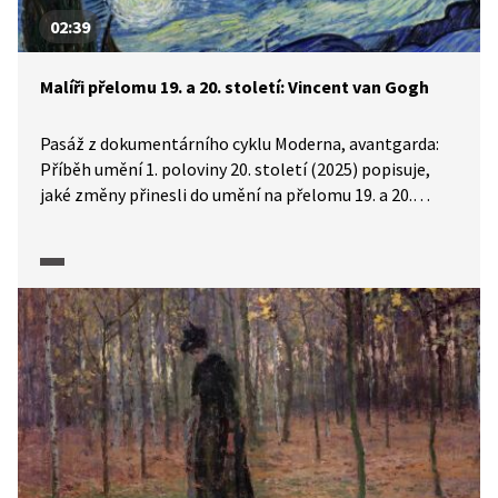
02:39
Malíři přelomu 19. a 20. století: Vincent van Gogh
Pasáž z dokumentárního cyklu Moderna, avantgarda:
Příběh umění 1. poloviny 20. století (2025) popisuje,
jaké změny přinesli do umění na přelomu 19. a 20.
století výtvarní solitéři, jakými byli Vincent van Gogh,
Paul Gaugin nebo Paul Cézanne. Pozornost je v tomto
videu věnována van Goghovi, jehož dílo je zde
představeno, a to jak prostřednictvím úryvků
z dobových textů, tak pomocí komentářů herců Jiřího
Havelky a Ondřeje Cihláře.