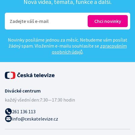
Nová videa, témata, funkce a další.
Novinky posíláme jednou za měsíc. Nebudeme vám posílat
žádný spam. Vložením e-mailu souhlasíte se
zpracováním
osobních údajů
.