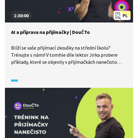
1:30:00
PL
AI a příprava na přijímačky | DouČTo
Blíží se vaše přijímací zkoušky na střední školu?
Trénujte s námi! V tomhle díle lektor Jirka probere
příklady, které se objevily v přijímačkách nanečisto
od CERMAT. Náš host Sváťa Barek vysvětlí, jak můžeme
během přípravy na testy využít AI a na co si dávat
pozor. Další materiály k probírané látce naleznete
pod videem.