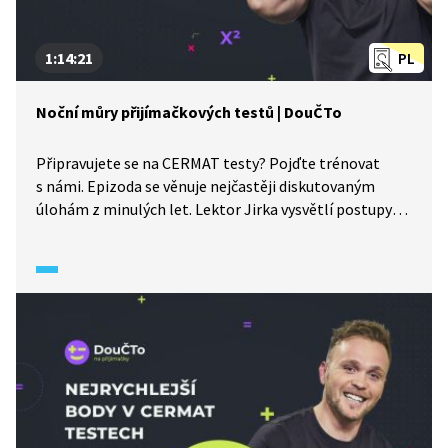
1:14:21
PL
Noční můry přijímačkových testů | DouČTo
Připravujete se na CERMAT testy? Pojďte trénovat
s námi. Epizoda se věnuje nejčastěji diskutovaným
úlohám z minulých let. Lektor Jirka vysvětlí postupy
řešení a upozorní na typické chyby uchazečů.