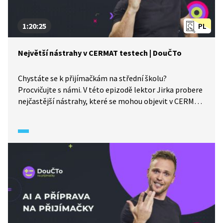
1:20:25
PL
Největší nástrahy v CERMAT testech | DouČTo
Chystáte se k přijímačkám na střední školu?
Procvičujte s námi. V této epizodě lektor Jirka probere
nejčastější nástrahy, které se mohou objevit v CERMAT
testech. Třeba rovnice, vyjádření pomocí neznámé
nebo zlomky. Co ještě potrápilo deváťáky v minulých
letech? Další materiály k probírané látce naleznete
pod videem.