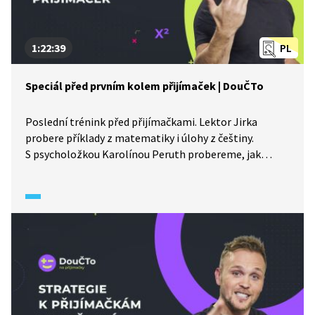
1:22:39
PL
Speciál před prvním kolem přijímaček | DouČTo
Poslední trénink před přijímačkami. Lektor Jirka
probere příklady z matematiky i úlohy z češtiny.
S psycholožkou Karolínou Peruth probereme, jak
zvládnout stres v den konání zkoušek.