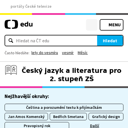
portály České televize
MENU
Hledat
lety do vesmíru
vesmír
Měsíc
Často hledáte:
Český jazyk a literatura pro
2. stupeň ZŠ
Nejžhavější okruhy:
Čeština a porozumění textu k přijímačkám
Jan Amos Komenský
Bedřich Smetana
Grafický design
Pravopisný rok
Další