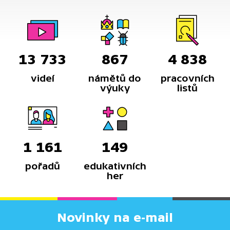
13 733
867
4 838
videí
námětů do
pracovních
výuky
listů
1 161
149
pořadů
edukativních
her
Novinky na e-mail