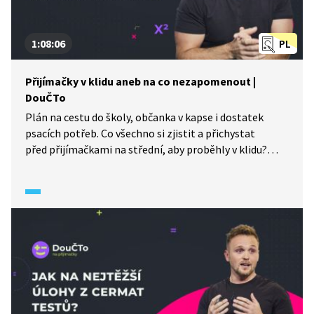
1:08:06
PL
Přijímačky v klidu aneb na co nezapomenout |
DouČTo
Plán na cestu do školy, občanka v kapse i dostatek
psacích potřeb. Co všechno si zjistit a přichystat
před přijímačkami na střední, aby proběhly v klidu?
Poradíme v této epizodě. Chybět nebude ani trénink
na CERMAT testy.