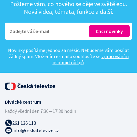
Pošleme vám, co nového se děje ve světě edu.
Nová videa, témata, funkce a další.
Novinky posíláme jednou za měsíc. Nebudeme vám posílat
žádný spam. Vložením e-mailu souhlasíte se
zpracováním
osobních údajů
.