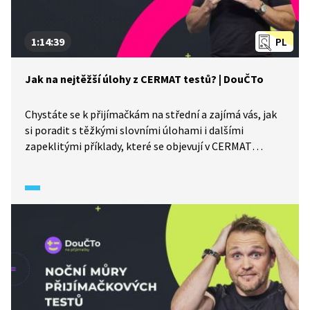
1:14:39
PL
Jak na nejtěžší úlohy z CERMAT testů? | DouČTo
Chystáte se k přijímačkám na střední a zajímá vás, jak
si poradit s těžkými slovními úlohami i dalšími
zapeklitými příklady, které se objevují v CERMAT
testech? Právě toto téma probere lektor Jiří Žežulka.