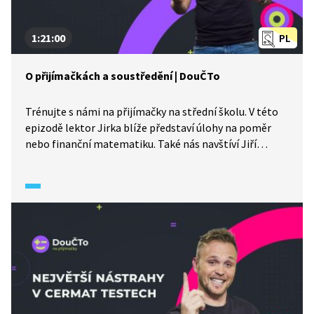
1:21:00
PL
O přijímačkách a soustředění | DouČTo
Trénujte s námi na přijímačky na střední školu. V této
epizodě lektor Jirka blíže představí úlohy na poměr
nebo finanční matematiku. Také nás navštíví Jiří
Burýšek z pořadu Jirka vysvětluje věci.