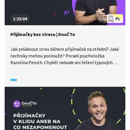
1:23:04
PL
Přijímačky bez stresu | DouČTo
Jak zvládnout stres během přijímaček na střední? Jaké
techniky mohou posloužit? Poradí psycholožka
Karolína Peruth. Chybět nebude ani řešení typových
úloh z CERMAT testů.