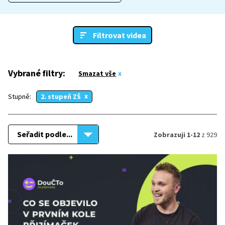
Filtrovat videa
Vybrané filtry:
Smazat vše
Stupně:
2. stupeň ZŠ
Seřadit podle...
Zobrazuji 1-12
z 929