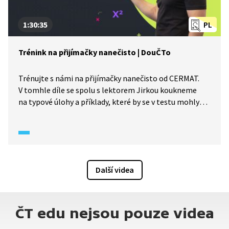
1:30:35
PL
Trénink na přijímačky nanečisto | DouČTo
Trénujte s námi na přijímačky nanečisto od CERMAT.
V tomhle díle se spolu s lektorem Jirkou koukneme
na typové úlohy a příklady, které by se v testu mohly
objevit. Další materiály k probírané látce naleznete
pod videem.
Další videa
ČT edu nejsou pouze videa