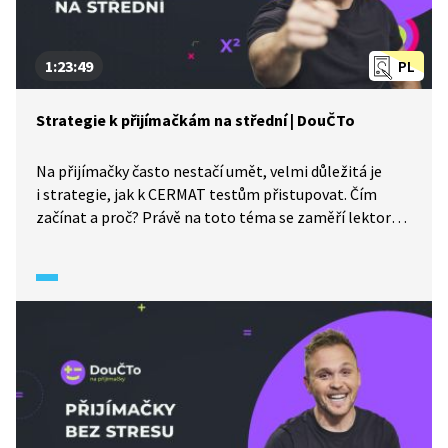
1:23:49
PL
Strategie k přijímačkám na střední | DouČTo
Na přijímačky často nestačí umět, velmi důležitá je
i strategie, jak k CERMAT testům přistupovat. Čím
začínat a proč? Právě na toto téma se zaměří lektor
Jirka.