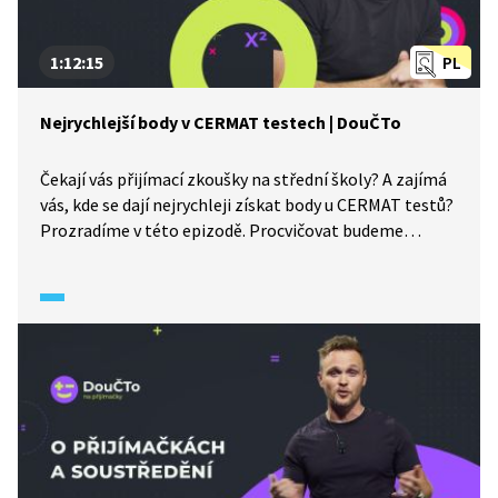
1:12:15
PL
Nejrychlejší body v CERMAT testech | DouČTo
Čekají vás přijímací zkoušky na střední školy? A zajímá
vás, kde se dají nejrychleji získat body u CERMAT testů?
Prozradíme v této epizodě. Procvičovat budeme
například procenta nebo porozumění textu.