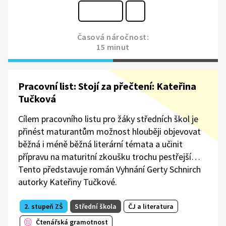
Časová náročnost:
15 minut
Pracovní list: Stojí za přečtení: Kateřina
Tučková
Cílem pracovního listu pro žáky středních škol je
přinést maturantům možnost hlouběji objevovat
běžná i méně běžná literární témata a učinit
přípravu na maturitní zkoušku trochu pestřejší…
Tento představuje román Vyhnání Gerty Schnirch
autorky Kateřiny Tučkové.
2. stupeň ZŠ
Střední škola
ČJ a literatura
Čtenářská gramotnost