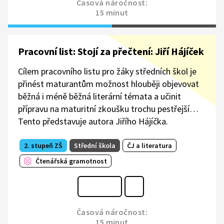
Časová náročnost:
15 minut
Pracovní list: Stojí za přečtení: Jiří Hájíček
Cílem pracovního listu pro žáky středních škol je
přinést maturantům možnost hlouběji objevovat
běžná i méně běžná literární témata a učinit
přípravu na maturitní zkoušku trochu pestřejší…
Tento představuje autora Jiřího Hájíčka.
2. stupeň ZŠ
Střední škola
ČJ a literatura
Čtenářská gramotnost
Časová náročnost:
15 minut