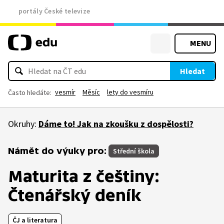
portály České televize
MENU
Hledat
vesmír
Měsíc
lety do vesmíru
Často hledáte:
Okruhy:
Dáme to! Jak na zkoušku z dospělosti?
Námět do výuky pro:
Střední škola
Maturita z češtiny:
Čtenářský deník
ČJ a literatura