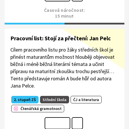
Časová náročnost:
15 minut
Pracovní list: Stojí za přečtení: Jan Pelc
Cílem pracovního listu pro žáky středních škol je
přinést maturantům možnost hlouběji objevovat
běžná i méně běžná literární témata a učinit
přípravu na maturitní zkoušku trochu pestřejší…
Tento představuje román A bude hůř od autora
Jana Pelce.
2. stupeň ZŠ
Střední škola
ČJ a literatura
Čtenářská gramotnost