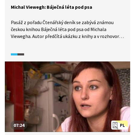
Michal Viewegh: Báječná léta pod psa
Pasáž z pořadu Čtenářský deník se zabývá známou
českou knihou Báječná léta pod psa od Michala
Viewegha. Autor předčítá ukázku z knihy a v rozhovoru
se Sabrinou Karasovou se vyjadřuje k autobiografickým
momentům v románu i v jeho některých postavách.
07:24
PL