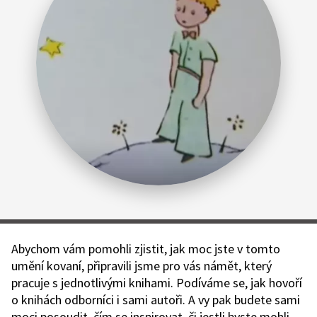
Abychom vám pomohli zjistit, jak moc jste v tomto
umění kovaní, připravili jsme pro vás námět, který
pracuje s jednotlivými knihami. Podíváme se, jak hovoří
o knihách odborníci i sami autoři. A vy pak budete sami
moci posoudit, čím se inspirovat, či jestli byste mohli