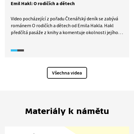
Emil Hakl: O rodičích a dětech
Video pocházející z pořadu Čtenářský deník se zabývá
románem O rodičích a dětech od Emila Hakla. Hakl
předčítá pasáže z knihy a komentuje okolnosti jejího
vzniku. Mluví také o obsahu a názvu knihy.
Všechna videa
Materiály k námětu