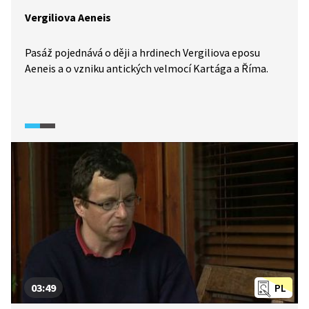
Vergiliova Aeneis
Pasáž pojednává o ději a hrdinech Vergiliova eposu
Aeneis a o vzniku antických velmocí Kartága a Říma.
03:49
PL