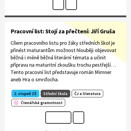
Pracovní list: Stojí za přečtení: Jiří Gruša
Cílem pracovního listu pro žáky středních škol je
přinést maturantům možnost hlouběji objevovat
běžná i méně běžná literární témata a učinit
přípravu na maturitní zkoušku trochu pestřejší…
Tento pracovní list představuje román Mimner
aneb Hra o smrďocha.
2. stupeň ZŠ
Střední škola
ČJ a literatura
Čtenářská gramotnost