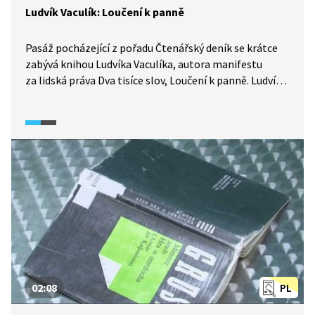
Ludvík Vaculík: Loučení k panně
Pasáž pocházející z pořadu Čtenářský deník se krátce
zabývá knihou Ludvíka Vaculíka, autora manifestu
za lidská práva Dva tisíce slov, Loučení k panně. Ludvík
Vaculík hovoří o počátcích psaní svých deníků, motivaci
k jejich psaní a vzniku díla.
02:08
PL