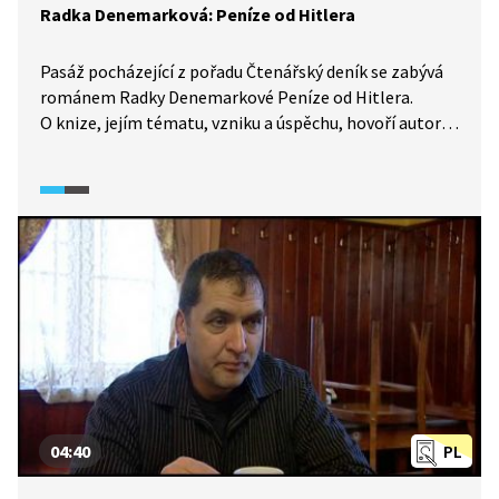
Radka Denemarková: Peníze od Hitlera
Pasáž pocházející z pořadu Čtenářský deník se zabývá
románem Radky Denemarkové Peníze od Hitlera.
O knize, jejím tématu, vzniku a úspěchu, hovoří autorka
a Karol Sidon, který také předčítá ukázky z knihy. Mluví
i o běsech, které se automaticky dostavují v určitých
životních situacích lidí, a o svém způsobu práce.
04:40
PL