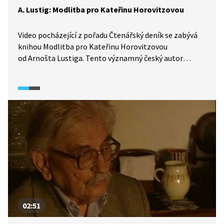
A. Lustig: Modlitba pro Kateřinu Horovitzovou
Video pocházející z pořadu Čtenářský deník se zabývá
knihou Modlitba pro Kateřinu Horovitzovou
od Arnošta Lustiga. Tento významný český autor
hovoří o vzniku díla, tématu, postavách a pozitivním
ohlasu nejen v českém literárním prostředí. Lustigovo
vyprávění je doplněno čtenými ukázkami z knihy.
02:51