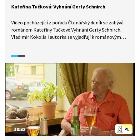
Kateřina Tučková: Vyhnání Gerty Schnirch
Video pocházející z pořadu Čtenářský deník se zabývá
románem Kateřiny Tučkové Vyhnání Gerty Schnirch.
Vladimír Kokolia i autorka se vyjadřují k románovým
tématům a motivům, historickým reáliím a zabývají se
také otázkou viny.
10:32
PL