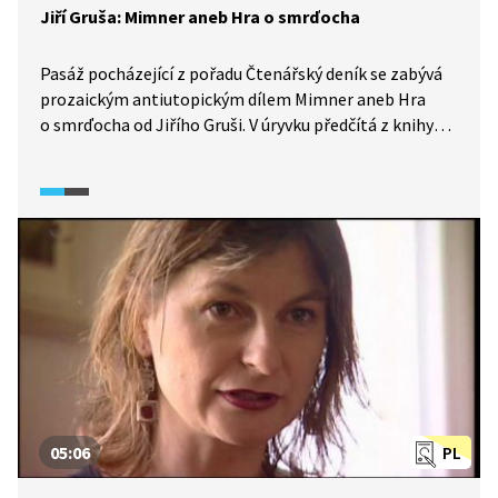
Jiří Gruša: Mimner aneb Hra o smrďocha
Pasáž pocházející z pořadu Čtenářský deník se zabývá
prozaickým antiutopickým dílem Mimner aneb Hra
o smrďocha od Jiřího Gruši. V úryvku předčítá z knihy
Milan Uhde a následně hovoří s autorem o tématu
knihy.
05:06
PL