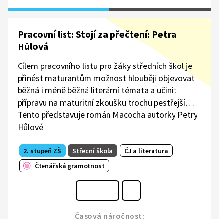
Pracovní list: Stojí za přečtení: Petra
Hůlová
Cílem pracovního listu pro žáky středních škol je
přinést maturantům možnost hlouběji objevovat
běžná i méně běžná literární témata a učinit
přípravu na maturitní zkoušku trochu pestřejší…
Tento představuje román Macocha autorky Petry
Hůlové.
2. stupeň ZŠ
Střední škola
ČJ a literatura
Čtenářská gramotnost
Časová náročnost: