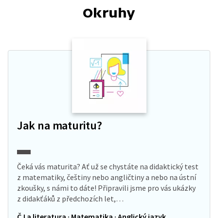
Okruhy
Jak na maturitu?
Čeká vás maturita? Ať už se chystáte na didaktický test
z matematiky, češtiny nebo angličtiny a nebo na ústní
zkoušky, s námi to dáte! Připravili jsme pro vás ukázky
z didakťáků z předchozích let,…
ČJ a literatura · Matematika · Anglický jazyk