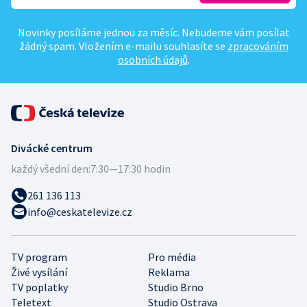
Novinky posíláme jednou za měsíc. Nebudeme vám posílat
žádný spam. Vložením e-mailu souhlasíte se
zpracováním
osobních údajů
.