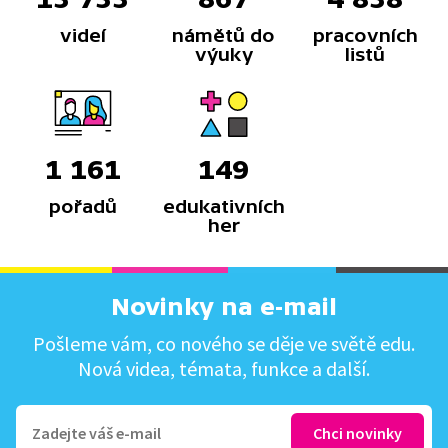
videí
námětů do
pracovních
výuky
listů
1 161
149
pořadů
edukativních
her
Novinky na e-mail
Pošleme vám, co nového se děje ve světě edu.
Nová videa, témata, funkce a další.