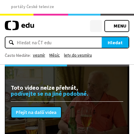
portály České televize
MENU
Hledat
vesmír
Měsíc
lety do vesmíru
Často hledáte:
Toto video nelze přehrát,
podívejte se na jiné podobné.
Přejít na další videa