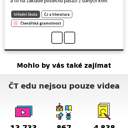
a to na základě poslechu pasáží z daných knih.
Střední škola
ČJ a literatura
Čtenářská gramotnost
Mohlo by vás také zajímat
ČT edu nejsou pouze videa
13 733
867
4 838