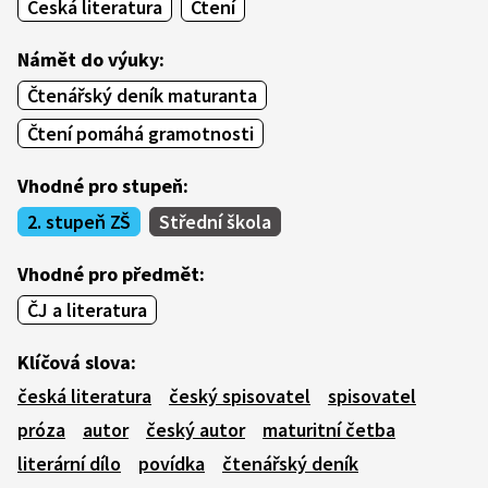
Česká literatura
Čtení
Námět do výuky:
Čtenářský deník maturanta
Čtení pomáhá gramotnosti
Vhodné pro stupeň:
2. stupeň ZŠ
Střední škola
Vhodné pro předmět:
ČJ a literatura
Klíčová slova:
česká literatura
český spisovatel
spisovatel
próza
autor
český autor
maturitní četba
literární dílo
povídka
čtenářský deník