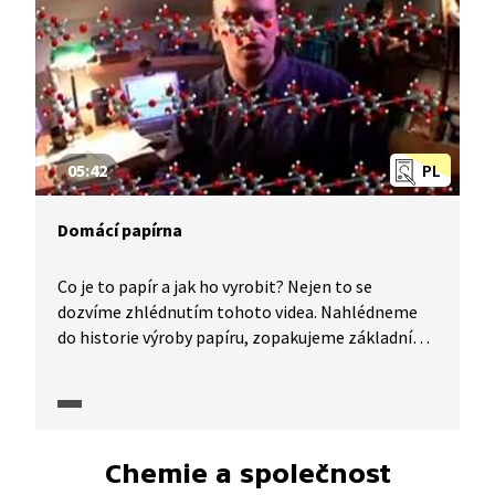
s receptem na takovou domácí tekutinu a odhalí
její kouzlo.
05:42
PL
Domácí papírna
Co je to papír a jak ho vyrobit? Nejen to se
dozvíme zhlédnutím tohoto videa. Nahlédneme
do historie výroby papíru, zopakujeme základní
učivo z biochemie o polysacharidech. Uvidíme, jaká
je jeho průmyslová výroba a nakonec si papír
vyrobíme doma. Pojďme na to!
Chemie a společnost