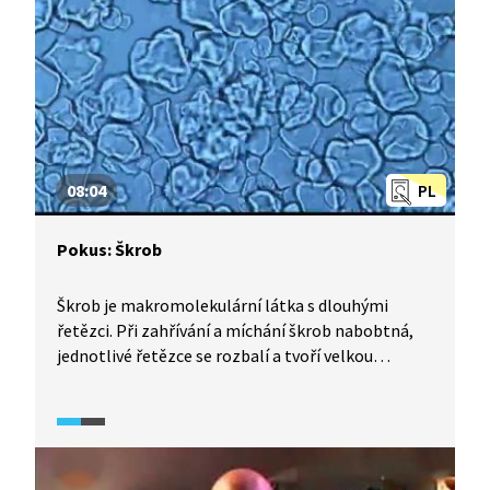
enzymu proteázy a následně do roztoku přidáme
ethanol, v kterém je DNA nerozpustná.
08:04
PL
Pokus: Škrob
Škrob je makromolekulární látka s dlouhými
řetězci. Při zahřívání a míchání škrob nabobtná,
jednotlivé řetězce se rozbalí a tvoří velkou
propojenou síť. Pokud smícháte to správné
množství vody se správným množstvím kukuřičné
mouky, obdržíte tekutinu, která se při úderu
zpevní. Takové speciální kapaliny jsou známé jako
roztažné tekutiny. Michael vás seznámí