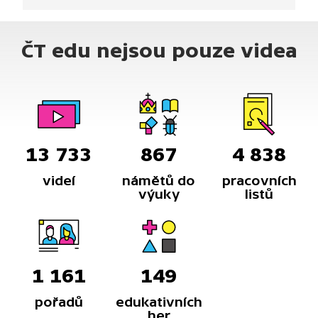
uhličitého a vody. Ale mnohem výhodnější je
polyethylentereftalát recyklovat a znovu jej
ČT edu nejsou pouze videa
použít. Vědci se také zabývají otázkou, jak dlouhý
polymerní řetězec rozložit na kratší části, které
by poté mohly být biodegradabilní.
13 733
867
4 838
videí
námětů do
pracovních
výuky
listů
1 161
149
pořadů
edukativních
her