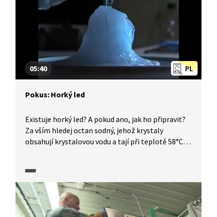
05:40
PL
Pokus: Horký led
Existuje horký led? A pokud ano, jak ho připravit?
Za vším hledej octan sodný, jehož krystaly
obsahují krystalovou vodu a tají při teplotě 58°C.
Po zahřátí nad tuto teplotu krystaly tají a uvolňují
vodu. Vzniklá voda rozpustí octan sodný a vytvoří
se přesycený roztok, který můžeme zchladit
pod teplotu tuhnutí. Tento jev se nazývá
podchlazená kapalina. Vložíme-li do ní párátko,
které působí jako krystalizační jádro, začnou