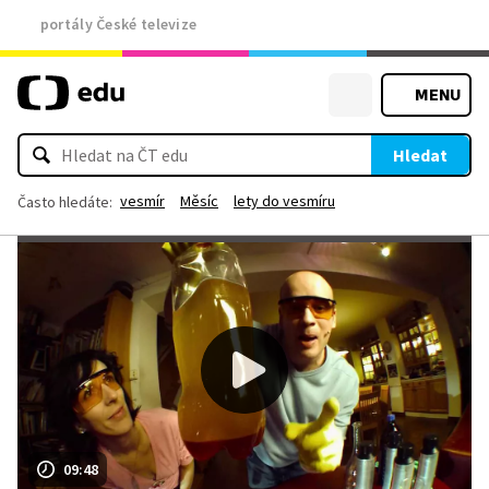
portály České televize
MENU
Hledat
vesmír
Měsíc
lety do vesmíru
Často hledáte:
09:48