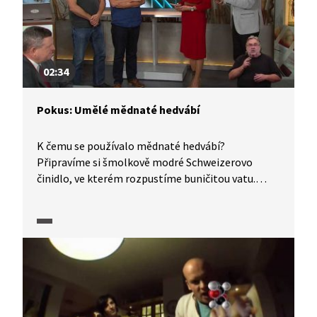
02:34
Pokus: Umělé mědnaté hedvábí
K čemu se používalo mědnaté hedvábí?
Připravíme si šmolkově modré Schweizerovo
činidlo, ve kterém rozpustíme buničitou vatu.
Roztok celulózy nasajeme do injekční stříkačky
a vstřikujeme do roztoku kyseliny sírové. Vznikne
uhlíkové vlákno, které bylo kdysi použito
do prvních žárovek.