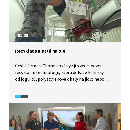
kolem něj vznikat krystaly a přitom se uvolňuje
teplo. Na stejném principu fungují ohřívací sáčky.
01:53
Recyklace plastů na olej
Česká firma v Chomutově vyvíjí s vědci novou
recyklační technologii, která dokáže kelímky
od jogurtů, polystyrenové obaly na jídlo nebo
igelitové sáčky proměnit na olej, ze kterého je
možné vyrobit palivo, nebo další plasty. Jednotka
je schopna každý den zpracovat tunu plastového
odpadu, ze které může vzniknout až 1000 litrů
oleje. S unikátním strojem chce firma vstoupit
na trh.