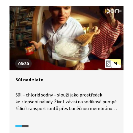
08:30
PL
Sůl nad zlato
Sůl – chlorid sodný – slouží jako prostředek
ke zlepšení nálady. Život závisí na sodíkové pumpě
řídící transport iontů přes buněčnou membránu.
Na jazyku sůl aktivuje centra libosti. Její dobré
rozpustnosti ve vodě lze použít k oddělení soli
od písku, filtrací a následnou krystalizací.