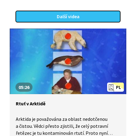
Další videa
05:26
PL
Rtuť v Arktidě
Arktida je považována za oblast nedotčenou
a čistou. Vědci přesto zjistili, že celý potravní
řetězec je tu kontaminován rtutí. Proto nyní