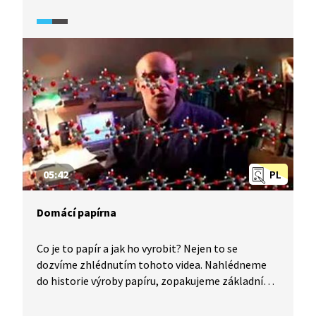
možné vyrobit palivo, nebo další plasty. Jednotka
je schopna každý den zpracovat tunu plastového
odpadu, ze které může vzniknout až 1000 litrů
oleje. S unikátním strojem chce firma vstoupit
na trh.
05:42
PL
Domácí papírna
Co je to papír a jak ho vyrobit? Nejen to se
dozvíme zhlédnutím tohoto videa. Nahlédneme
do historie výroby papíru, zopakujeme základní
učivo z biochemie o polysacharidech. Uvidíme, jaká
je jeho průmyslová výroba a nakonec si papír