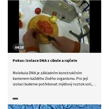
04:38
Pokus: Izolace DNA z cibule a rajčete
Molekula DNA je základním konstrukčním
kamenem každého živého organismu. Pro její
izolaci budeme potřebovat mýdlový roztok soli,
který nám umožní proniknout buněčnými stěnami
cibule a rajčete a uvolnit DNA do vodného roztoku.
Směs po zahřátí zfiltrujeme. Abychom DNA
uvolnili musíme ještě odstranit histony pomocí