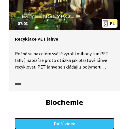
07:01
PL
Recyklace PET lahve
Ročně se na celém světě vyrobí miliony tun PET
lahví, nabízí se proto otázka jak plastové láhve
recyklovat. PET lahve se skládají z polymeru
zvaného polyethylentereftalát, tudíž mají ve své
struktuře převážně uhlík, kyslík a vodík. Proto
můžeme plastové lahve spalovat za vzniku oxidu
uhličitého a vody. Ale mnohem výhodnější je
polyethylentereftalát recyklovat a znovu jej
Biochemie
použít. Vědci se také zabývají otázkou, jak dlouhý
polymerní řetězec rozložit na kratší části, které
by poté mohly být biodegradabilní.
Další videa