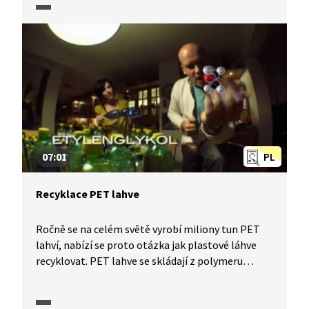
vyrobíme doma. Pojďme na to!
07:01
PL
Recyklace PET lahve
Ročně se na celém světě vyrobí miliony tun PET
lahví, nabízí se proto otázka jak plastové láhve
recyklovat. PET lahve se skládají z polymeru
zvaného polyethylentereftalát, tudíž mají ve své
struktuře převážně uhlík, kyslík a vodík. Proto
můžeme plastové lahve spalovat za vzniku oxidu