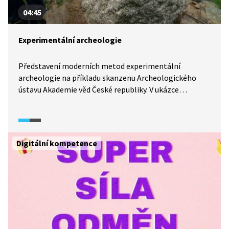
04:45
Experimentální archeologie
Představení moderních metod experimentální
archeologie na příkladu skanzenu Archeologického
ústavu Akademie věd České republiky. V ukázce
archeolog reportérovi ukazuje mletí obilí a následnou
přípravu a pečení obilné placky v replice chlebové pece,
následně ukazuje venkovské obydlí 13. a 14. století.
Digitální kompetence