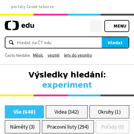
portály České televize
MENU
Hledat
Měsíc
vesmír
lety do vesmíru
Často hledáte:
Výsledky hledání:
experiment
Vše (640)
Videa (342)
Okruhy (1)
Náměty (3)
Pracovní listy (294)
Pořady (0)