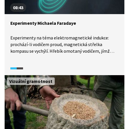
08:43
Experimenty Michaela Faradaye
Experimenty na téma elektromagnetické indukce:
prochází-li vodičem proud, magnetická střelka
kompasu se vychýlí. Hřebík omotaný vodičem, jímž
prochází elektrický proud, je zmagnetizován. Vytvoří se
tak elektromagnet. Jak si doma vyrobit malý
jednoduchý generátor elektrického proudu?
Vizuální gramotnost