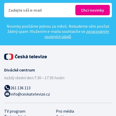
Novinky posíláme jednou za měsíc. Nebudeme vám posílat
žádný spam. Vložením e-mailu souhlasíte se
zpracováním
osobních údajů
.