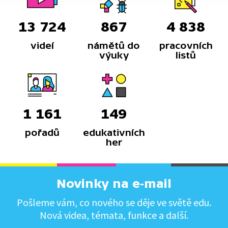
13 724
867
4 838
videí
námětů do
pracovních
výuky
listů
1 161
149
pořadů
edukativních
her
Novinky na e-mail
Pošleme vám, co nového se děje ve světě edu.
Nová videa, témata, funkce a další.