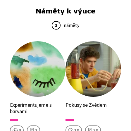
Náměty k výuce
3
náměty
Experimentujeme s
Pokusy se Zvědem
barvami
4
2
10
20