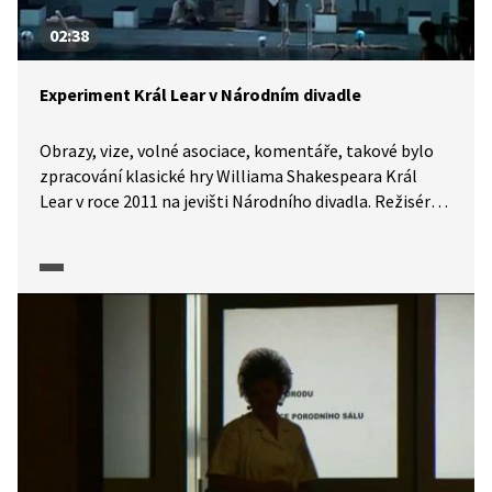
02:38
Experiment Král Lear v Národním divadle
Obrazy, vize, volné asociace, komentáře, takové bylo
zpracování klasické hry Williama Shakespeara Král
Lear v roce 2011 na jevišti Národního divadla. Režisér
Jan Nebeský si troufl přijít s abstrakcí a ztvárnil příběh
jako zpěvohru na prázdném plaveckém stadionu.
V hlavní roli se představil David Prachař.