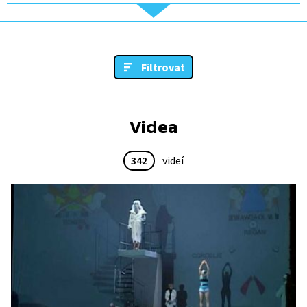
Filtrovat
Videa
342
videí