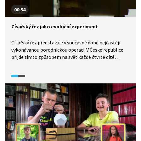
00:54
Císařský řez jako evoluční experiment
Císařský řez představuje v současné době nejčastěji
vykonávanou porodnickou operaci. V České republice
přijde tímto způsobem na svět každé čtvrté dítě
a celosvětově počet „císařů“ stoupá. Co se ale stane
s člověkem jako živočišným druhem, pokud přestane
být součástí přírodního porodního systému? Ovlivní
císařský řez druh Homo sapiens?