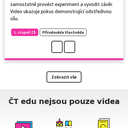
samostatně provést experiment a vyvodit závěr.
Video ukazuje pokus demonstrující odstředivou
sílu.
1. stupeň ZŠ
Přírodověda Vlastivěda
Zobrazit vše
ČT edu nejsou pouze videa