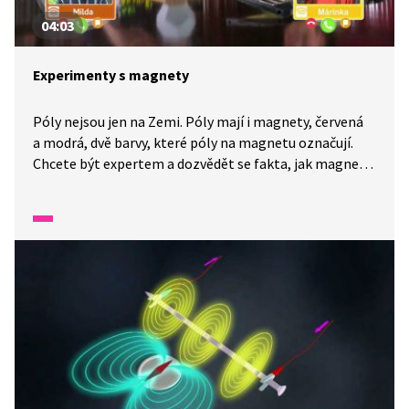
04:03
Experimenty s magnety
Póly nejsou jen na Zemi. Póly mají i magnety, červená
a modrá, dvě barvy, které póly na magnetu označují.
Chcete být expertem a dozvědět se fakta, jak magnety
fungují? Víte, že magnety najdeme i v kreditní kartě a v
mobilu? Ukažme si experimenty s magnety!