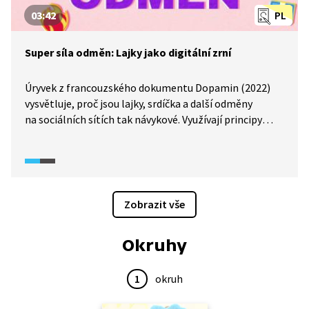
03:42
PL
Super síla odměn: Lajky jako digitální zrní
Úryvek z francouzského dokumentu Dopamin (2022)
vysvětluje, proč jsou lajky, srdíčka a další odměny
na sociálních sítích tak návykové. Využívají principy
behaviorální psychologie, zejména experimenty
psychologa B. F. Skinnera s holuby, kteří se učili mačkat
tlačítko výměnou za potravu. Stejným způsobem
aplikace posilují naše chování prostřednictvím odměn.
Experimenty ukazují, že čím více lajků lidé dostanou,
Zobrazit vše
tím více sdílejí, a magnetická rezonance dokládá, že
lajky aktivují systém odměny v mozku. Pasáž propojuje
Okruhy
historické poznatky psychologie se současným
návrhem digitálních aplikací a odhaluje mechanismus,
proč je těžké sociální sítě odložit.
1
okruh