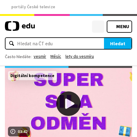
portály České televize
MENU
Hledat
vesmír
Měsíc
lety do vesmíru
Často hledáte:
Digitální kompetence
03:42