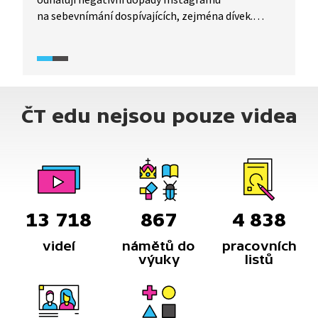
na sebevnímání dospívajících, zejména dívek.
Pasáž z francouzského dokumentu Dopamin
(2023) vysvětluje psychologický mechanismus
sociálního srovnávání, které může vést ke snížení
sebeúcty, úzkostem a závislostnímu chování.
Ukazuje, jak algoritmy podporují neustálé
ČT edu nejsou pouze videa
porovnávání se a jaké etické otázky z toho
vyplývají.
13 718
867
4 838
videí
námětů do
pracovních
výuky
listů