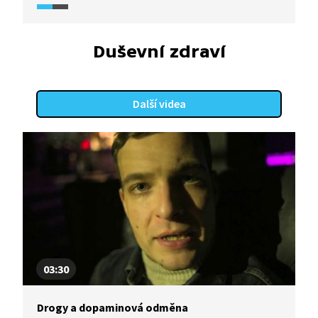
posilování, tedy mechanismy, které z nás dělají
„digitální křečky v kolečku“. Zároveň popisuje, jak
algoritmy přizpůsobují obsah uživateli a jaké
Duševní zdraví
designové prvky (nekonečný scroll, engagement
farming, filtrační bubliny, echo chambers)
prodlužují čas strávený online. Video tak propojuje
Další videa
biologii, psychologii a mediální studia a nabízí
žákům podněty k zamyšlení nad jejich vlastní
zkušeností se sociálními sítěmi.
03:30
Drogy a dopaminová odměna