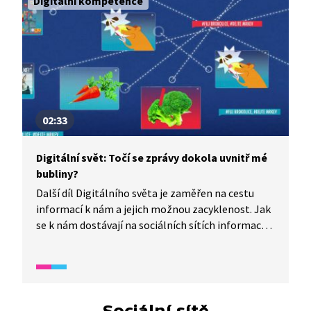
Digitální kompetence
02:33
Digitální svět: Točí se zprávy dokola uvnitř mé
bubliny?
Další díl Digitálního světa je zaměřen na cestu
informací k nám a jejich možnou zacyklenost. Jak
se k nám dostávají na sociálních sítích informace?
Jaký mechanismus je třídí? Jakou cestu k nám
informace může urazit a jak poznáme, která je
pravdivá?
Sociální sítě