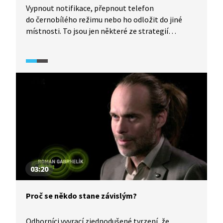
Vypnout notifikace, přepnout telefon
do černobílého režimu nebo ho odložit do jiné
místnosti. To jsou jen některé ze strategií
znovuzískání kontroly nad svým telefonem, které
ukazuje závěrečná část dokumentu Dopamin
(2023). Ukazuje, že pozornost je omezený zdroj
a každé chování si s jiným konkuruje, čas strávený
s přáteli je tak časem, který nepatří aplikacím.
Upozorňuje, že zodpovědnost neleží jen
na jednotlivci, i technologické společnosti
by měly navrhovat platformy, které nevytvářejí
závislost.
03:20
Proč se někdo stane závislým?
Odborníci vyvrací zjednodušené tvrzení, že