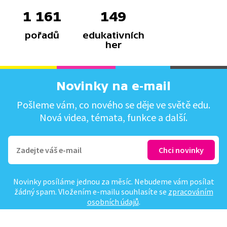
1 161
149
pořadů
edukativních
her
Novinky na e-mail
Pošleme vám, co nového se děje ve světě edu.
Nová videa, témata, funkce a další.
Novinky posíláme jednou za měsíc. Nebudeme vám posílat
žádný spam. Vložením e-mailu souhlasíte se
zpracováním
osobních údajů
.