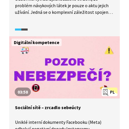
problém návykových látek je pouze o aktu jejich
užívání. Jedná se o komplexní záležitost spojenou
se sociálním a kulturním prostředím, výchovou
a každodenní realitou konkrétního člověka. Video
je součástí dokumentárního cyklu Česko
na drogách (2024).
Digitální kompetence
03:58
PL
Sociální sítě – zrcadlo sebeúcty
Uniklé interní dokumenty Facebooku (Meta)
odhalují negativní dopady Instagramu