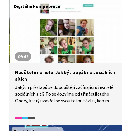
sítích vede ale také k frustraci, stresu a depresím
Digitální kompetence
při porovnávání se s ostatními a přispívá k nárůstu
duševních poruch. Díky specifickým algoritmům
děti získávají nejrychleji závislost na TikToku.
09:42
Nauč tetu na netu: Jak být trapák na sociálních
sítích
Jakých přešlapů se dopouštějí začínající uživatelé
sociálních sítí? To se dozvíme od třináctiletého
Ondry, který uzavřel se svou tetou sázku, kdo má
na profilu méně „trapasů“. Uhodnete, jak
to dopadlo?