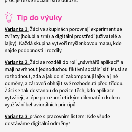
proč je těžké sociální sítě odložit.
Tip do výuky
Varianta 1:
Žáci ve skupinách porovnají experiment se
zvířaty (holubi a zrní) a digitální prostředí (uživatelé a
lajky). Každá skupina vytvoří myšlenkovou mapu, kde
najde podobnosti i rozdíly.
Varianta 2:
Žáci se rozdělí do rolí „návrhářů aplikací“ a
mají navrhnout jednoduchou fiktivní sociální síť. Musí se
rozhodnout, zda a jak do ní zakomponují lajky a jiné
odměny, a zároveň obhájit své rozhodnutí před třídou.
Žáci se tak dostanou do pozice těch, kdo aplikace
vytvářejí, a lépe porozumí etickým dilematům kolem
využívání behaviorálních principů.
Varianta 3:
práce s pracovním listem: Kde všude
dostáváme digitální odměny?