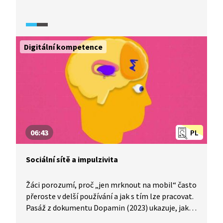
možné, že na nás tyto virtuální ikonky palce nebo
srdce mohou působit stejně jako hra v kasinu nebo
konzumace sladkých jídel? Sociální kontakt
aktivuje systém odměn v našem mozku a přináší
Digitální kompetence
nám radost. A to nejen v reálném životě, ale také
v prostředí sociálních sítí. Některé aplikace proto
mohou působit jako náhražka skutečného
sociálního kontaktu, která je navíc dostupná
kdykoliv a kdekoliv.
06:43
PL
Sociální sítě a impulzivita
Žáci porozumí, proč „jen mrknout na mobil“ často
přeroste v delší používání a jak s tím lze pracovat.
Pasáž z dokumentu Dopamin (2023) ukazuje, jak
časté používání sociálních sítí souvisí s oslabením