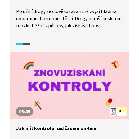
Po užití drogy se člověku razantně zvýší hladina
dopaminu, hormonu štěstí. Drogy naruší lidskému
mozku běžné způsoby, jak získává libost
(například vynaložením úsilí či trpělivostí). Tento
umělý pocit odměny je samozřejmě rizikem, které
si ale mozek neumí vyhodnotit. Video je součástí
dokumentárního cyklu Česko na drogách (2024).
03:49
PL
Jak mít kontrolu nad časem on-line