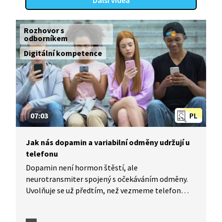
Další videa
Rozhovor s
odborníkem
Digitální kompetence
07:03
PL
Jak nás dopamin a variabilní odměny udržují u
telefonu
Dopamin není hormon štěstí, ale
neurotransmiter spojený s očekáváním odměny.
Uvolňuje se už předtím, než vezmeme telefon
do ruky, tedy ve chvíli, kdy mozek předvídá, že nás
čeká něco příjemného. Tvůrci sociálních sítí