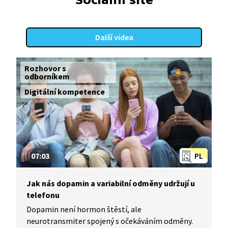
Další videa
Rozhovor s
odborníkem
Digitální kompetence
07:03
PL
Jak nás dopamin a variabilní odměny udržují u
telefonu
Dopamin není hormon štěstí, ale
neurotransmiter spojený s očekáváním odměny.