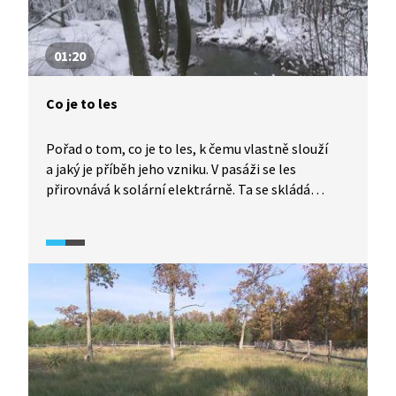
01:20
Co je to les
Pořad o tom, co je to les, k čemu vlastně slouží
a jaký je příběh jeho vzniku. V pasáži se les
přirovnává k solární elektrárně. Ta se skládá
z různých druhů rostlin tvořících komplexně
fungující celek – lesní ekosystém.