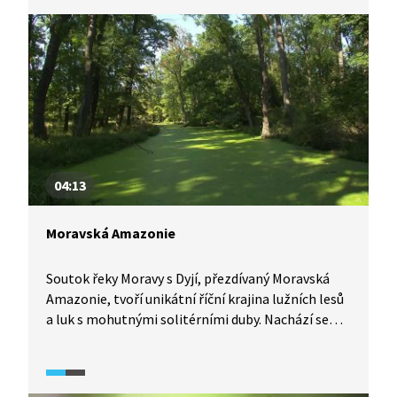
oplocenky. Ne všechny lokality je ale možné
oplotit.
04:13
Moravská Amazonie
Soutok řeky Moravy s Dyjí, přezdívaný Moravská
Amazonie, tvoří unikátní říční krajina lužních lesů
a luk s mohutnými solitérními duby. Nachází se
zde řada zvláště chráněných druhů živočichů
a rostlin. Oblast je součástí evropské sítě Natura
2000 a biosférickou rezervací UNESCO. Zatím však