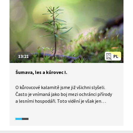
není ukotvena v podobě zvláště chráněného
území. Způsob lesního hospodaření státní firmou
České lesy v této lokalitě je dlouhodobě kritizován
ekology, vědci i státní ochranou přírody, neboť
vede k destrukci tohoto vzácného lesního
ekosystému.
13:21
PL
Šumava, les a kůrovec I.
O kůrovcové kalamitě jsme již všichni slyšeli.
Často je vnímaná jako boj mezi ochránci přírody
a lesními hospodáři. Toto vidění je však jen
zjednodušenou zkratkou. Když se však na stejnou
věc podíváme i očima biologů, hydrologů,
paleontologů, historiků a dalších, problematika
kůrovcové kalamity otevírá daleko širší