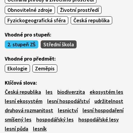
Obnovitelné zdroje
Životní prostředí
Fyzickogeografická sféra
Česká republika
Vhodné pro stupeň:
2. stupeň ZŠ
Střední škola
Vhodné pro předmět:
Ekologie
Zeměpis
Klíčová slova:
Česká republika
les
biodiverzita
ekosystém les
lesní ekosystém
lesní hospodářství
udržitelnost
druhová rozmanitost
lesnictví
lesní hospodaření
smíšený les
hospodářský les
hospodářské lesy
lesní půda
lesník