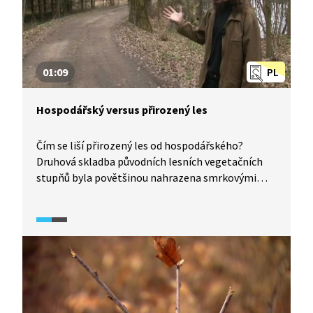
01:09
PL
Hospodářský versus přirozený les
Čím se liší přirozený les od hospodářského?
Druhová skladba původních lesních vegetačních
stupňů byla povětšinou nahrazena smrkovými
monokulturami. Především v nižších polohách,
kde by se přirozeně vyskytovaly doubravy, bučiny
či lužní lesy, znamená tato změna ztrátu
biodiverzity a obranyschopnosti proti škůdcům,
jako je kůrovec.