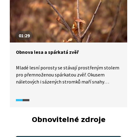
bez smrkových monokultur, které co nejvíce
respektuje přírodní procesy. Těžba jednotlivých
stromů místo holoseče vede k lesu různorodému,
různověkému a odolnému vůči počasí
a kůrovcovým kalamitám.
01:29
Obnova lesa a spárkatá zvěř
Mladé lesní porosty se stávají prostřeným stolem
pro přemnoženou spárkatou zvěř. Okusem
náletových i sázených stromků maří snahy
na přirozenou i konvenční obnovu lesa a činí ji
vysoce nákladnou. Poněkud drahým řešením jsou
oplocenky. Ne všechny lokality je ale možné
oplotit.
Obnovitelné zdroje