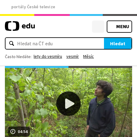
portály České televize
MENU
Hledat
lety do vesmíru
vesmír
Měsíc
Často hledáte:
04:54