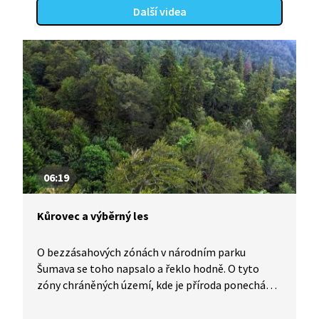
Další videa
06:19
Kůrovec a výběrný les
O bezzásahových zónách v národním parku
Šumava se toho napsalo a řeklo hodně. O tyto
zóny chráněných území, kde je příroda ponechána
sama sobě, se vede a vedlo mnoho sporů.
Na Šumavě a v Pošumaví jsou však i lesy