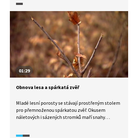
hospodářské. Tam je cíl jiný. Trvale v lese
hospodařit. Rakouský klášter Schlägl nebo
Městské lesy Volary se o to snaží pokud možno
citlivým způsobem, výběrným hospodařením
bez smrkových monokultur, které co nejvíce
respektuje přírodní procesy. Těžba jednotlivých
stromů místo holoseče vede k lesu různorodému,
různověkému a odolnému vůči počasí
a kůrovcovým kalamitám.
01:29
Obnova lesa a spárkatá zvěř
Mladé lesní porosty se stávají prostřeným stolem
pro přemnoženou spárkatou zvěř. Okusem
náletových i sázených stromků maří snahy
na přirozenou i konvenční obnovu lesa a činí ji
vysoce nákladnou. Poněkud drahým řešením jsou