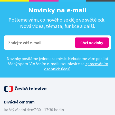
Novinky na e-mail
Pošleme vám, co nového se děje ve světě edu.
Nová videa, témata, funkce a další.
Novinky posíláme jednou za měsíc. Nebudeme vám posílat
žádný spam. Vložením e-mailu souhlasíte se
zpracováním
osobních údajů
.