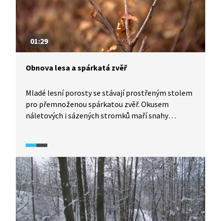
01:29
Obnova lesa a spárkatá zvěř
Mladé lesní porosty se stávají prostřeným stolem
pro přemnoženou spárkatou zvěř. Okusem
náletových i sázených stromků maří snahy
na přirozenou i konvenční obnovu lesa a činí ji
vysoce nákladnou. Poněkud drahým řešením jsou
oplocenky. Ne všechny lokality je ale možné
oplotit.