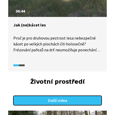
06:44
Jak (ne)kácet les
Proč je pro druhovou pestrost lesa nebezpečné
kácet po velkých plochách čili holosečně?
Frézování pařezů na drť neumožňuje ponechání
tzv. mrtvého dřeva, které je důležitým biotopem
pro mnohé organismy a zároveň zdrojem živin
pro další generaci stromů. Následné frézování
lesní půdy likviduje především bylinné patro,
včetně např. vzácných cibulovin, a otevírá cestu
Životní prostředí
invazním druhům, které vytlačují ty původní. To je
problém nejen ekologický, ale i ekonomický,
neboť vyžínání sazenic budoucích stromů např.
Další videa
z husté invazní třtiny stojí lesníky nemalé
prostředky. Naopak při kácení po menších
plochách se les umí obnovovat přirozeně, neboť