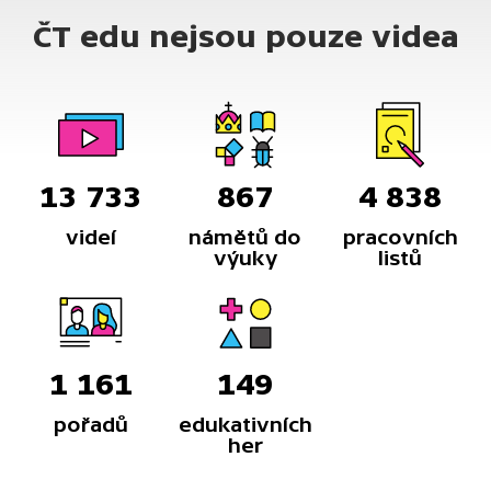
perspektivu. Ve videu se navíc dozvíme, co všechno
ČT edu nejsou pouze videa
umí pro životní prostředí zajistit oběť kůrovce:
strom.
13 733
867
4 838
videí
námětů do
pracovních
výuky
listů
1 161
149
pořadů
edukativních
her