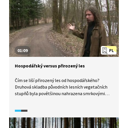
na prosvětlených místech může ze semen
ponechaných stromů vyrůst nová generace
prakticky zdarma. Pestrý les složený z původních
druhů je nakonec i odolnější vůči různým typům
kalamit.
01:09
PL
Hospodářský versus přirozený les
Čím se liší přirozený les od hospodářského?
Druhová skladba původních lesních vegetačních
stupňů byla povětšinou nahrazena smrkovými
monokulturami. Především v nižších polohách,
kde by se přirozeně vyskytovaly doubravy, bučiny
či lužní lesy, znamená tato změna ztrátu
biodiverzity a obranyschopnosti proti škůdcům,
jako je kůrovec.