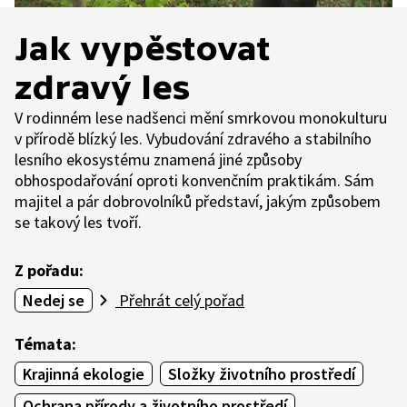
Jak vypěstovat
zdravý les
V rodinném lese nadšenci mění smrkovou monokulturu
v přírodě blízký les. Vybudování zdravého a stabilního
lesního ekosystému znamená jiné způsoby
obhospodařování oproti konvenčním praktikám. Sám
majitel a pár dobrovolníků představí, jakým způsobem
se takový les tvoří.
Z pořadu:
Nedej se
Přehrát celý pořad
Témata:
Krajinná ekologie
Složky životního prostředí
Ochrana přírody a životního prostředí