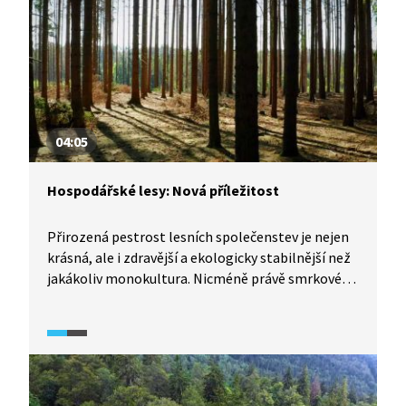
04:05
Hospodářské lesy: Nová příležitost
Přirozená pestrost lesních společenstev je nejen
krásná, ale i zdravější a ekologicky stabilnější než
jakákoliv monokultura. Nicméně právě smrkové
monokultury jsou typickým představitelem
hospodářského lesa a kvůli nízké biodiverzitě jsou
prostřenou tabulí pro periodicky se vracející
škůdce. Kůrovcová kalamita však nemusí být
pouze katastrofou, ale i příležitostí vrátit se
k udržitelnému hospodaření v lese, kde je druhová