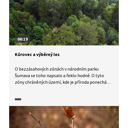
skladba dřevin pestrá, odpovídající klimatu,
stromy jsou různého stáří a pod nimi na jaře bují
bohaté bylinné patro.
06:19
Kůrovec a výběrný les
O bezzásahových zónách v národním parku
Šumava se toho napsalo a řeklo hodně. O tyto
zóny chráněných území, kde je příroda ponechána
sama sobě, se vede a vedlo mnoho sporů.
Na Šumavě a v Pošumaví jsou však i lesy
hospodářské. Tam je cíl jiný. Trvale v lese
hospodařit. Rakouský klášter Schlägl nebo
Městské lesy Volary se o to snaží pokud možno
citlivým způsobem, výběrným hospodařením