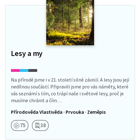
Lesy a my
Na přírodě jsme i v 21. století silně závislí. A lesy jsou její
nedílnou součástí. Připravili jsme pro vás náměty, které
vás seznámí s tím, co trápí naše i světové lesy, proč je
musíme chránit a čím…
Přírodověda Vlastivěda · Prvouka · Zeměpis
75
38