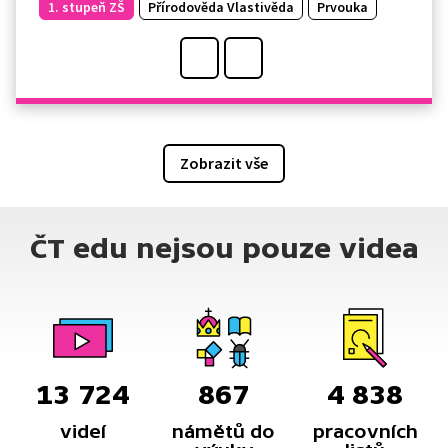
1. stupeň ZŠ
Přírodověda Vlastivěda
Prvouka
Zobrazit vše
ČT edu nejsou pouze videa
13 724
867
4 838
videí
námětů do
pracovních