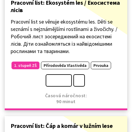
Pracovní list: Ekosystém les / Екосистема
лісів
Pracovní list se věnuje ekosystému les. Děti se
seznámí s nejznámějšími rostlinami a živočichy. /
Робочий лист зосереджений на екосистемі
лісів. Діти ознайомляться із найвідомішими
рослинами та тваринами.
1. stupeň ZŠ
Přírodověda Vlastivěda
Prvouka
Časová náročnost:
90 minut
Pracovní list: Čáp a komár v lužním lese