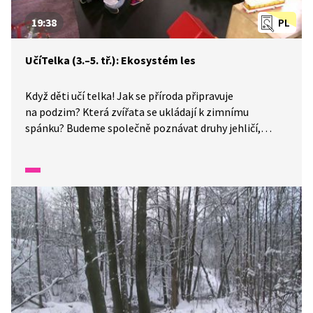
19:38
PL
UčíTelka (3.–5. tř.): Ekosystém les
Když děti učí telka! Jak se příroda připravuje
na podzim? Která zvířata se ukládají k zimnímu
spánku? Budeme společně poznávat druhy jehličí,
lesních rostlin a živočichů. Dozvíme se také, proč
školní rok začíná právě na podzim.