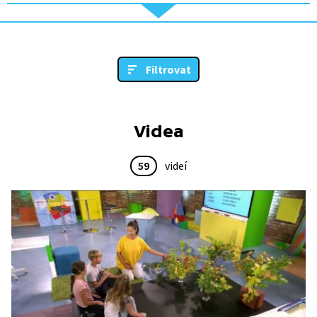
Filtrovat
Videa
59
videí