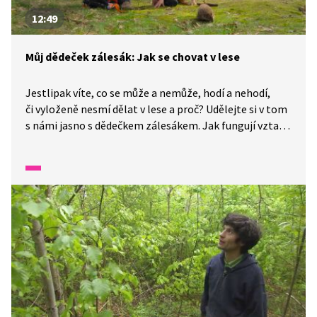
12:49
Můj dědeček zálesák: Jak se chovat v lese
Jestlipak víte, co se může a nemůže, hodí a nehodí,
či vyloženě nesmí dělat v lese a proč? Udělejte si v tom
s námi jasno s dědečkem zálesákem. Jak fungují vztahy
v přírodě, jak se vyrábí lodička z kůry... Dozvíme se také,
jak se správně chovat k rostlinám a živočichům v lese.