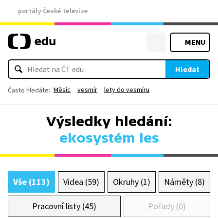
portály České televize
MENU
Hledat
Měsíc
vesmír
lety do vesmíru
Často hledáte:
Výsledky hledání:
ekosystém les
Vše (113)
Videa (59)
Okruhy (1)
Náměty (8)
Pracovní listy (45)
Pořady (0)