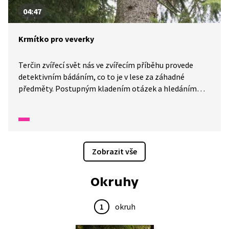
04:47
Krmítko pro veverky
Terčin zvířecí svět nás ve zvířecím příběhu provede
detektivním bádáním, co to je v lese za záhadné
předměty. Postupným kladením otázek a hledáním
důkazů zjistí, pro koho je dotyčný předmět určen.
Zobrazit vše
Okruhy
1
okruh