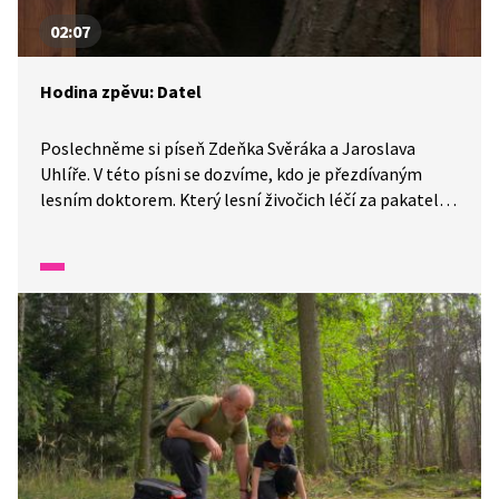
02:07
Hodina zpěvu: Datel
Poslechněme si píseň Zdeňka Svěráka a Jaroslava
Uhlíře. V této písni se dozvíme, kdo je přezdívaným
lesním doktorem. Který lesní živočich léčí za pakatel?
Říká se o něm, že choroby veškeré okamžitě sežere!
A vůbec to není daleko od pravdy.