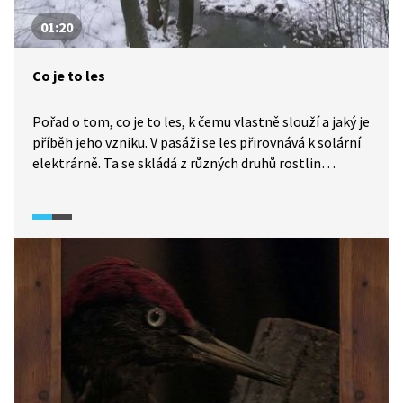
01:20
Co je to les
Pořad o tom, co je to les, k čemu vlastně slouží a jaký je
příběh jeho vzniku. V pasáži se les přirovnává k solární
elektrárně. Ta se skládá z různých druhů rostlin
tvořících komplexně fungující celek – lesní ekosystém.