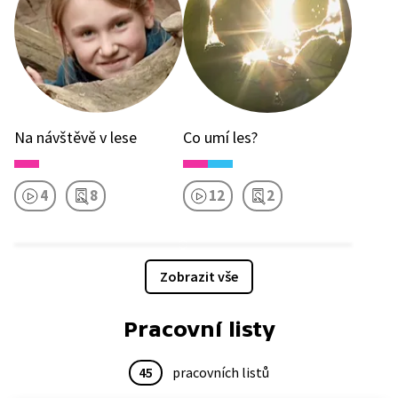
Na návštěvě v lese
Co umí les?
4
8
12
2
Zobrazit vše
Pracovní listy
45
pracovních listů