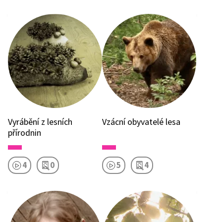
Vyrábění z lesních
Vzácní obyvatelé lesa
přírodnin
4
0
5
4