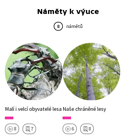
Náměty k výuce
8
námětů
Malí i velcí obyvatelé lesa
Naše chráněné lesy
8
7
6
8