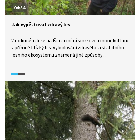
04:54
Jak vypěstovat zdravý les
V rodinném lese nadšenci mění smrkovou monokulturu
v přírodě blízký les. Vybudování zdravého a stabilního
lesního ekosystému znamená jiné způsoby
obhospodařování oproti konvenčním praktikám. Sám
majitel a pár dobrovolníků představí, jakým způsobem
se takový les tvoří.