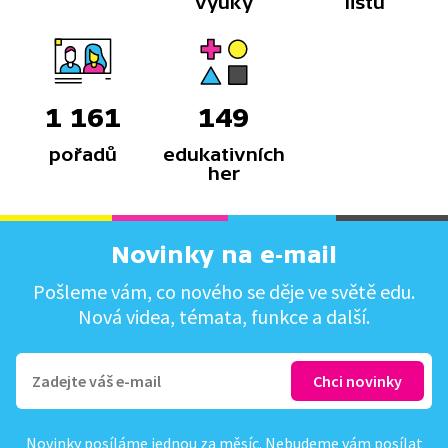
výuky
listů
1 161
149
pořadů
edukativních
her
Novinky na e-mail
Pošleme vám, co nového se děje ve světě edu.
Nová videa, témata, funkce a další.
Novinky posíláme jednou za měsíc. Nebudeme vám posílat