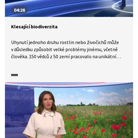
04:26
Klesající biodiverzita
Uhynutí jednoho druhu rostlin nebo živočichů může
v důsledku způsobit velké problémy jinému, včetně
člověka. 150 vědců z 50 zemí pracovalo na unikátní
zprávě o biodiverzitě, která se zaměřuje i na lokální
problémy a lokální priority. Hlavní výsledek? Druhů
celosvětově ubývá. A hlavní důsledek?