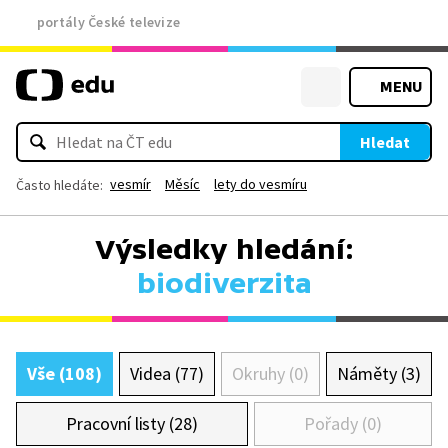
portály České televize
MENU
Hledat
vesmír
Měsíc
lety do vesmíru
Často hledáte:
Výsledky hledání:
biodiverzita
Vše (108)
Videa (77)
Okruhy (0)
Náměty (3)
Pracovní listy (28)
Pořady (0)