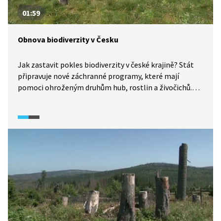
01:59
Obnova biodiverzity v Česku
Jak zastavit pokles biodiverzity v české krajině? Stát
připravuje nové záchranné programy, které mají
pomoci ohroženým druhům hub, rostlin a živočichů.
Úbytek biodiverzity je povětšinou způsobený tím, že je
krajina buď příliš intenzivně obhospodařovaná, nebo je
naopak ponechána ladem tam, kde byla dříve citlivě
kultivována.