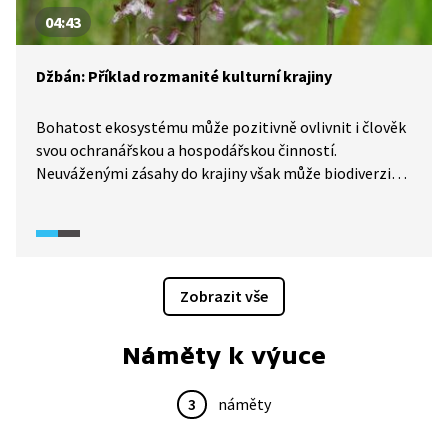
04:43
Džbán: Příklad rozmanité kulturní krajiny
Bohatost ekosystému může pozitivně ovlivnit i člověk
svou ochranářskou a hospodářskou činností.
Neuváženými zásahy do krajiny však může biodiverzitu
naopak snížit. To vše uvidíme na opukové plošině
Džbán, která se táhle od Kladna až k Žatci.
Zobrazit vše
Náměty k výuce
3
náměty