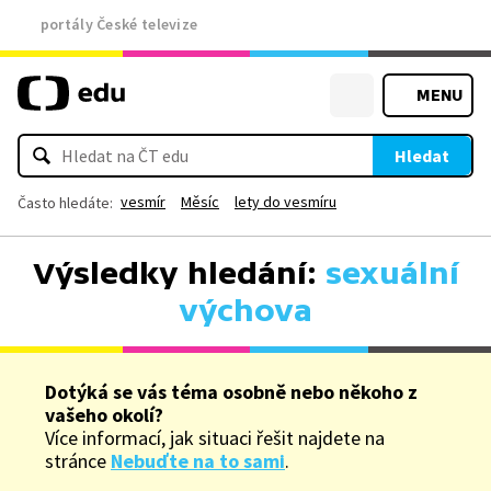
portály České televize
MENU
Hledat
vesmír
Měsíc
lety do vesmíru
Často hledáte:
Výsledky hledání:
sexuální
výchova
Dotýká se vás téma osobně nebo někoho z
vašeho okolí?
Více informací, jak situaci řešit najdete na
stránce
Nebuďte na to sami
.