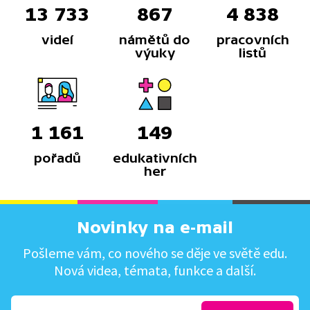
13 733
867
4 838
videí
námětů do
pracovních
výuky
listů
1 161
149
pořadů
edukativních
her
Novinky na e-mail
Pošleme vám, co nového se děje ve světě edu.
Nová videa, témata, funkce a další.