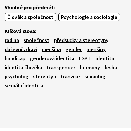
Vhodné pro předmět:
Člověk a společnost
Psychologie a sociologie
Klíčová slova:
rodina
společnost
předsudky a stereotypy
duševní zdraví
menšina
gender
menšiny
handicap
genderová identita
LGBT
identita
identita člověka
transgender
hormony
lesba
psycholog
stereotyp
tranzice
sexuolog
sexuální identita