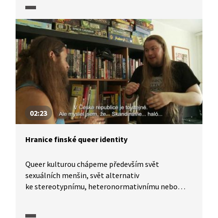
na trans operaci? A stačilo to i k legislativní
změně pohlaví? Video dál například prozradí,
z čeho se anatomicky vytváří nové pohlaví.
02:23
Hranice finské queer identity
Queer kulturou chápeme především svět
sexuálních menšin, svět alternativ
ke stereotypnímu, heteronormativnímu nebo
chcete-li tradičnímu pojetí vztahů mezi lidmi.
Pojďme tedy nahlédnout do prostoru queer