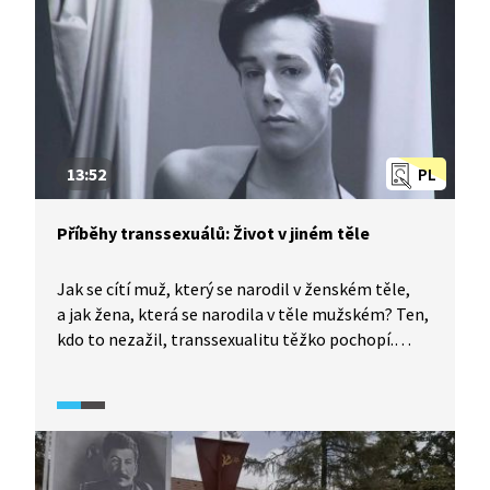
13:52
PL
Příběhy transsexuálů: Život v jiném těle
Jak se cítí muž, který se narodil v ženském těle,
a jak žena, která se narodila v těle mužském? Ten,
kdo to nezažil, transsexualitu těžko pochopí.
Změna pohlaví je velmi závažným životním
rozhodnutím. Transsexuální lidé jsou často
společností nepochopeni a nepřijati z důvodu své
jinakosti. Denny, Tereza i Kristián vyprávějí svůj
příběh.