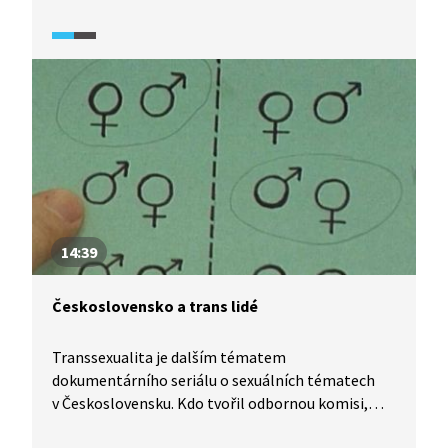
rozhodnutím. Transsexuální lidé jsou často
společností nepochopeni a nepřijati z důvodu své
jinakosti. Denny, Tereza i Kristián vyprávějí svůj
příběh.
14:39
Československo a trans lidé
Transsexualita je dalším tématem
dokumentárního seriálu o sexuálních tématech
v Československu. Kdo tvořil odbornou komisi,
která rozhodovala o splnění kritérií a nároku