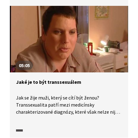
identity ve Finsku. Jak chápe queer kulturu stand
up komik Juuso Kekkonen? Je nucená sterilizace
translidí při změně pohlaví porušováním
mezinárodních lidských práv? (Video v cizím jazyce
a s českými titulky.)
05:05
Jaké je to být transsexuálem
Jak se žije muži, který se cítí být ženou?
Transsexualita patří mezi medicínsky
charakterizované diagnózy, které však nelze nijak
měřit nebo zjistit jinak než vlastním uvědoměním
samotného jedince. Přijetí této skutečnosti musí
přijít jednak z jeho strany, jednak z okolí.