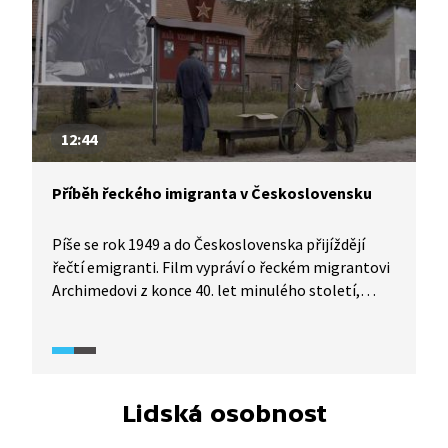
12:44
Příběh řeckého imigranta v Československu
Píše se rok 1949 a do Československa přijíždějí
řečtí emigranti. Film vypráví o řeckém migrantovi
Archimedovi z konce 40. let minulého století,
který přijel do Československa, aby uprchl
před občanskou válkou v Řecku a našel zde svůj
nový domov. Děj je vyprávěn očima dnes již
dospělého chlapce Arise, synovce Archimeda,
který za války osiřel a vzpomíná, jak se útěkem
Lidská osobnost
z Řecka do tehdejšího Československa jeho strýci