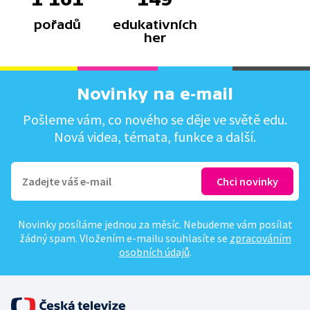
pořadů
edukativních
her
Novinky na e-mail
Pošleme vám, co nového se děje ve světě edu.
Nová videa, témata, funkce a další.
Novinky posíláme jednou za měsíc. Nebudeme vám posílat
žádný spam. Vložením e-mailu souhlasíte se
zpracováním
osobních údajů
.