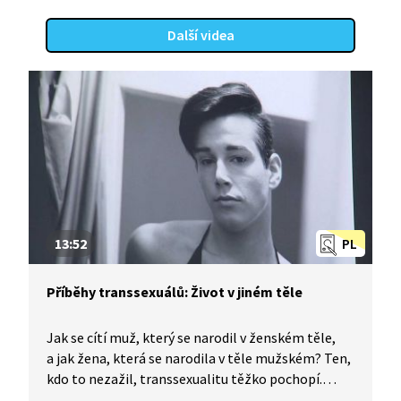
změnil život. Archimeda ztvárnil Ondřej Vetchý,
souseda Nováka Miroslav Donutil.
Další videa
13:52
PL
Příběhy transsexuálů: Život v jiném těle
Jak se cítí muž, který se narodil v ženském těle,
a jak žena, která se narodila v těle mužském? Ten,
kdo to nezažil, transsexualitu těžko pochopí.
Změna pohlaví je velmi závažným životním