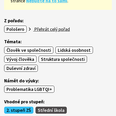
stránce
Nebuďte na to sami
.
Z pořadu:
Pološero
Přehrát celý pořad
Témata:
Člověk ve společnosti
Lidská osobnost
Vývoj člověka
Struktura společnosti
Duševní zdraví
Námět do výuky:
Problematika LGBTQI+
Vhodné pro stupeň:
2. stupeň ZŠ
Střední škola