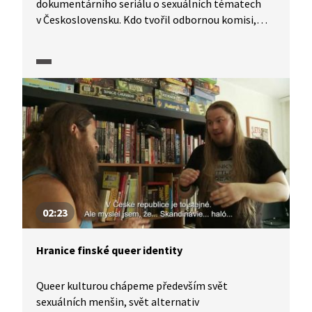
dokumentárního seriálu o sexuálních tématech
v Československu. Kdo tvořil odbornou komisi,
která rozhodovala o splnění kritérií a nároku
na trans operaci? A stačilo to i k legislativní
změně pohlaví? Video dál například prozradí,
z čeho se anatomicky vytváří nové pohlaví.
02:23
Hranice finské queer identity
Queer kulturou chápeme především svět
sexuálních menšin, svět alternativ