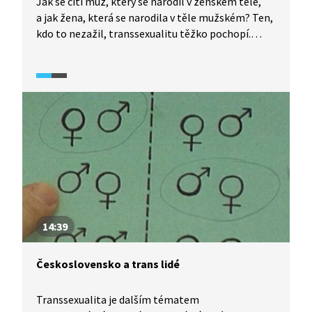
Jak se cítí muž, který se narodil v ženském těle,
a jak žena, která se narodila v těle mužském? Ten,
kdo to nezažil, transsexualitu těžko pochopí.
Změna pohlaví je velmi závažným životním
rozhodnutím. Transsexuální lidé jsou často
společností nepochopeni a nepřijati z důvodu své
jinakosti. Denny, Tereza i Kristián vyprávějí svůj
příběh.
14:39
Československo a trans lidé
Transsexualita je dalším tématem