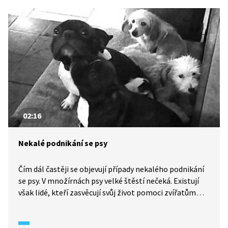
02:16
Nekalé podnikání se psy
Čím dál častěji se objevují případy nekalého podnikání
se psy. V množírnách psy velké štěstí nečeká. Existují
však lidé, kteří zasvěcují svůj život pomoci zvířatům
v nouzi. Ukázka, jak vypadají a fungují množírny psů.