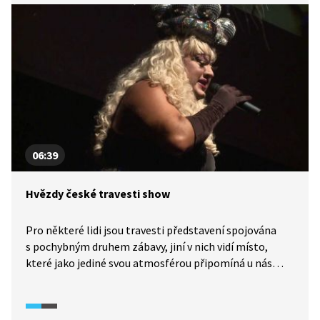
06:39
Hvězdy české travesti show
Pro některé lidi jsou travesti představení spojována
s pochybným druhem zábavy, jiní v nich vidí místo,
které jako jediné svou atmosférou připomíná u nás
téměř vymřelou atmosféru kabaretů. Hvězdy české
travesti show nám poodhalí nejen zákulisí svého
řemesla, ale provedou nás i jeho historií a v neposlední