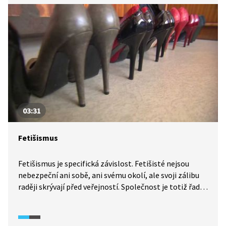
A lze vůbec žít s HIV pozitivním partnerem a nenakazit
se? Na tuto otázku zase odpovídá HIV pozitivní Radek
se svou manželkou.
03:31
Fetišismus
Fetišismus je specifická závislost. Fetišisté nejsou
nebezpeční ani sobě, ani svému okolí, ale svoji zálibu
raději skrývají před veřejností. Společnost je totiž řadí
mezi devianty. Zvláštní zálibu má i Lukáš. Místo
manželky má doma skříň plnou bot na podpatku.