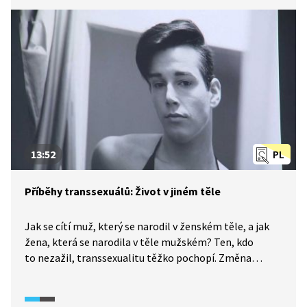
13:52
PL
Příběhy transsexuálů: Život v jiném těle
Jak se cítí muž, který se narodil v ženském těle, a jak
žena, která se narodila v těle mužském? Ten, kdo
to nezažil, transsexualitu těžko pochopí. Změna
pohlaví je velmi závažným životním rozhodnutím.
Transsexuální lidé jsou často společností nepochopeni
a nepřijati z důvodu své jinakosti. Denny, Tereza