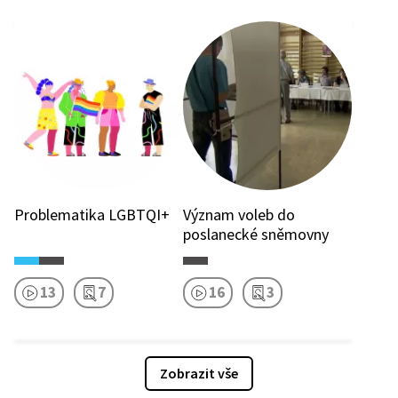
Problematika LGBTQI+
Význam voleb do
poslanecké sněmovny
13
7
16
3
Zobrazit vše