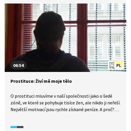
i Kristián vyprávějí svůj příběh.
06:54
PL
Prostituce: Živí mě moje tělo
O prostituci mluvíme v naší společnosti jako o šedé
zóně, ve které se pohybuje tisíce žen, ale nikdo ji neřeší.
Největší motivací jsou rychle získané peníze. A proč?
Jsem matka samoživitelka, nemám peníze na uživení
dětí, na nájem, mám dluhy, jsem v exekuci, třu bídu
s nouzí. Mnohé z žen tvrdí, že poskytování sexuálních