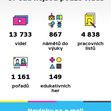
13 733
867
4 838
videí
námětů do
pracovních
výuky
listů
1 161
149
pořadů
edukativních
her
Novinky na e-mail