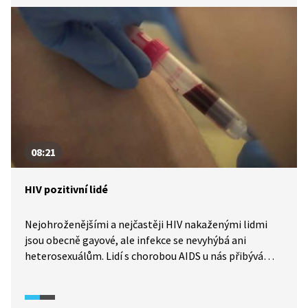
služeb je jejich strategie pro přežití.
08:21
HIV pozitivní lidé
Nejohroženějšími a nejčastěji HIV nakaženými lidmi
jsou obecně gayové, ale infekce se nevyhýbá ani
heterosexuálům. Lidí s chorobou AIDS u nás přibývá
a jde o cejch i o smrtelnou nemoc. Lidé nakažení HIV
jsou společností vnímáni jako ti, co si za svoje
onemocnění mohou sami. Své o tom ví Jana i Petr.