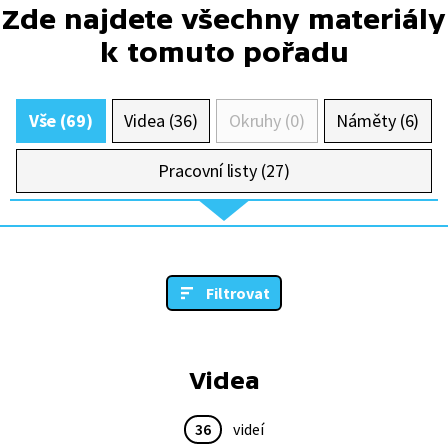
Zde najdete všechny materiály
k tomuto pořadu
Vše (69)
Videa (36)
Okruhy (0)
Náměty (6)
Pracovní listy (27)
Filtrovat
Videa
36
videí