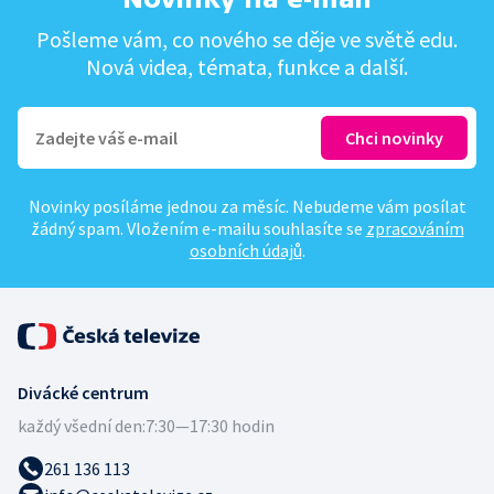
Pošleme vám, co nového se děje ve světě edu.
Nová videa, témata, funkce a další.
Novinky posíláme jednou za měsíc. Nebudeme vám posílat
žádný spam. Vložením e-mailu souhlasíte se
zpracováním
osobních údajů
.