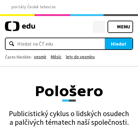
portály České televize
MENU
Hledat
vesmír
Měsíc
lety do vesmíru
Často hledáte:
Pološero
Publicistický cyklus o lidských osudech
a palčivých tématech naší společnosti.