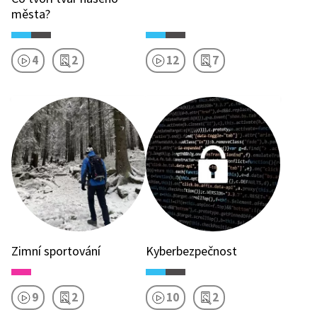
města?
4
2
12
7
Zimní sportování
Kyberbezpečnost
9
2
10
2