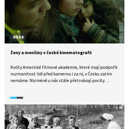
04:54
Ženy a menšiny v české kinematografii
Kvóty Americké filmové akademie, které mají podpořit
rozmanitost lidí před kamerou i za ní, v Česku zatím
nemáme. Nicméně u nás stále přetrvávají pocity
a předsudky, že žena nemůže určité profese vykonávat
nebo že film, který režírovala žena, je určený primárně
ženám. V českých filmech také nebývají příliš
zastoupené etnické menšiny, například Romové jsou
ve filmech zobrazovaní jen zřídka. Jaké názory
na to mají lidé z branže?