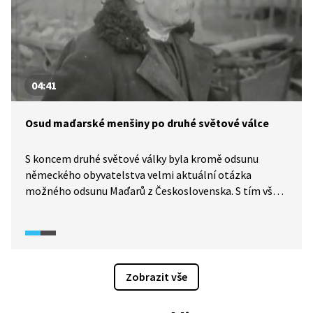
04:41
Osud maďarské menšiny po druhé světové válce
S koncem druhé světové války byla kromě odsunu
německého obyvatelstva velmi aktuální otázka
možného odsunu Maďarů z Československa. S tím však
vítězní spojenci nesouhlasili. Československá vláda
nakonec uskutečnila výměnu asi 70 tisíc slovenských
Maďarů za přibližně stejný počet Slováků žijících
v Maďarsku. Zbylých půl milionu Maďarů se mělo
následně tzv. reslovakizovat.
Zobrazit vše