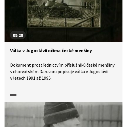
09:20
Válka v Jugoslávii očima české menšiny
Dokument prostřednictvím příslušníků české menšiny
v chorvatském Daruvaru popisuje válku v Jugoslávii
v letech 1991 až 1995.