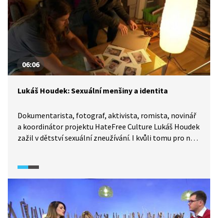
06:06
Lukáš Houdek: Sexuální menšiny a identita
Dokumentarista, fotograf, aktivista, romista, novinář
a koordinátor projektu HateFree Culture Lukáš Houdek
zažil v dětství sexuální zneužívání. I kvůli tomu pro něj
nebylo jednoduché přihlásit se ke své sexuální
orientaci. Přiznává i sebevražedné myšlenky.
Prostřednictvím své umělecké tvorby i přímé pomoci
se vyrovnává se svou traumatickou událostí z dětství
a přibližuje veřejnosti problematiku sexuálních i jiných
menšin a téma identity ve společnosti (např.
na tématu indických hidžer či afrických albínů).