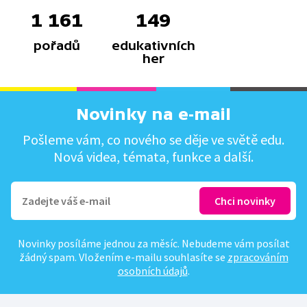
1 161
149
pořadů
edukativních
her
Novinky na e-mail
Pošleme vám, co nového se děje ve světě edu.
Nová videa, témata, funkce a další.
Novinky posíláme jednou za měsíc. Nebudeme vám posílat
žádný spam. Vložením e-mailu souhlasíte se
zpracováním
osobních údajů
.