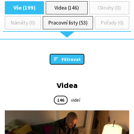
Vše (199)
Videa (146)
Okruhy (0)
Náměty (0)
Pracovní listy (53)
Pořady (0)
Filtrovat
Videa
146
videí