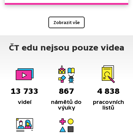
Zobrazit vše
ČT edu nejsou pouze videa
13 733
867
4 838
videí
námětů do
pracovních
výuky
listů