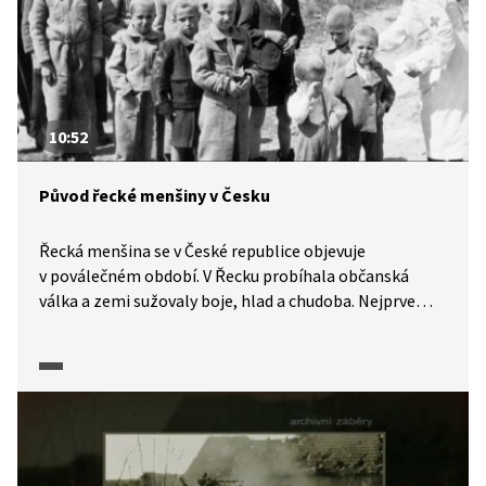
10:52
Původ řecké menšiny v Česku
Řecká menšina se v České republice objevuje
v poválečném období. V Řecku probíhala občanská
válka a zemi sužovaly boje, hlad a chudoba. Nejprve
byly v roce 1948 zorganizovány odjezdy řeckých dětí
z vlasti do několika lidově demokratických republik,
po skončení občanské války pak přibyli emigranti
i z řad dospělých. Něco více o historickém pozadí a o
přijetí dětí v Československu se dozvíme v následujícím
videu.