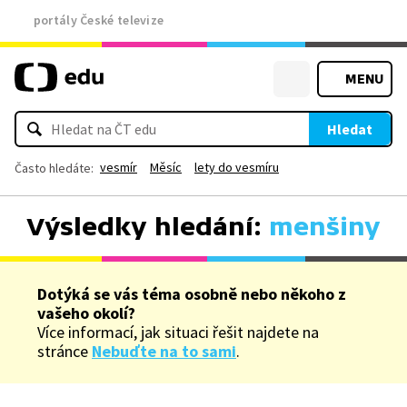
portály České televize
MENU
Hledat
vesmír
Měsíc
lety do vesmíru
Často hledáte:
Výsledky hledání:
menšiny
Dotýká se vás téma osobně nebo někoho z
vašeho okolí?
Více informací, jak situaci řešit najdete na
stránce
Nebuďte na to sami
.