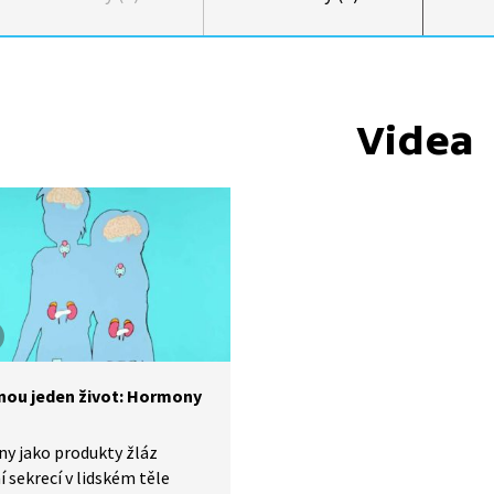
Videa
dnou jeden život: Hormony
y jako produkty žláz
ní sekrecí v lidském těle