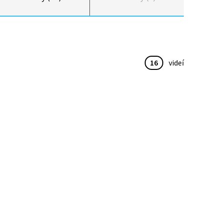
16
videí