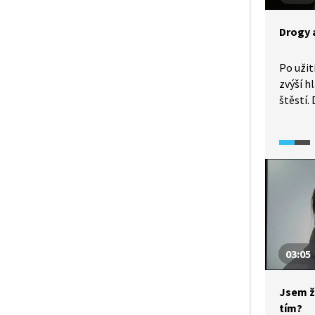
Drogy
Po užit
zvýší 
štěstí.
mozku b
libost 
či trpě
odměny
které s
vyhodno
dokume
na drog
03:05
Jsem ž
tím?