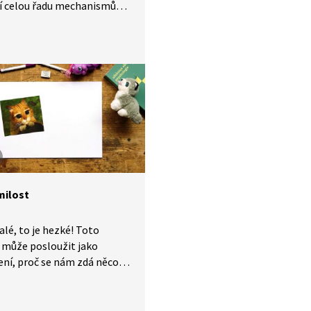
jí celou řadu mechanismů
hou být nahrazeny jinou
 Jaké různé typy hormonů
máme a co podporují? Které
sou potřeba pro tvorbu
vání hormonů v těle? A jak
 štítná žláza? Odpovědi
hny tyto otázky najdete
o díle známého
uzského animovaného
ilost
alé, to je hezké! Toto
 může posloužit jako
ení, proč se nám zdá něco
ilé. Jenže proč máme
huť roztomilé objekty až
at či - jak se říká - samou