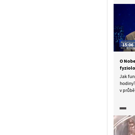
láskou 
roztom
napříkl
vývoj.
15:06
O Nobe
fyziolo
Jak fun
hodiny
v průbě
vyplavuj
vyzrát 
melato
oceněn
za fyzi
Helena 