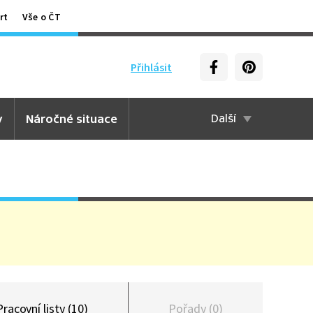
rt
Vše o ČT
Přihlásit
y
Náročné situace
Další
Pracovní listy (10)
Pořady (0)