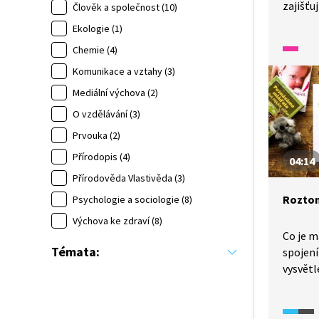
zajišťu
Člověk a společnost (10)
a nemo
Ekologie (1)
látkou.
Chemie (4)
v těle 
látky j
Komunikace a vztahy (3)
a fungo
Mediální výchova (2)
pracuje
O vzdělávání (3)
na všec
Prvouka (2)
v tomt
franco
Přírodopis (4)
04:14
seriálu.
Přírodověda Vlastivěda (3)
Roztom
Psychologie a sociologie (8)
Výchova ke zdraví (8)
Co je m
Témata:
spojení
vysvětl
roztom
někdy c
rozmačk