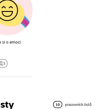
 si o emoci:
3
isty
10
pracovních listů