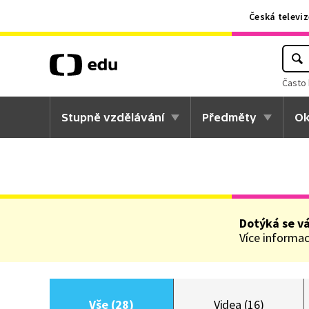
Česká televiz
Často 
Stupně vzdělávání
Předměty
Ok
Dotýká se v
Více informací
Vše (28)
Videa (16)