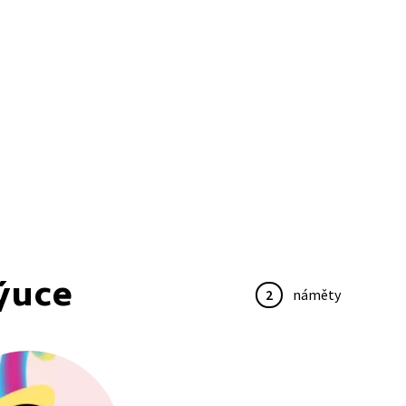
ýuce
2
náměty