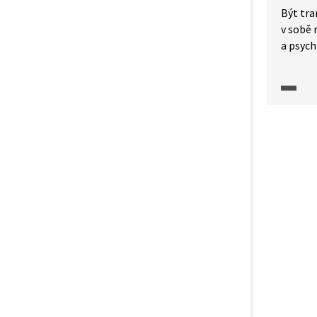
Být tra
v sobě 
a psych
Ze sil
však ve
krokem
mluvit.
dlouhý 
člověk 
dobře v