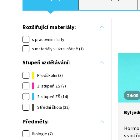
Rozšiřující materiály:
s pracovními listy
s materiály v ukrajinštině (1)
Stupeň vzdělávání:
Předškolní (3)
1. stupeň ZŠ (7)
24:00
2. stupeň ZŠ (14)
Střední škola (22)
Byl je
Předměty:
Hormon
Biologie (7)
s vnitř