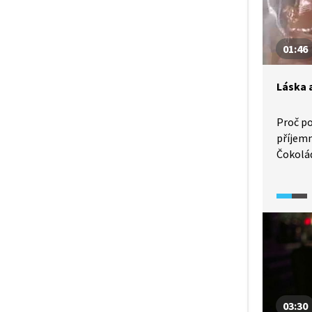
01:46
Láska 
Proč po
příjemn
Čokolá
zajímav
chemii 
který a
tělo. T
činnost
naši ná
způsobe
čokolád
teplota
03:30