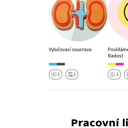
Vylučovací soustava
Povídáme
Radost
2
2
2
Pracovní l