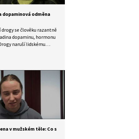
 a dopaminová odměna
í drogy se člověku razantně
hladina dopaminu, hormonu
 Drogy naruší lidskému
ěžné způsoby, jak získává
(například vynaložením úsilí
livostí). Tento umělý pocit
 je samozřejmě rizikem,
i ale mozek neumí
tit. Video je součástí
ntárního cyklu Česko
ách (2024).
ena v mužském těle: Co s