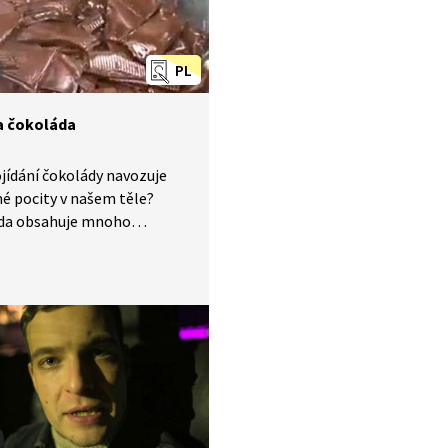
PL
a čokoláda
jídání čokolády navozuje
é pocity v našem těle?
da obsahuje mnoho
ých látek, které ovlivňují
našeho těla. Fenyletylamin,
le i dokáže produkovat naše
eobromin, ovlivňující srdeční
, tryptofan, který ovlivňuje
ladu. Příjemný pocit je také
n tím, že teplota tání
y je trochu nižší než
 lidského těla.