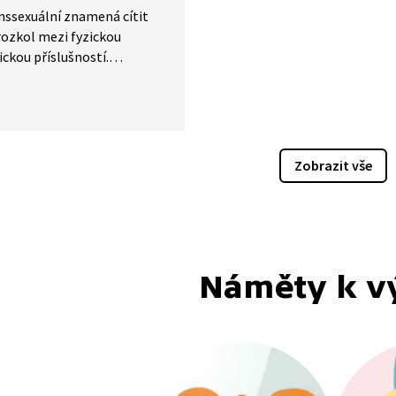
nssexuální znamená cítit
rozkol mezi fyzickou
ickou příslušností.
ného psychického traumatu
de cesta ven a prvním
 je o svém problému
 Následný proces je sice
a náročný, ale ve výsledku se
Zobrazit vše
může konečně opravdu cítit
e vlastním těle.
Náměty k v