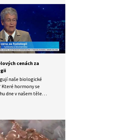
sníst? Do pociťování
ilosti promlouvají
ad hormony či evoluční
lových cenách za
gii
gují naše biologické
? Které hormony se
hu dne v našem těle
í a jak nás ovlivňují? Jak
na jet lag, aneb, co dokáže
nin? O výzkumech
ých Nobelovou cenou
ologii hovoří profesorka
Illnerová.