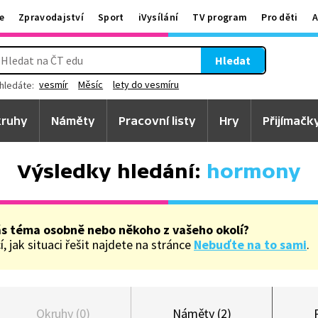
e
Zpravodajství
Sport
iVysílání
TV program
Pro děti
A
Hledat
vesmír
Měsíc
lety do vesmíru
hledáte:
ruhy
Náměty
Pracovní listy
Hry
Přijímačk
Výsledky hledání:
hormony
ás téma osobně nebo někoho z vašeho okolí?
, jak situaci řešit najdete na stránce
Nebuďte na to sami
.
Okruhy (0)
Náměty (2)