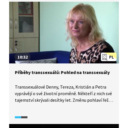
s biologickou babičkou sester Báry a Gábinky
a dokonce i s Katčinou biologickou matkou
závislou na drogách, které podali pomocnou ruku,
když neměla žádné bydlení ani práci.
10:32
PL
Příběhy transsexuálů: Pohled na transsexuály
Transsexuálové Denny, Tereza, Kristián a Petra
vyprávějí o své životní proměně. Někteří z nich své
tajemství skrývali desítky let. Změnu pohlaví řeší
hormonální léčbou a chirurgicky. Celková přeměna
trvá několik let, je časově náročná a fyzicky
zatěžující. Jak moc pro ně byla tranzice náročná
a jak se ke změně postavila jejich rodina, přátelé