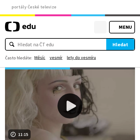
portály České televize
MENU
Hledat
Měsíc
vesmír
lety do vesmíru
Často hledáte:
11:15