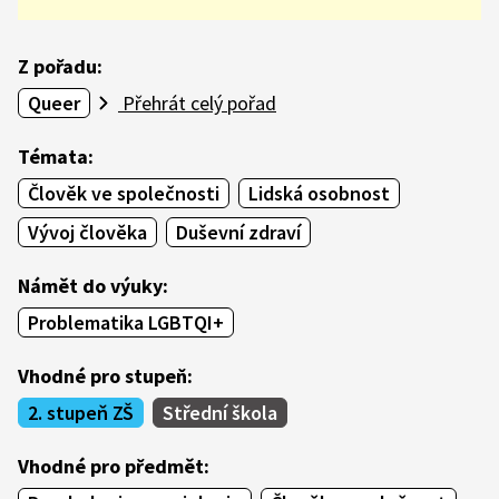
Z pořadu:
Queer
Přehrát celý pořad
Témata:
Člověk ve společnosti
Lidská osobnost
Vývoj člověka
Duševní zdraví
Námět do výuky:
Problematika LGBTQI+
Vhodné pro stupeň:
2. stupeň ZŠ
Střední škola
Vhodné pro předmět: