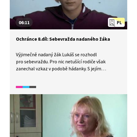
06:11
PL
Ochránce 8.díl: Sebevražda nadaného žáka
Výjimečně nadaný žák Lukáš se rozhodl
pro sebevraždu. Pro nic netušící rodiče však
zanechal vzkaz v podobě hádanky. S jejím
vyluštěním jim pomáhá školský ombudsman
Pelán. Ten objeví Lukášovu oblibu v lezení
na komíny a pořizování videonahrávek, zároveň
upozorní také na Lukášovu beznaděj a strach
ze života plného nepochopení. Ukázku lze použít
v hodinách Občanské výchovy pro diskuzi na téma
nadání a talentu. Přidružené materiály pro učitele,
vedení škol a pro rodiče jsou zaměřeny na téma
nadaných, mimořádně nadaných a talentovaných