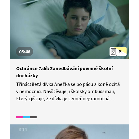
05:46
PL
Ochránce 7.díl: Zanedbávání povinné školní
docházky
Třináctiletá dívka Anežka se po pádu z koně ocitá
v nemocnici. Navštěvuje ji školský ombudsman,
který zjišťuje, že dívka je téměř negramotná.
Místo školy totiž pracuje u svého otce na farmě.
Anežčin otec se ale necítí býti vinen. O povinnou
školní docházku své dcery na běžné základní škole
nestojí. Učí ji sám "životu".