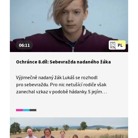
06:11
PL
Ochránce 8.díl: Sebevražda nadaného žáka
Výjimečně nadaný žák Lukáš se rozhodl
pro sebevraždu. Pro nic netušící rodiče však
zanechal vzkaz v podobě hádanky. S jejím
vyluštěním jim pomáhá školský ombudsman
Pelán. Ten objeví Lukášovu oblibu v lezení
na komíny a pořizování videonahrávek, zároveň
upozorní také na Lukášovu beznaděj a strach
ze života plného nepochopení. Ukázku lze použít
v hodinách Občanské výchovy pro diskuzi na téma