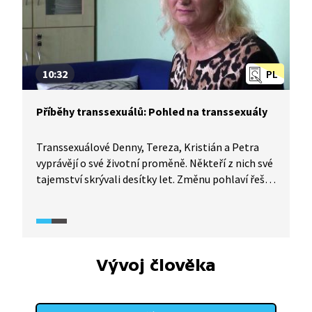
10:32
PL
Příběhy transsexuálů: Pohled na transsexuály
Transsexuálové Denny, Tereza, Kristián a Petra
vyprávějí o své životní proměně. Někteří z nich své
tajemství skrývali desítky let. Změnu pohlaví řeší
hormonální léčbou a chirurgicky. Celková přeměna
trvá několik let, je časově náročná a fyzicky
zatěžující. Jak moc pro ně byla tranzice náročná
a jak se ke změně postavila jejich rodina, přátelé
a okolí?
Vývoj člověka