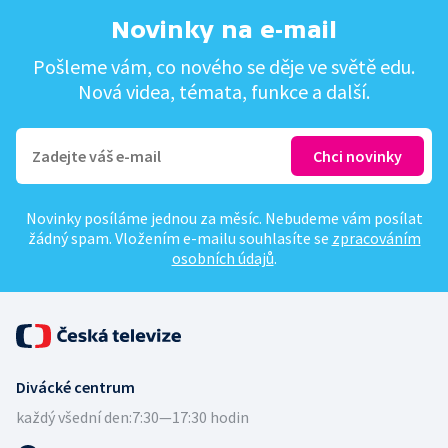
Novinky na e-mail
Pošleme vám, co nového se děje ve světě edu.
Nová videa, témata, funkce a další.
Novinky posíláme jednou za měsíc. Nebudeme vám posílat
žádný spam. Vložením e-mailu souhlasíte se
zpracováním
osobních údajů
.