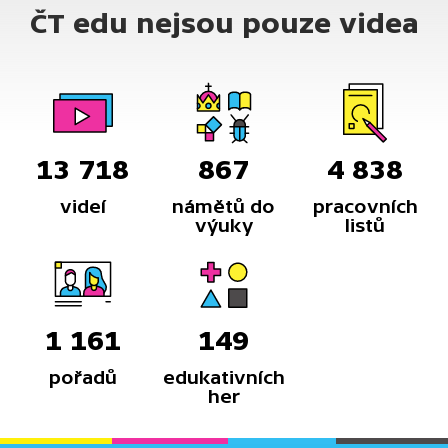
ČT edu nejsou pouze videa
traumatickou zkušenost, která výrazně ovlivnila
její následující životní období.
13 718
867
4 838
videí
námětů do
pracovních
výuky
listů
1 161
149
pořadů
edukativních
her