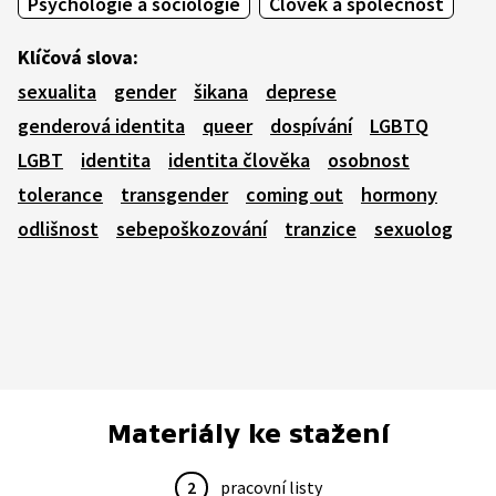
Psychologie a sociologie
Člověk a společnost
Klíčová slova:
sexualita
gender
šikana
deprese
genderová identita
queer
dospívání
LGBTQ
LGBT
identita
identita člověka
osobnost
tolerance
transgender
coming out
hormony
odlišnost
sebepoškozování
tranzice
sexuolog
Materiály ke stažení
2
pracovní listy