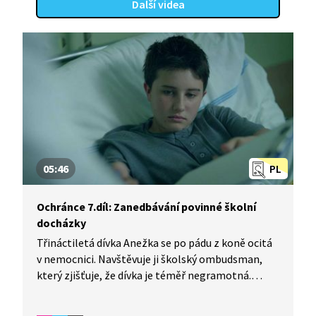
Další videa
05:46
PL
Ochránce 7.díl: Zanedbávání povinné školní
docházky
Třináctiletá dívka Anežka se po pádu z koně ocitá
v nemocnici. Navštěvuje ji školský ombudsman,
který zjišťuje, že dívka je téměř negramotná.
Místo školy totiž pracuje u svého otce na farmě.
Anežčin otec se ale necítí býti vinen. O povinnou