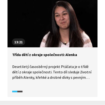
a okolí?
13:21
Třída dětí z okraje společnosti: Alenka
Desetiletý časosběrný projekt Ptáčata je o třídě
dětí z okraje společnosti. Tento díl sleduje životní
příběh Alenky, křehké a drobné dívky s pevným
rodinným zázemím. Patřila mezi nejnadanější
kameramany, její videa zaujala diváky svojí
spontánností a živelností. A jak se jí daří dnes?
Dostála svému snu a stala se z ní kadeřnice?
Na prahu dospělosti Alenka bohužel zažila velmi