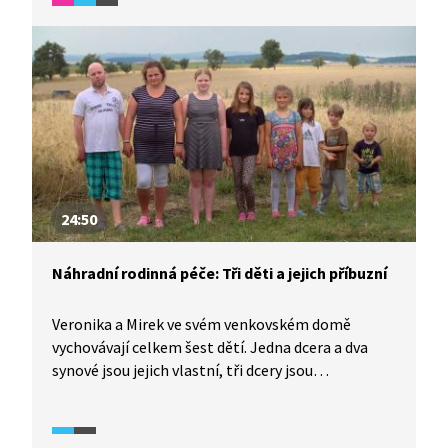
školní docházku své dcery na běžné základní škole
nestojí. Učí ji sám "životu".
24:50
Náhradní rodinná péče: Tři děti a jejich příbuzní
Veronika a Mirek ve svém venkovském domě
vychovávají celkem šest dětí. Jedna dcera a dva
synové jsou jejich vlastní, tři dcery jsou
v pěstounské péči. Každé z přijatých i vlastních
dětí je individualita, kterou rodiče milují
a respektují. Rodina je v kontaktu také