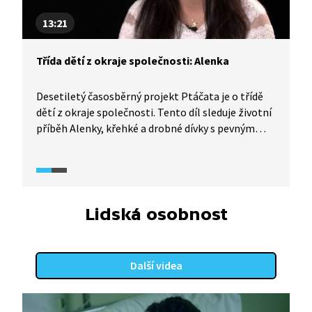
13:21
Třída dětí z okraje společnosti: Alenka
Desetiletý časosběrný projekt Ptáčata je o třídě
dětí z okraje společnosti. Tento díl sleduje životní
příběh Alenky, křehké a drobné dívky s pevným
rodinným zázemím. Patřila mezi nejnadanější
kameramany, její videa zaujala diváky svojí
spontánností a živelností. A jak se jí daří dnes?
Dostála svému snu a stala se z ní kadeřnice?
Na prahu dospělosti Alenka bohužel zažila velmi
Lidská osobnost
traumatickou zkušenost, která výrazně ovlivnila
její následující životní období.
Další videa