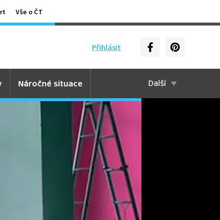
rt
Vše o ČT
Přihlásit
y
Náročné situace
Další