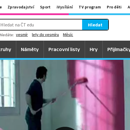
e
Zpravodajství
Sport
iVysílání
TV program
Pro děti
A
Hledat
vesmír
lety do vesmíru
Měsíc
hledáte:
ruhy
Náměty
Pracovní listy
Hry
Přijímačk