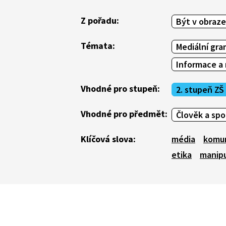
Z pořadu:
Být v obraze
Témata:
Mediální gr
Informace a
Vhodné pro stupeň:
2. stupeň ZŠ
Vhodné pro předmět:
Člověk a sp
Klíčová slova:
média
komu
etika
manip