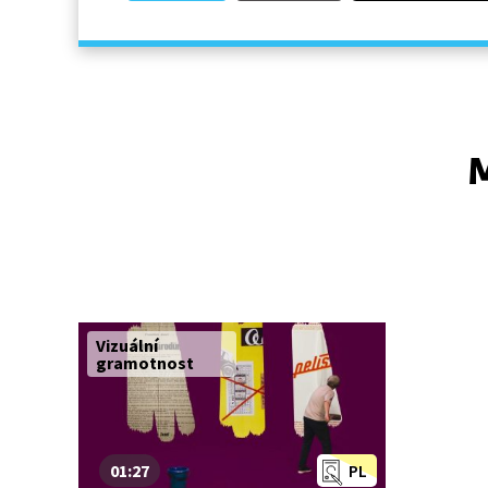
M
Vizuální
gramotnost
01:27
PL