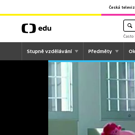
Česká televiz
Často 
Stupně vzdělávání
Předměty
Ok