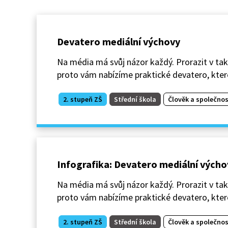
Devatero mediální výchovy
Na média má svůj názor každý. Prorazit v ta
proto vám nabízíme praktické devatero, které
2. stupeň ZŠ
Střední škola
Člověk a společnos
Infografika: Devatero mediální výcho
Na média má svůj názor každý. Prorazit v ta
proto vám nabízíme praktické devatero, které
2. stupeň ZŠ
Střední škola
Člověk a společnos