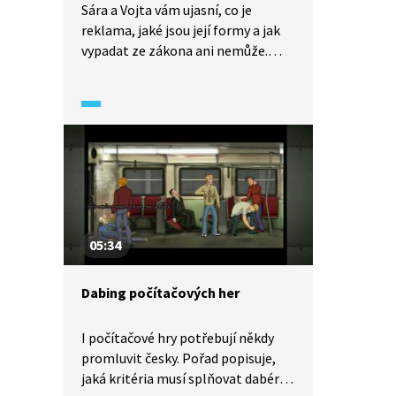
Sára a Vojta vám ujasní, co je
reklama, jaké jsou její formy a jak
vypadat ze zákona ani nemůže.
Sourozenci se pak vrhají do vlastní
reklamní tvorby – propagace
Bivojových masérských služeb.
Rozum do hrsti a nezapomenout,
že reklama je jen nástroj, který
může propagovat férově i klamavě,
přínosné produkty i úplné
hlouposti.
05:34
Dabing počítačových her
I počítačové hry potřebují někdy
promluvit česky. Pořad popisuje,
jaká kritéria musí splňovat dabér