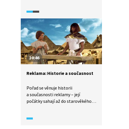
počítačové hry.
10:46
Reklama: Historie a současnost
Pořad se věnuje historii
a současnosti reklamy – její
počátky sahají až do starověkého
Egypta, kdy se týkala otroctví.
Vysvětluje, jak dnes vzniká televizní
reklama a reklama na internetu.