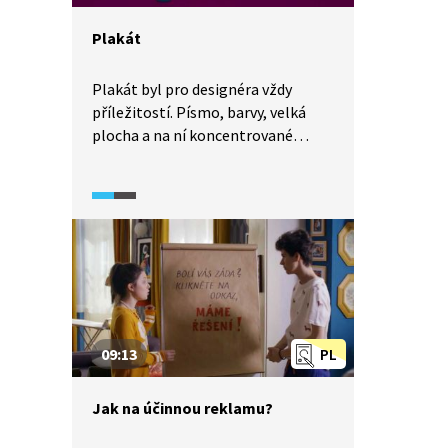
Plakát
Plakát byl pro designéra vždy
příležitostí. Písmo, barvy, velká
plocha a na ní koncentrované
sdělení. Plakáty se však přesouvají
z ulic do digitálních sfér. Mění se
tím jejich podoba?
09:13
PL
Jak na účinnou reklamu?