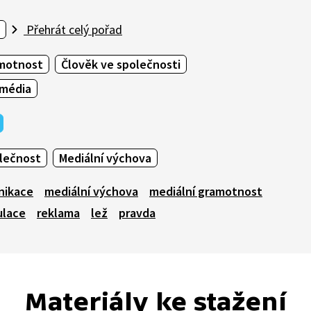
Přehrát celý pořad
amotnost
Člověk ve společnosti
 média
olečnost
Mediální výchova
nikace
mediální výchova
mediální gramotnost
ulace
reklama
lež
pravda
Materiály ke stažení