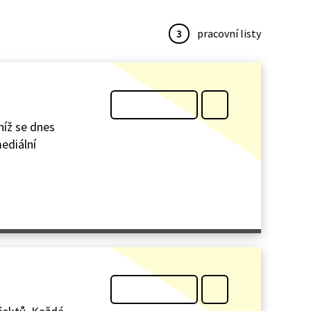
3
pracovní listy
níž se dnes
mediální