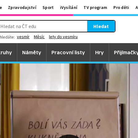
e
Zpravodajství
Sport
iVysílání
TV program
Pro děti
A
Hledat
vesmír
Měsíc
lety do vesmíru
hledáte:
ruhy
Náměty
Pracovní listy
Hry
Přijímačk