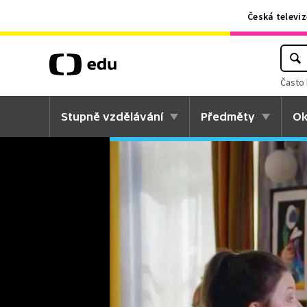
Česká televiz
Často 
Stupně vzdělávání
Předměty
Ok