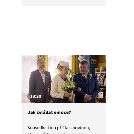
které jsou v nich uveřejněné, je
potřeba vždy dobře ověřit z více
zdrojů. Bulváru, dezinformacím
a fake news člověk snadno naletí.
Své o tom ví Sára a její rodina. Co je
pravdy na tom, že v jejich městě
řádí obří krvelačný králík?
13:30
Jak zvládat emoce?
Sousedka Lidu přišla s novinou,