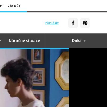
rt
Vše o ČT
Přihlásit
y
Náročné situace
Další