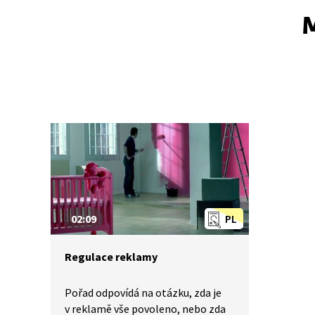
M
02:09
PL
Regulace reklamy
Pořad odpovídá na otázku, zda je
v reklamě vše povoleno, nebo zda