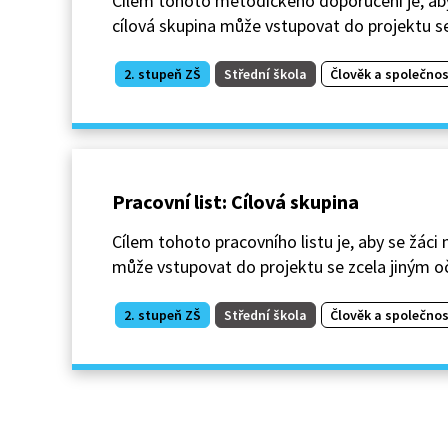
Cílem tohoto metodického doporučení je, aby 
cílová skupina může vstupovat do projektu se
2. stupeň ZŠ
Střední škola
Člověk a společnos
Pracovní list: Cílová skupina
Cílem tohoto pracovního listu je, aby se žáci 
může vstupovat do projektu se zcela jiným o
2. stupeň ZŠ
Střední škola
Člověk a společnos