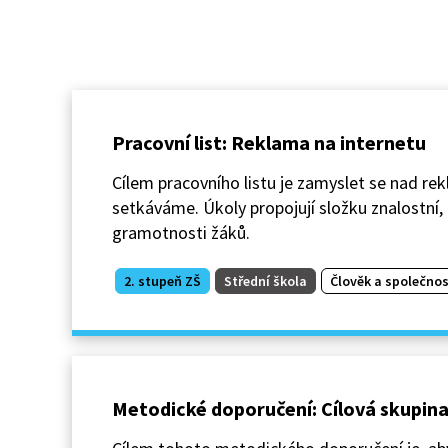
Pracovní list: Reklama na internetu
Cílem pracovního listu je zamyslet se nad rek
setkáváme. Úkoly propojují složku znalostní, 
gramotnosti žáků.
2. stupeň ZŠ
Střední škola
Člověk a společnos
Metodické doporučení: Cílová skupin