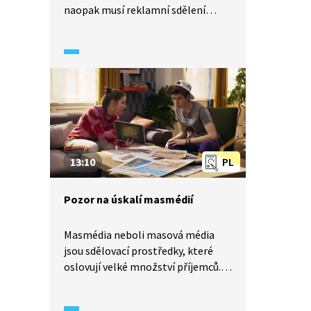
naopak musí reklamní sdělení
splňovat nějaká pravidla.
13:10
PL
Pozor na úskalí masmédií
Masmédia neboli masová média
jsou sdělovací prostředky, které
oslovují velké množství příjemců.
Řadí se mezi ně televize, noviny,
rozhlas a internet. Informace,