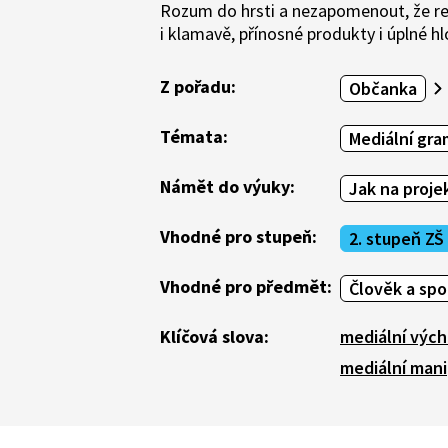
Rozum do hrsti a nezapomenout, že re
i klamavě, přínosné produkty i úplné hl
Z pořadu:
Občanka
Témata:
Mediální gr
Námět do výuky:
Jak na proje
Vhodné pro stupeň:
2. stupeň ZŠ
Vhodné pro předmět:
Člověk a sp
Klíčová slova:
mediální výc
mediální man