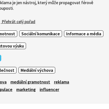
klama je jen nástroj, který může propagovat férově
ouposti.
Přehrát celý pořad
amotnost
Sociální komunikace
Informace a média
ktovou výuku
olečnost
Mediální výchova
hova
mediální gramotnost
reklama
ipulace
marketing
influencer