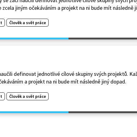
se žáci naučili definovat jednotlivé cílové skupiny svých pr
 zcela jiným očekáváním a projekt na ni bude mít následně j
t
Člověk a svět práce
naučili definovat jednotlivé cílové skupiny svých projektů. Ka
čekáváním a projekt na ni bude mít následně jiný dopad.
t
Člověk a svět práce