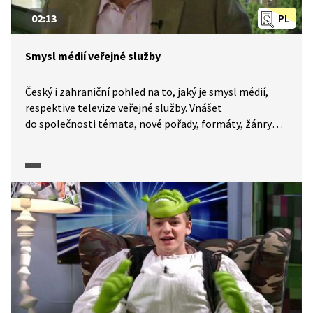
02:13
PL
Smysl médií veřejné služby
Český i zahraniční pohled na to, jaký je smysl médií,
respektive televize veřejné služby. Vnášet
do společnosti témata, nové pořady, formáty, žánry
a být třeba i taková laboratoř. Kvalita, nebo
sledovanost? I to řeší média veřejné služby.