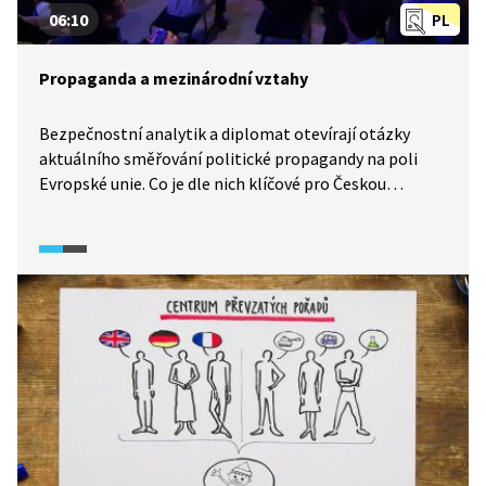
06:10
PL
Propaganda a mezinárodní vztahy
Bezpečnostní analytik a diplomat otevírají otázky
aktuálního směřování politické propagandy na poli
Evropské unie. Co je dle nich klíčové pro Českou
republiku, naše občany, ale i Evropu jako celek? Zmíněn
bude i rozdíl mezi propagandou a dezinformacemi
a význam Evropské unie pro bezpečnost celého
společenství.