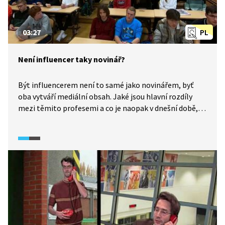
03:27
PL
Není influencer taky novinář?
Být influencerem není to samé jako novinářem, byť
oba vytváří mediální obsah. Jaké jsou hlavní rozdíly
mezi těmito profesemi a co je naopak v dnešní době,
kdy mediální hvězdou může být každý, spojuje?