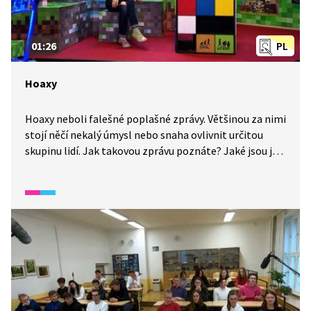
01:26
PL
Hoaxy
Hoaxy neboli falešné poplašné zprávy. Většinou za nimi
stojí něčí nekalý úmysl nebo snaha ovlivnit určitou
skupinu lidí. Jak takovou zprávu poznáte? Jaké jsou její
typické znaky?