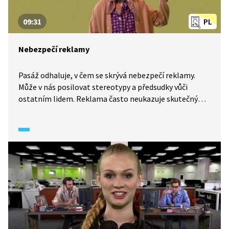
09:31
PL
Nebezpečí reklamy
Pasáž odhaluje, v čem se skrývá nebezpečí reklamy.
Může v nás posilovat stereotypy a předsudky vůči
ostatním lidem. Reklama často neukazuje skutečný
svět, ale jen jeho zjednodušenou kopii.