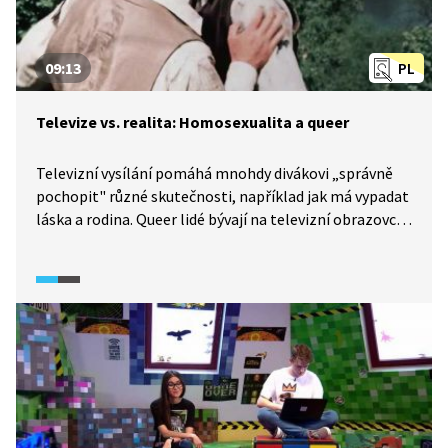
09:13
PL
Televize vs. realita: Homosexualita a queer
Televizní vysílání pomáhá mnohdy divákovi „správně
pochopit" různé skutečnosti, například jak má vypadat
láska a rodina. Queer lidé bývají na televizní obrazovce
ukazováni ve zjednodušených schématech. Kdy nastal
v televizním vysílání zlom a homosexuál se stal
bezproblémovou hlavní postavou? A přišel v Čechách
ten zlom vůbec? I tuto odpověď přináší dokumentární
seriál TeleRevize (2023).