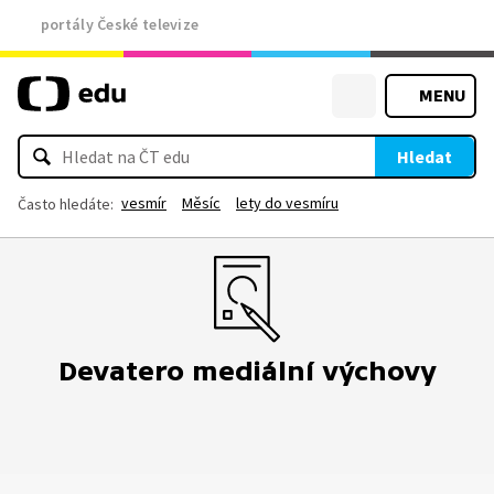
portály České televize
MENU
Hledat
vesmír
Měsíc
lety do vesmíru
Často hledáte:
Devatero mediální výchovy