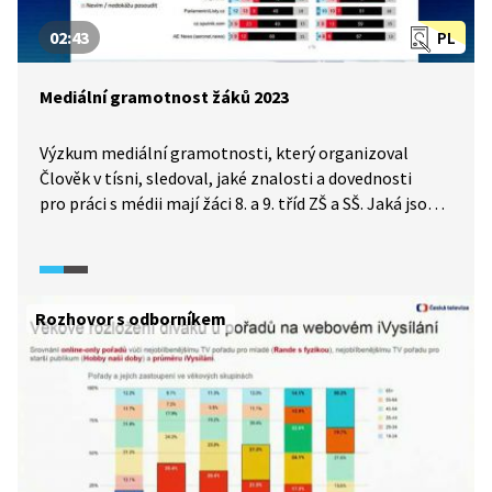
02:43
PL
Mediální gramotnost žáků 2023
Výzkum mediální gramotnosti, který organizoval
Člověk v tísni, sledoval, jaké znalosti a dovednosti
pro práci s médii mají žáci 8. a 9. tříd ZŠ a SŠ. Jaká jsou
hlavní zjištění výzkumu? S čím mají žáci největší
problém? A naopak – co se respondentům dařilo?
Rozhovor s odborníkem