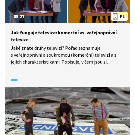
05:27
PL
Jak funguje televize: komerční vs. veřejnoprávní
televize
Jaké znáte druhy televizí? Pořad seznamuje
s veřejnoprávní a soukromou (komerční) televizí a s
jejich charakteristikami. Popisuje, v čem jsou si
podobné, v čem se liší a proč existují koncesionářské
poplatky.