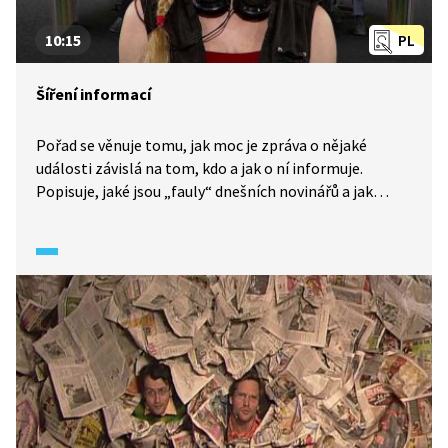
10:15
PL
Šíření informací
Pořad se věnuje tomu, jak moc je zpráva o nějaké
události závislá na tom, kdo a jak o ní informuje.
Popisuje, jaké jsou „fauly“ dnešních novinářů a jak
přenos informace ovlivňoval samotnou zprávu
v historii komunikace.