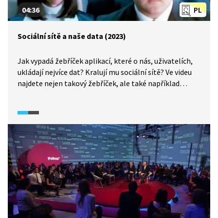
04:36
PL
Sociální sítě a naše data (2023)
Jak vypadá žebříček aplikací, které o nás, uživatelích,
ukládají nejvíce dat? Kralují mu sociální sítě? Ve videu
najdete nejen takový žebříček, ale také například
vysvětlení procesu a rizik prolínání dat ze sociálních
sítí a fungování států.