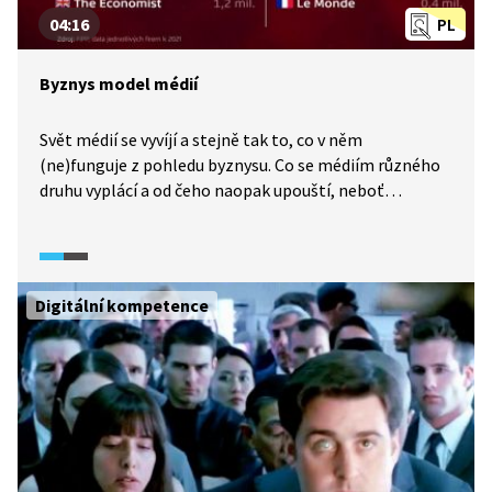
04:16
PL
Byznys model médií
Svět médií se vyvíjí a stejně tak to, co v něm
(ne)funguje z pohledu byznysu. Co se médiím různého
druhu vyplácí a od čeho naopak upouští, neboť
to negeneruje patřičný zisk? Video představí mimo jiné
i tuzemský a světový pohled na placený obsah
na internetu.
Digitální kompetence