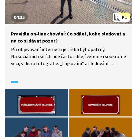
04:35
PL
Pravidla on-line chování: Co sdílet, koho sledovat a
na co si dávat pozor?
Při objevování internetu je třeba být opatrný.
Na sociálních sítích lidé často sdílejí veřejně i soukromé
věci, videa a fotografie. „Lajkování“ a sledování
na Facebooku nebo na Instagramu člověku přijde
normální, v reálu by to však vypadalo jinak.