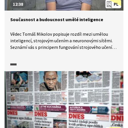
12:38
PL
Současnost a budoucnost umělé inteligence
Vědec Tomáš Mikolov popisuje rozdíl mezi umělou
inteligencí, strojovým učením a neuronovými sítěmi.
Seznámí vás s principem fungování strojového učení
a možnostmi jeho využití. Zamýšlí se nad tím, zda
bychom se umělé inteligence měli v blízké
budoucnosti obávat.