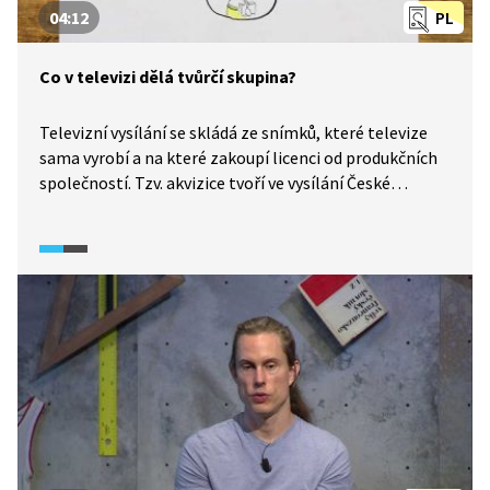
04:12
PL
Co v televizi dělá tvůrčí skupina?
Televizní vysílání se skládá ze snímků, které televize
sama vyrobí a na které zakoupí licenci od produkčních
společností. Tzv. akvizice tvoří ve vysílání České
televize zhruba 40 % obsahu. Součástí licence je určený
čas, po který může být pořad uváděn, počet repríz
a doba dostupnosti v online archivu. O akvizice se
starají tvůrčí skupiny a právě o těch a jejich práci se
dozvíte více ve videu.