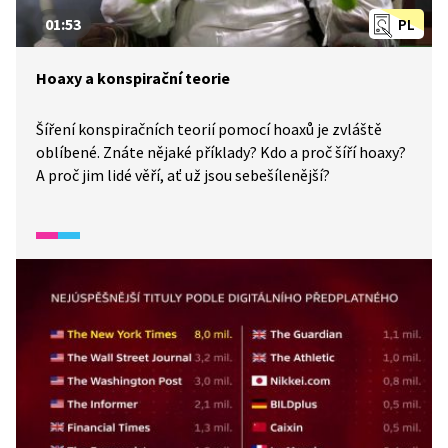
01:53
PL
Hoaxy a konspirační teorie
Šíření konspiračních teorií pomocí hoaxů je zvláště
oblíbené. Znáte nějaké příklady? Kdo a proč šíří hoaxy?
A proč jim lidé věří, ať už jsou sebešílenější?