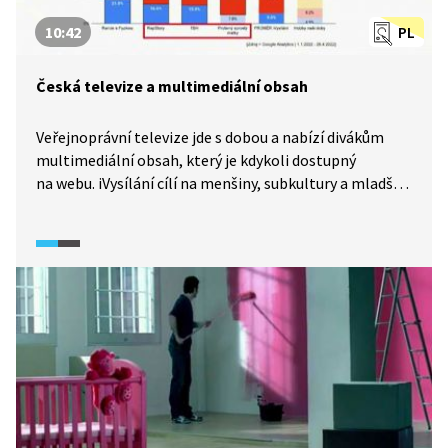
10:42
PL
Česká televize a multimediální obsah
Veřejnoprávní televize jde s dobou a nabízí divákům
multimediální obsah, který je kdykoli dostupný
na webu. iVysílání cílí na menšiny, subkultury a mladší
diváky, a proto přináší i autorskou tvorbu v režimu
online only. A co legislativa, myslí na koncesionářské
poplatky nebo pravidla reklamy při sledování online
platformy veřejnoprávní televize?