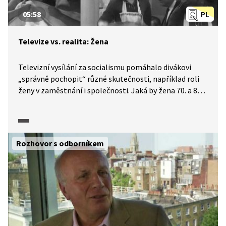
05:58
PL
Televize vs. realita: Žena
Televizní vysílání za socialismu pomáhalo divákovi
„správně pochopit“ různé skutečnosti, například roli
ženy v zaměstnání i společnosti. Jaká by žena 70. a 80.
let měla být? Jak by měla vypadat a jakou profesi
zastávat? A co taková správná sekretářka? I tomu se
věnuje dokumentární seriál TeleRevize.
Rozhovor s odborníkem