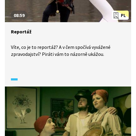
08:59
PL
Reportáž
Víte, co je to reportáž? A v čem spočívá vyvážené
zpravodajství? Piráti vám to názorně ukážou.