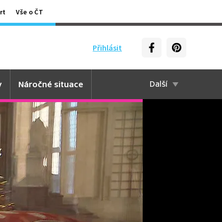
rt
Vše o ČT
Přihlásit
y
Náročné situace
Další