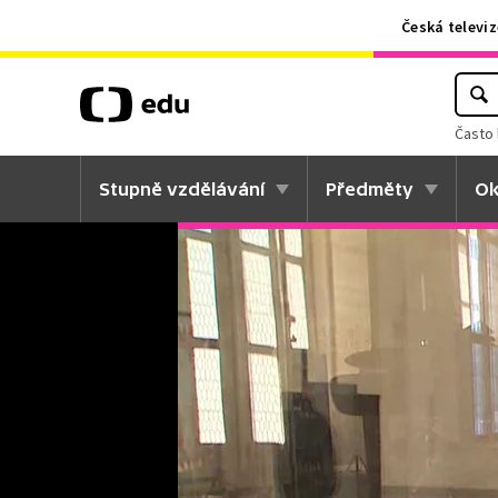
Česká televiz
Často 
Stupně vzdělávání
Předměty
Ok