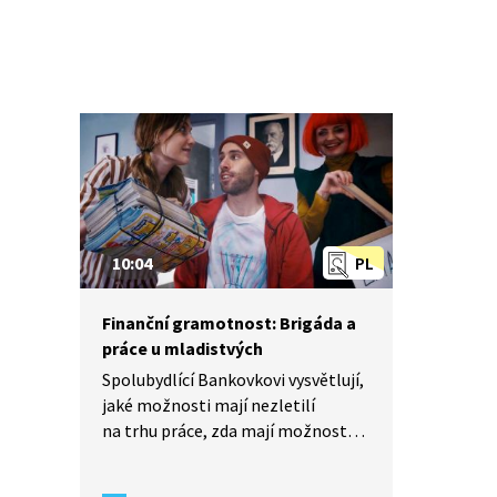
10:04
PL
Finanční gramotnost: Brigáda a
práce u mladistvých
Spolubydlící Bankovkovi vysvětlují,
jaké možnosti mají nezletilí
na trhu práce, zda mají možnost
brigády či jiné formy přivýdělku,
jaké pro ně platí pracovní