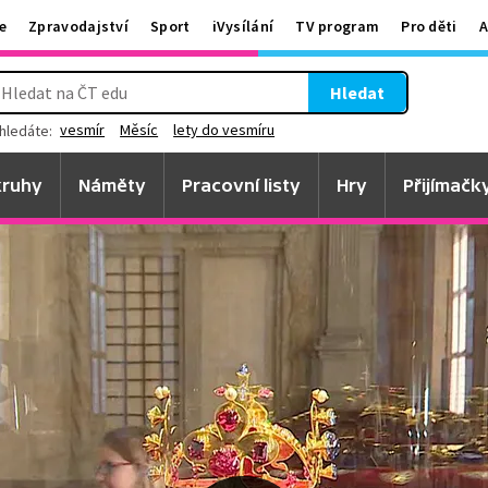
e
Zpravodajství
Sport
iVysílání
TV program
Pro děti
A
Hledat
vesmír
Měsíc
lety do vesmíru
hledáte:
ruhy
Náměty
Pracovní listy
Hry
Přijímačk