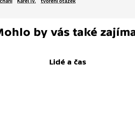
uchání
Karel IV.
tvoření otázek
ohlo by vás také zajím
Lidé a čas