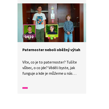
zde také popsán význam a symbol
korunovačních klenotů a erbů.
04:10
Paternoster neboli oběžný výtah
Víte, co je to paternoster? Tušíte
vůbec, o co jde? Věděli byste, jak
funguje a kde je můžeme u nás
najít? Možná už jste se s ním
setkali v nějaké veřejné instituci.
Pořád netušíte? Tak pojďte, co
to je paternoster i další informace
o něm, se dozvíme v dnešním díle
Wifiny.