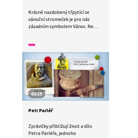
Krásně nazdobený třpytící se
vánoční stromeček je pro nás
zásadním symbolem Vánoc. Ne
vždy tomu tak bylo. Zdobení
vánočního stromečku k nám přišlo
až v 19. století. Jak se takový
stromeček zdobil, si nyní ukážeme.
02:15
Petr Parléř
Zprávičky přibližují život a dílo
Petra Parléře, jednoho