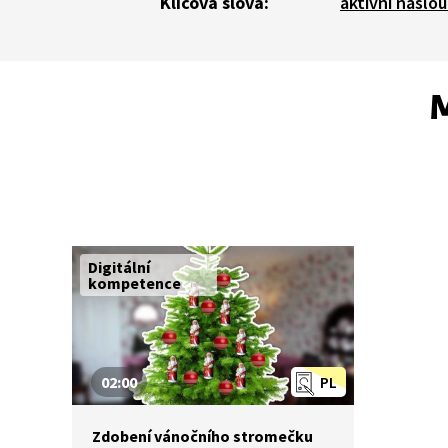
Klíčová slova:
aktivní naslo
M
Digitální
kompetence
02:00
PL
Zdobení vánočního stromečku