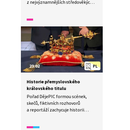
z nejvýznamnějších středověkých
stavitelů. Žáci se dozvědí, jak tento
talentovaný architekt přispěl
k podobě katedrály sv. Víta
i Karlova mostu. Video představuje
nejen jeho profesní úspěchy, ale
také jeho osobní život. Zajímavosti
z doby Karla IV. pomáhají zasadit
Parléřovu tvorbu do historického
kontextu. Díky vizuálním prvkům
23:02
PL
a poutavému vyprávění je obsah
přístupný i mladším divákům.
Historie přemyslovského
královského titulu
Pořad DějePIC formou scének,
skečů, fiktivních rozhovorů
a reportáží zachycuje historii
nositelů českého královského
titulu z rodu Přemyslovců
od Vladislava II. až po Václava III. Je