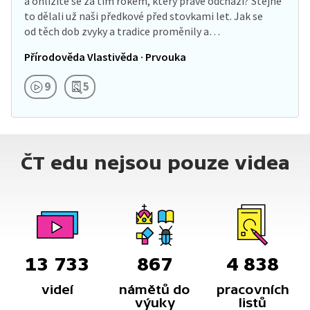
a ohlížíte se za tím rokem, který právě odchází? Stejně
to dělali už naši předkové před stovkami let. Jak se
od těch dob zvyky a tradice proměnily a…
Přírodověda Vlastivěda · Prvouka
9
5
ČT edu nejsou pouze videa
13 733
867
4 838
videí
námětů do
pracovních
výuky
listů