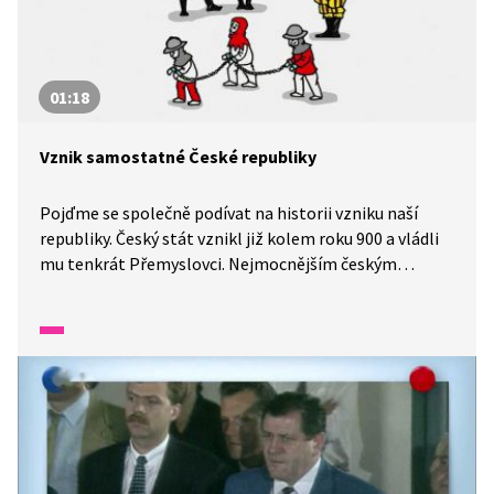
01:18
Vznik samostatné České republiky
Pojďme se společně podívat na historii vzniku naší
republiky. Český stát vznikl již kolem roku 900 a vládli
mu tenkrát Přemyslovci. Nejmocnějším českým
králem, nazývaným otcem vlasti, byl Karel IV. Až v roce
1993 se Československá republika rozdělila na Česko
a Slovensko.