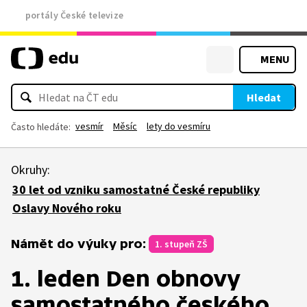
portály České televize
MENU
Hledat
vesmír
Měsíc
lety do vesmíru
Často hledáte:
Okruhy:
30 let od vzniku samostatné České republiky
Oslavy Nového roku
Námět do výuky pro:
1. stupeň ZŠ
1. leden Den obnovy
samostatného českého