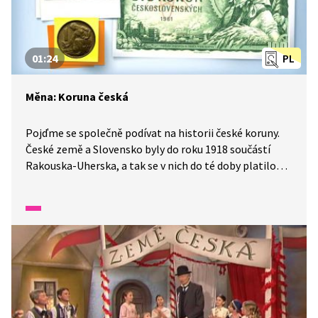
01:24
PL
Měna: Koruna česká
Pojďme se společně podívat na historii české koruny.
České země a Slovensko byly do roku 1918 součástí
Rakouska-Uherska, a tak se v nich do té doby platilo
měnou tohoto soustátí. Po vniku Československa se
odborníci přeli o název měny nového státu. Jeden
Sokol se měl dělit na drápky a brky. Podle návrhu Aloise
Rašína nakonec zůstalo u koruny. Za druhé světové
války nastoupily protektorátní koruny. Československá
koruna skončila s rozpadem republiky na Česko
a Slovensko.