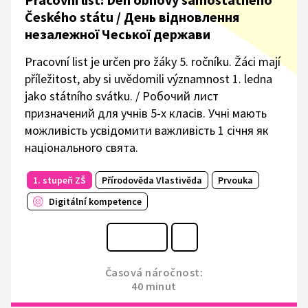
Českého státu / День відновлення
незалежної Чеської держави
Pracovní list je určen pro žáky 5. ročníku. Žáci mají
příležitost, aby si uvědomili významnost 1. ledna
jako státního svátku. / Робочий лист
призначений для учнів 5-х класів. Учні мають
можливість усвідомити важливість 1 січня як
національного свята.
1. stupeň ZŠ
Přírodověda Vlastivěda
Prvouka
Digitální kompetence
Časová náročnost:
40 minut