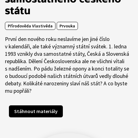
státu
Přírodověda Vlastivěda
Prvouka
První den nového roku neslavíme jen jiné číslo
v kalendáři, ale také významný státní svátek. 1. ledna
1993 vznikly dva samostatné státy, Česká a Slovenská
republika. Dělení Československa ale ne všichni vítali
s nadšením. Po pádu železné opony a konci totality se
o budoucí podobě našich státních útvarů vedly dlouhé
debaty. Kolikáté narozeniny slaví náš stát? A co byste
mu popřáli?
Stáhnout materiály