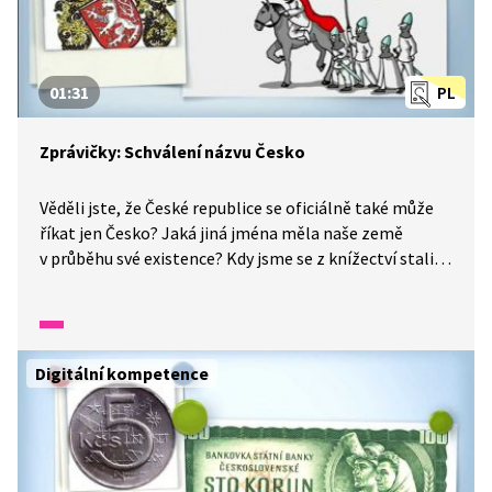
01:31
PL
Zprávičky: Schválení názvu Česko
Věděli jste, že České republice se oficiálně také může
říkat jen Česko? Jaká jiná jména měla naše země
v průběhu své existence? Kdy jsme se z knížectví stali
královstvím? A kdo zavedl název Koruna česká?
Podívejte se na video a vše se dozvíte.
Digitální kompetence