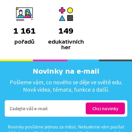
1 161
149
pořadů
edukativních
her
Novinky na e-mail
Pošleme vám, co nového se děje ve světě edu.
Nová videa, témata, funkce a další.
Novinky posíláme jednou za měsíc. Nebudeme vám posílat