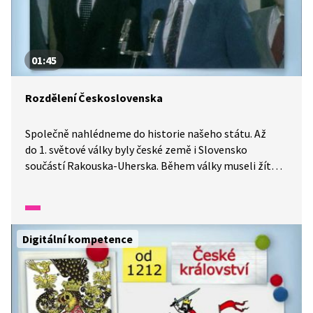
01:45
Rozdělení Československa
Společně nahlédneme do historie našeho státu. Až
do 1. světové války byly české země i Slovensko
součástí Rakouska-Uherska. Během války museli žít
Češi i Slováci v područí Němců. Po 2. světové válce bylo
Československo obnoveno a vládli komunisté.
Po odstoupení komunistů zatoužili slovenští politici
po ještě větší samostatnosti.
Digitální kompetence