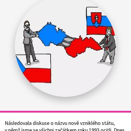
Následovala diskuse o názvu nově vzniklého státu,
v němž jsme se všichni začátkem roku 1993 ocitli. Dnes