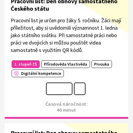
Pracovní list: Den obnovy samostatného
Českého státu
Pracovní list je určen pro žáky 5. ročníku. Žáci mají
příležitost, aby si uvědomili významnost 1. ledna
jako státního svátku. Při samostatné práci nebo
práci ve dvojicích si můžou pouštět videa
samostatně s využitím QR kódů.
1. stupeň ZŠ
Přírodověda Vlastivěda
Prvouka
Digitální kompetence
Časová náročnost:
40 minut
Pracovní list: Den obnovy samostatného