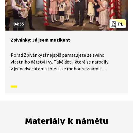
04:55
PL
Zpívánky: Já jsem muzikant
Pořad Zpívánky si nejspíš pamatujete ze svého
vlastního dětství i vy. Také děti, které se narodily
v jednadvacátém století, se mohou seznámit
s lidovými písněmi, zvyky, tradicemi a způsobem
života, který naši předkové žili. V krátkých příbězích
představíme písničky i dobový kontext, ve kterém
vznikly. V tomto díle se naučíme píseň: Já jsem
muzikant.
Materiály k námětu