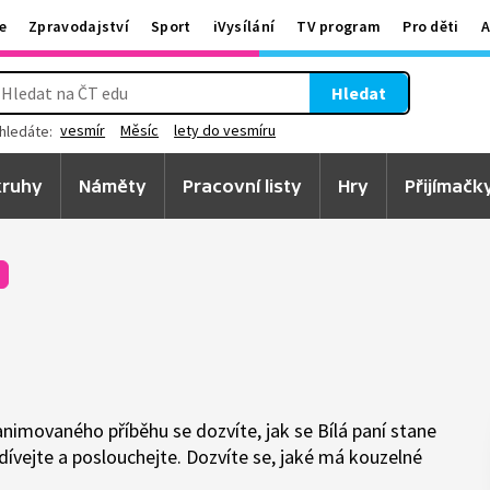
e
Zpravodajství
Sport
iVysílání
TV program
Pro děti
A
Hledat
vesmír
Měsíc
lety do vesmíru
hledáte:
ruhy
Náměty
Pracovní listy
Hry
Přijímačk
h animovaného příběhu se dozvíte, jak se Bílá paní stane
ívejte a poslouchejte. Dozvíte se, jaké má kouzelné