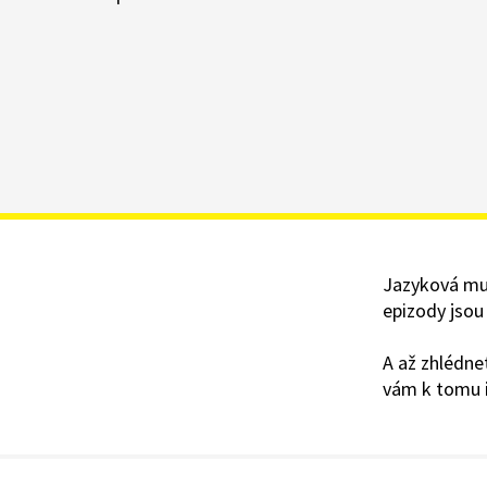
Jazyková mut
epizody jsou 
A až zhlédne
vám k tomu i