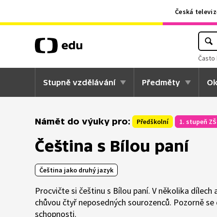
Česká televiz
Často 
Stupně vzdělávání
Předměty
Ok
Námět do výuky pro:
Předškolní
1. stupeň ZŠ
Čeština s Bílou paní
Čeština jako druhý jazyk
Procvičte si češtinu s Bílou paní. V několika dílec
chůvou čtyř neposedných sourozenců. Pozorně se d
schopnosti.