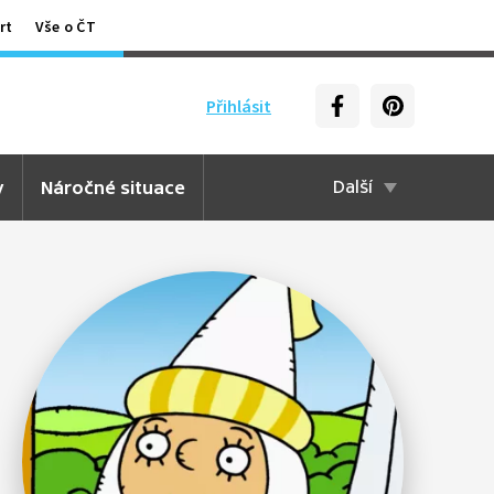
rt
Vše o ČT
Přihlásit
y
Náročné situace
Další