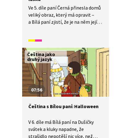
Ve 5. díle paní Černá přinesla domů
veliký obraz, který má opravit –
a Bílá paní zjistí, že je na něm její
dávná láska, bezhlavý rytíř
Krutihlav. Kluci se bojí, že Bílá paní
odejde za rytířem a schovají rytířovi
hlavu, ale nakonec se vše vyřeší –
Čeština jako
Krutihlav s Bílou paní se svatbou
druhý jazyk
počkají, dokud kluci nevyrostou.
07:56
Čeština s Bílou paní: Halloween
V 6. díle má Bílá paní na Dušičky
svátek a kluky napadne, že
strašidlo nepotěší nic více, než