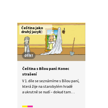
Čeština jako
druhý jazyk
07:57
Čeština s Bílou paní: Konec
strašení
V 1. díle se seznámíme s Bílou paní,
která žije na starobylém hradě
a ukrutně se nudí – dokud tam
nepřijede paní Černá a její čtyřčata.
Bílá paní se zapojí do jejich hry