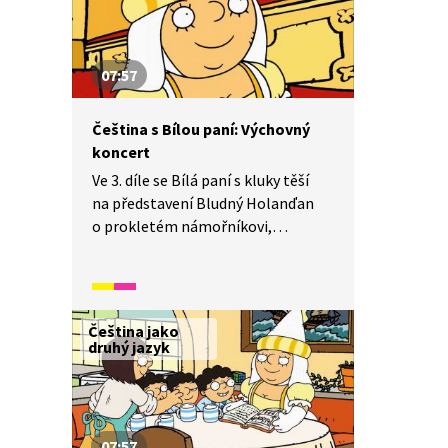
07:57
Čeština s Bílou paní: Výchovný
koncert
Ve 3. díle se Bílá paní s kluky těší
na představení Bludný Holanďan
o prokletém námořníkovi,
jenomže v sále se objeví akorát dva
protivní výrostci a místo piráta jen
krásná hudba. Bílá paní však
kouzlem oživí drsného námořníka,
Čeština jako
ukrytého v hudbě, a spolu s ním dají
druhý jazyk
kluci za vyučenou i oběma
výrostkům.
07:57