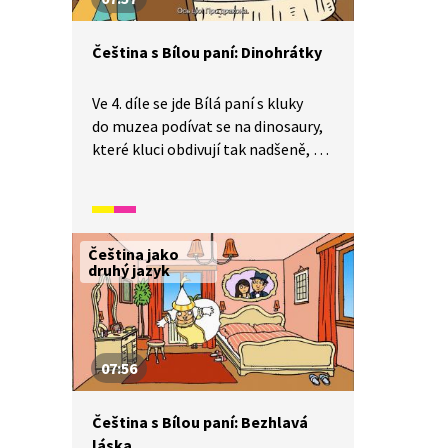
Čeština s Bílou paní: Dinohrátky
Ve 4. díle se jde Bílá paní s kluky
do muzea podívat se na dinosaury,
které kluci obdivují tak nadšeně, až
je rozbijí. Bílá paní sice sochy
kouzlem složí zase zpátky, ale
protože dinosaury nezná, je z toho
strašlivý drak, a kluci se musí hodně
Čeština jako
snažit, aby ho pomohli zneškodnit.
druhý jazyk
07:56
Čeština s Bílou paní: Bezhlavá
láska