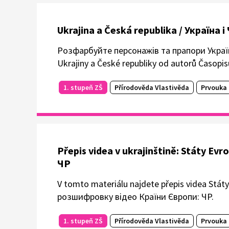
Ukrajina a Česká republika / Україна 
Розфарбуйте персонажів та прапори України
Ukrajiny a České republiky od autorů Časopi
1. stupeň ZŠ
Přírodověda Vlastivěda
Prvouka
Přepis videa v ukrajinštině: Státy E
ЧР
V tomto materiálu najdete přepis videa Stát
розшифровку відео Країни Європи: ЧР.
1. stupeň ZŠ
Přírodověda Vlastivěda
Prvouka