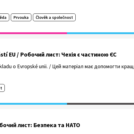
věda
Prvouka
Člověk a společnost
částí EU / Робочий лист: Чехія є частиною ЄС
 výkladu o Evropské unii. / Цей матеріал має допомогти кра
t
Робочий лист: Безпека та НАТО