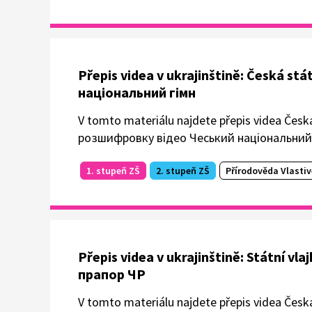
Přepis videa v ukrajinštině: Česká 
національний гімн
V tomto materiálu najdete přepis videa Česk
розшифровку відео Чеський національний 
1. stupeň ZŠ
2. stupeň ZŠ
Přírodověda Vlasti
Přepis videa v ukrajinštině: Státní 
прапор ЧР
V tomto materiálu najdete přepis videa Česk