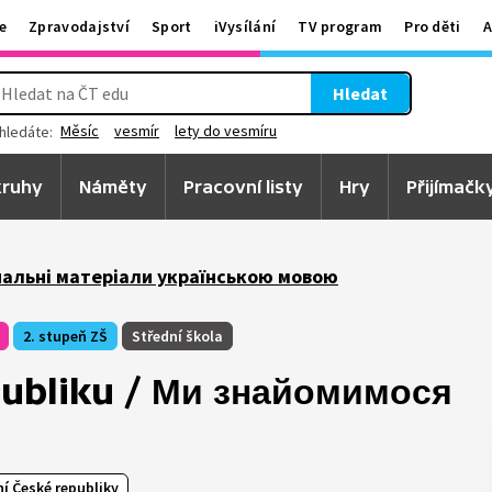
e
Zpravodajství
Sport
iVysílání
TV program
Pro děti
A
Hledat
Měsíc
vesmír
lety do vesmíru
hledáte:
ruhy
Náměty
Pracovní listy
Hry
Přijímačk
авчальні матеріали українською мовою
2. stupeň ZŠ
Střední škola
ubliku / Ми знайомимося
í České republiky