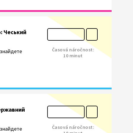
ю: Чеський
Časová náročnost:
и знайдете
10 minut
Державний
Časová náročnost:
и знайдете
10 minut