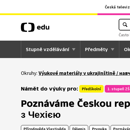
Česká televiz
Často 
Stupně vzdělávání
Předměty
Ok
Okruhy:
Výukové materiály v ukrajinštině / н
Námět do výuky pro:
Předškolní
1. stupeň ZŠ
Poznáváme Českou rep
з Чехією
Přírodověda Vlastivěda
Dějepis
Prvouka
Poznáván