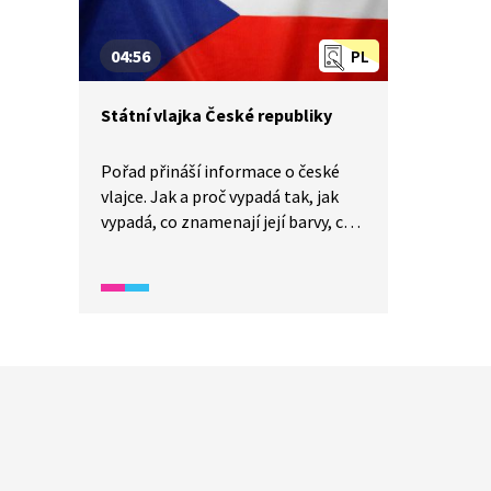
04:56
PL
Státní vlajka České republiky
Pořad přináší informace o české
vlajce. Jak a proč vypadá tak, jak
vypadá, co znamenají její barvy, co
se s vlajkou dělá i nedělá, jaký je
rozdíl mezi vlajkou a praporem a co
je to trikolora.