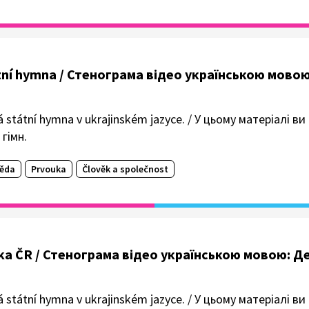
státní hymna / Стенограма відео українською мово
á státní hymna v ukrajinském jazyce. / У цьому матеріалі в
гімн.
věda
Prvouka
Člověk a společnost
vlajka ČR / Стенограма відео українською мовою: 
á státní hymna v ukrajinském jazyce. / У цьому матеріалі в