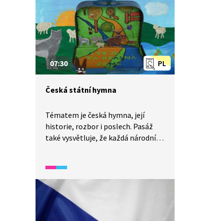
se základními údaji o České
republice. Video spadá do širšího
okruhu vidií, které se zaměřují
na život v České republice, její
historii, kulturu a zvyky.
07:30
PL
Česká státní hymna
Tématem je česká hymna, její
historie, rozbor i poslech. Pasáž
také vysvětluje, že každá národní
hymna je nejen píseň nebo hudební
skladba, ale také důležitý státní
symbol.