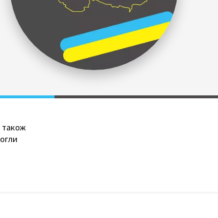
и також
могли