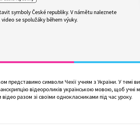
avit symboly České republiky. V námětu naleznete
vat video se spolužáky během výuky.
ом представимо символи Чехії учням з України. У темі в
анскрипцію відеороликів українською мовою, щоб учні 
 відео разом зі своїми однокласниками під час уроку.