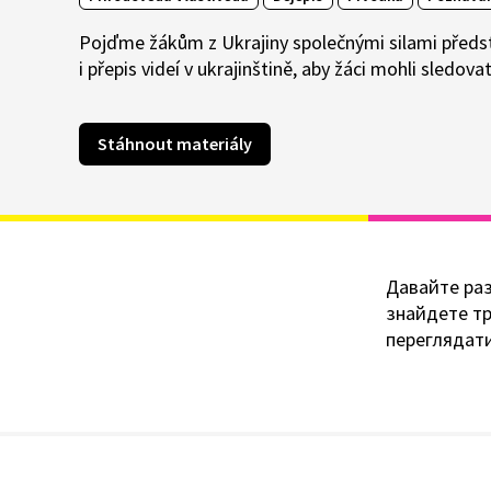
Pojďme žákům z Ukrajiny společnými silami předst
i přepis videí v ukrajinštině, aby žáci mohli sledo
Stáhnout materiály
Давайте раз
знайдете тр
переглядати