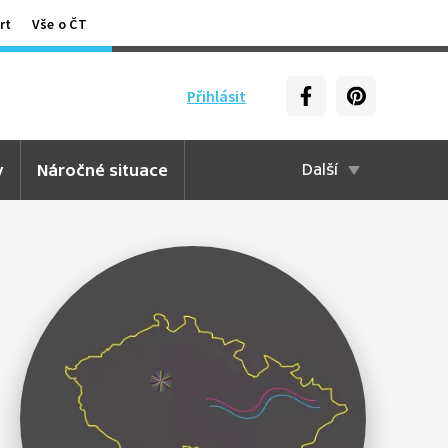
rt
Vše o ČT
Přihlásit
y
Náročné situace
Další