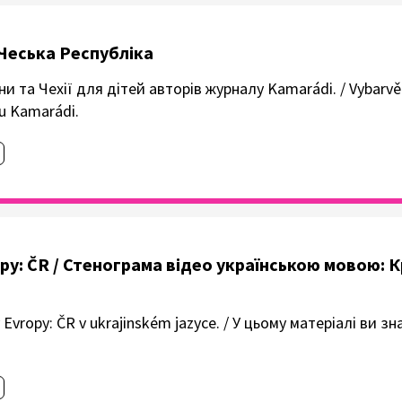
i Чеська Республіка
 та Чехії для дітей авторів журналу Kamarádi. / Vybarvět
su Kamarádi.
vropy: ČR / Стенограма відео українською мовою: 
y Evropy: ČR v ukrajinském jazyce. / У цьому матеріалі ви з