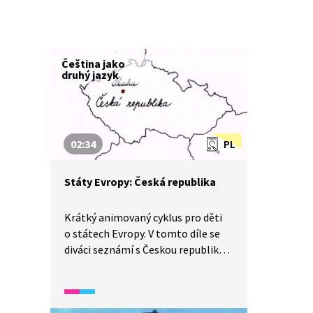
Čeština jako
druhý jazyk
02:34
PL
Státy Evropy: Česká republika
Krátký animovaný cyklus pro děti
o státech Evropy. V tomto díle se
diváci seznámí s Českou republikou.
Video je vhodné také jako
doplňková aktivita pro výuku
češtiny pro cizince. Žáci se seznámí