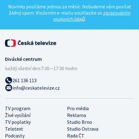
Novinky posíláme jednou za měsíc. Nebudeme vám posílat
žádný spam. Vložením e-mailu souhlasíte se
zpracováním
osobních údajů
.