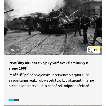
07:09
PL
První dny okupace vojsky Varšavské smlouvy v
srpnu 1968
Pasáž líčí průběh vojenské intervence v srpnu 1968
a spontánní reakci obyvatelstva, kdy okupanti marně
hledali kontrarevoluci a nacházeli odpor nečekaně
hlavně „slovní“. Přesto došlo k mnoha přestřelkám
a konečné počty obětí nejsou dodnes známy.