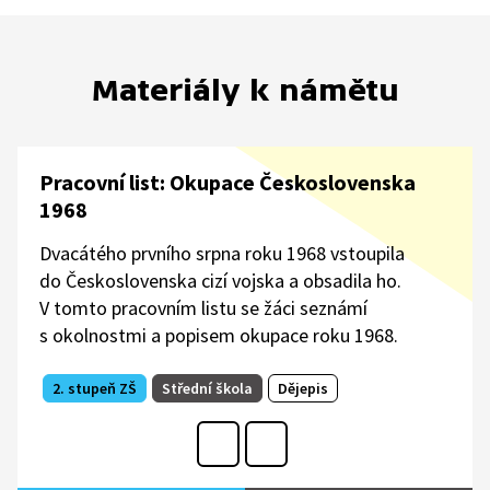
událostí? Jak to zamíchalo s jejich životy? A jak to bylo
s onou často zmiňovanou zradou politiků na vlastním
národě? A nakonec: dal se běh událostí vůbec nějak
Materiály k námětu
zvrátit?
Pracovní list: Okupace Československa
1968
Dvacátého prvního srpna roku 1968 vstoupila
do Československa cizí vojska a obsadila ho.
V tomto pracovním listu se žáci seznámí
s okolnostmi a popisem okupace roku 1968.
2. stupeň ZŠ
Střední škola
Dějepis