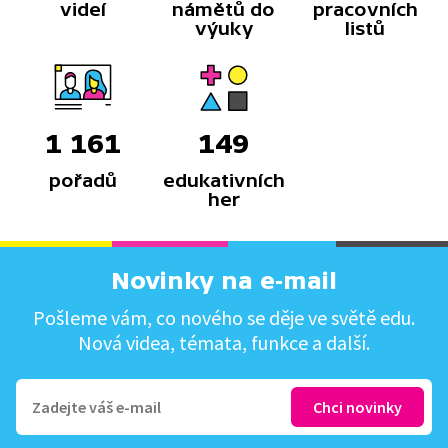
videí
námětů do
pracovních
výuky
listů
1 161
149
pořadů
edukativních
her
Novinky na e-mail
Pošleme vám, co nového se děje ve světě edu.
Nová videa, témata, funkce a další.