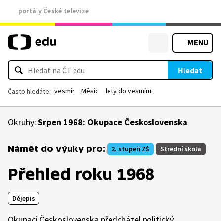
portály České televize
MENU
Hledat
vesmír
Měsíc
lety do vesmíru
Často hledáte:
Okruhy:
Srpen 1968: Okupace Československa
Námět do výuky pro:
2. stupeň ZŠ
Střední škola
Přehled roku 1968
Dějepis
Okupaci Československa předcházel politický