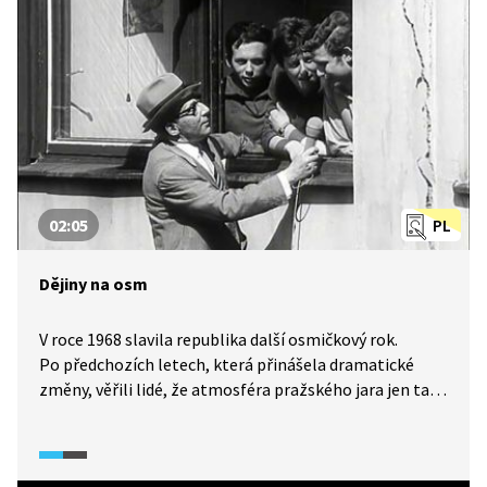
a další smutní i rozporní hrdinové této tragické chvíle
stojí před nejtěžším rozhodnutím svého života. Jak se
k němu postaví?
02:05
PL
Dějiny na osm
V roce 1968 slavila republika další osmičkový rok.
Po předchozích letech, která přinášela dramatické
změny, věřili lidé, že atmosféra pražského jara jen tak
neodejde. Miloš Kopecký v pořadu Dějiny na osm
vzpomíná na předchozí osmičková výročí. Na závěr se
obyvatel ptá, jaká očekávání mají od roku