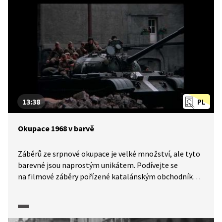
nastávajícího. Pořad byl odvysílán v lednu 1968. O osm
měsíců později dorazily do Československa tanky
okupačních vojsk a všechno bylo úplně jinak.
13:38
PL
Okupace 1968 v barvě
Záběrů ze srpnové okupace je velké množství, ale tyto
barevné jsou naprostým unikátem. Podívejte se
na filmové záběry pořízené katalánským obchodníkem
s textilem, který byl v Československu tehdy služebně.
Věříme, že omluvíte mluvený komentář ve španělštině,
kterým byly původně němé záběry ve výjimečné kvalitě