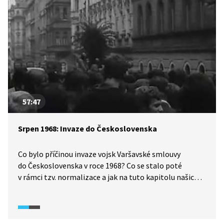
později doplněny.
57:47
Srpen 1968: Invaze do Československa
Co bylo příčinou invaze vojsk Varšavské smlouvy
do Československa v roce 1968? Co se stalo poté
v rámci tzv. normalizace a jak na tuto kapitolu našich
dějin pohlížíme dnes? Jak na okupaci Československa
reagoval svět? Debata odborníků si klade i otázku, co
udělala s československým národem a jeho
charakterem? Co si dnes myslí aktéři srpnových