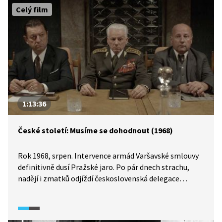
Celý film
1:13:36
České století: Musíme se dohodnout (1968)
Rok 1968, srpen. Intervence armád Varšavské smlouvy
definitivně dusí Pražské jaro. Po pár dnech strachu,
nadějí i zmatků odjíždí československá delegace
na jednání do Moskvy. Prezident republiky generál
Svoboda, šéf komunistické strany Dubček, šéf vlády
Černík, šéf parlamentu Smrkovský, Husák, Mlynář