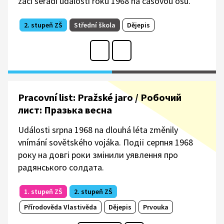
žáci seřadí události roku 1968 na časovou osu.
2. stupeň ZŠ
Střední škola
Dějepis
Pracovní list: Pražské jaro / Робочий
лист: Празька весна
Události srpna 1968 na dlouhá léta změnily
vnímání sovětského vojáka. Події серпня 1968
року на довгі роки змінили уявлення про
радянського солдата.
1. stupeň ZŠ
2. stupeň ZŠ
Přírodověda Vlastivěda
Dějepis
Prvouka