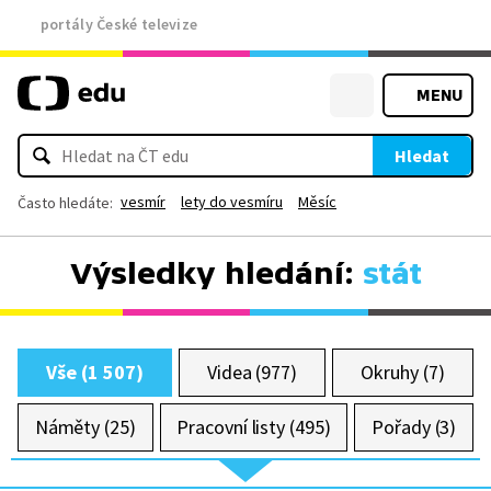
portály České televize
MENU
Hledat
vesmír
lety do vesmíru
Měsíc
Často hledáte:
Výsledky hledání:
stát
Vše (1 507)
Videa (977)
Okruhy (7)
Náměty (25)
Pracovní listy (495)
Pořady (3)