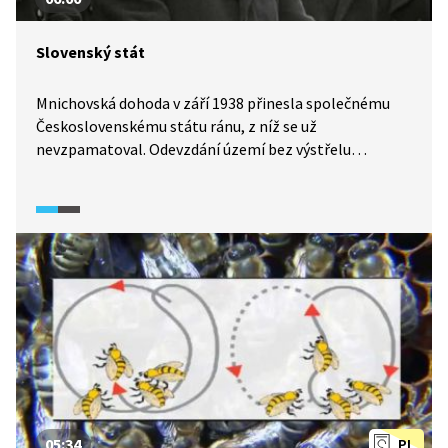
Slovenský stát
Mnichovská dohoda v září 1938 přinesla společnému
Československému státu ránu, z níž se už
nevzpamatoval. Odevzdání území bez výstřelu
a bez prolité krve snížilo i identifikaci jednotlivých
částí státu se společným celkem. Následné autonomie
pro Slovensko i Podkarpatskou Rus a události z března
1939 to jen potvrdily. Podívejte se na ukázku
z dokumentárního filmu Blýskání pod Tatrami (2024).
05:34
PL