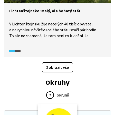
Lichtenštejnsko: Malý, ale bohatý stát
V Lichtenštejnsku žije necelých 40 tisíc obyvatel
a na rychlou návštěvu celého státu stačí pár hodin.
To ale neznamená, že tam není co k vidění. Je
to krajina velkých hor i malebných údolí. Navíc je
to jedna z mála zemí na světě, která má nulový státní
dluh, a zároveň patří k těm nejbohatším. Země
prosperuje hlavně díky průmyslu, finančnictví
a stabilnímu politickému systému.
Zobrazit vše
Okruhy
7
okruhů