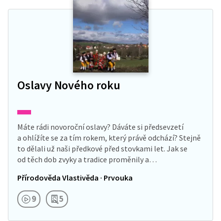
Oslavy Nového roku
Máte rádi novoroční oslavy? Dáváte si předsevzetí
a ohlížíte se za tím rokem, který právě odchází? Stejně
to dělali už naši předkové před stovkami let. Jak se
od těch dob zvyky a tradice proměnily a…
Přírodověda Vlastivěda · Prvouka
9
5