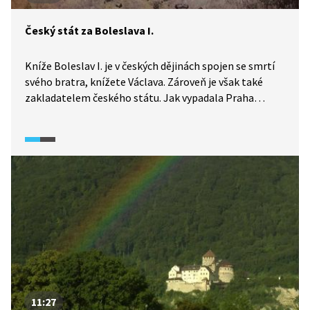
investorů, ale i vůči bohatým investorům, kteří mohou
svými záměry nevratně poškodit tvář a charakter
Český stát za Boleslava I.
města.
Kníže Boleslav I. je v českých dějinách spojen se smrtí
svého bratra, knížete Václava. Zároveň je však také
zakladatelem českého státu. Jak vypadala Praha
za Boleslava? Co vlastně ovládala první přemyslovská
knížata?
11:27