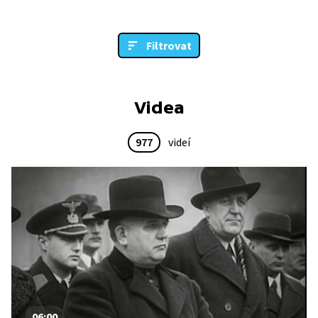
Filtrovat
Videa
977
videí
06:00