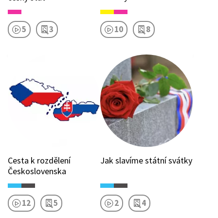
5
3
10
8
Cesta k rozdělení
Jak slavíme státní svátky
Československa
12
5
2
4