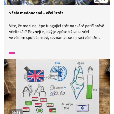
Včela medonosná – včelí stát
Víte, že mezi nejlépe fungující stát na světě patří právě
včelí stát? Poznejte, jaký je způsob života včel
ve včelím společenství, seznamte se s prací včelaře
a jeho největším nepřítelem roztočem Varroa
destruktor, který způsobuje úhyn včelstev.
09:51