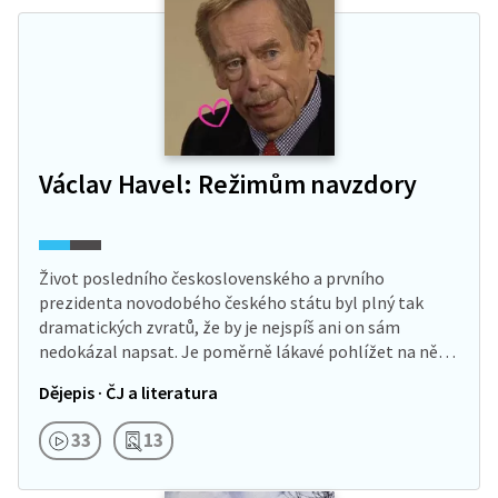
Václav Havel: Režimům navzdory
Život posledního československého a prvního
prezidenta novodobého českého státu byl plný tak
dramatických zvratů, že by je nejspíš ani on sám
nedokázal napsat. Je poměrně lákavé pohlížet na ně
jako…
Dějepis · ČJ a literatura
33
13