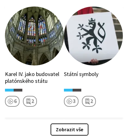
Karel IV. jako budovatel
Státní symboly
platónského státu
6
2
3
2
Zobrazit vše