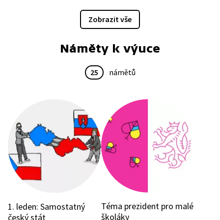
Zobrazit vše
Náměty k výuce
25
námětů
Téma prezident pro malé
1. leden: Samostatný
školáky
český stát