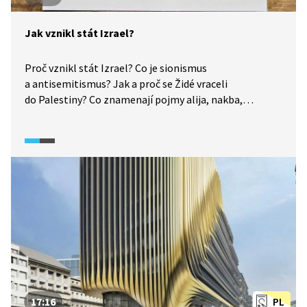
Jak vznikl stát Izrael?
Proč vznikl stát Izrael? Co je sionismus
a antisemitismus? Jak a proč se Židé vraceli
do Palestiny? Co znamenají pojmy alija, nakba,
intifáda, Hamás a Fatah? Odpovědi nabízí tato epizoda
pořadu What the Fact (2024). Využijte přehled událostí
k diskusi se žáky o tom, kde leží kořeny staletých křivd
a kdo si vlastně nárokuje právo žít ve Svaté zemi.
17:16
PL