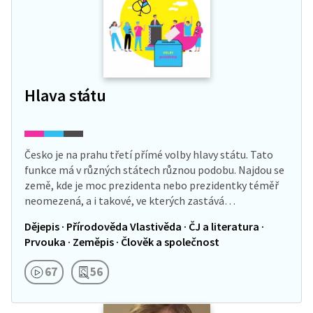
Hlava státu
Česko je na prahu třetí přímé volby hlavy státu. Tato
funkce má v různých státech různou podobu. Najdou se
země, kde je moc prezidenta nebo prezidentky téměř
neomezená, a i takové, ve kterých zastává…
Dějepis · Přírodověda Vlastivěda · ČJ a literatura ·
Prvouka · Zeměpis · Člověk a společnost
67
56