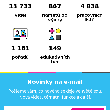
13 733
867
4 838
videí
námětů do
pracovních
výuky
listů
1 161
149
pořadů
edukativních
her
Novinky na e-mail
Pošleme vám, co nového se děje ve světě edu.
Nová videa, témata, funkce a další.