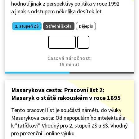
hodnotí jinak z perspektivy politika v roce 1992
a jinak s odstupem několika desítek let.
2. stupeň ZŠ
Střední škola
Dějepis
Časová náročnost:
15 minut
Masarykova cesta: Pracovní list 2:
Masaryk o státě rakouském v roce 1895
Tento pracovní list je součástí námětu do výuky
Masarykova cesta: Od nepopulárního intelektuála
k "tatíčkovi". Vhodný pro 2. stupeň ZŠ a SŠ. Vhodný
pro prezenční i online výuku.