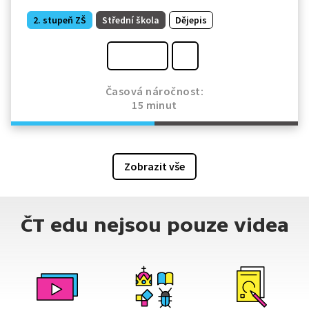
2. stupeň ZŠ
Střední škola
Dějepis
Časová náročnost:
15 minut
Zobrazit vše
ČT edu nejsou pouze videa