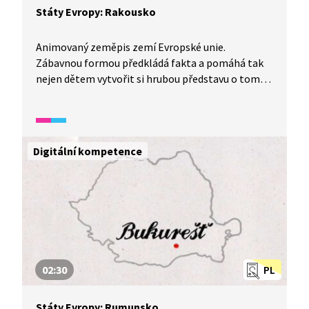
Státy Evropy: Rakousko
Animovaný zeměpis zemí Evropské unie.
Zábavnou formou předkládá fakta a pomáhá tak
nejen dětem vytvořit si hrubou představu o tom,
jak to v které zemi funguje. Dnes si společně
poskládáme obrázek Rakouska.
Digitální kompetence
02:30
PL
Státy Evropy: Rumunsko