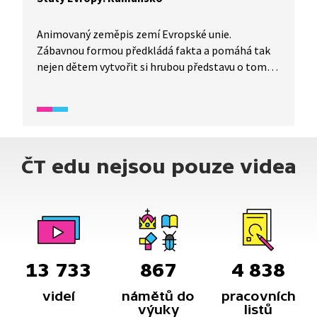
Animovaný zeměpis zemí Evropské unie.
Zábavnou formou předkládá fakta a pomáhá tak
nejen dětem vytvořit si hrubou představu o tom,
jak to v které zemi funguje. Dnes si společně
poskládáme obrázek Rumunska.
ČT edu nejsou pouze videa
13 733
867
4 838
videí
námětů do
pracovních
výuky
listů