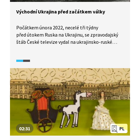
Východní Ukrajina před začátkem války
Počátkem února 2022, necelé tři týdny
před útokem Ruska na Ukrajinu, se zpravodajský
štáb České televize vydal na ukrajinsko-ruské
pomezí. Natáčel na jednom z mála zpevněných
přechodů mezi oběma zeměmi, ve strategickém
městě Volčansk, a také v Charkově. Jak se tehdy
místní obyvatelé připravovali na možný konflikt?
02:31
PL