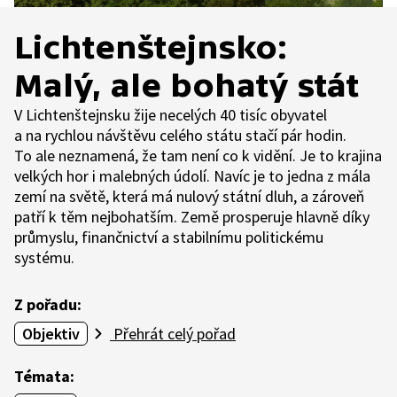
Lichtenštejnsko:
Malý, ale bohatý stát
V Lichtenštejnsku žije necelých 40 tisíc obyvatel
a na rychlou návštěvu celého státu stačí pár hodin.
To ale neznamená, že tam není co k vidění. Je to krajina
velkých hor i malebných údolí. Navíc je to jedna z mála
zemí na světě, která má nulový státní dluh, a zároveň
patří k těm nejbohatším. Země prosperuje hlavně díky
průmyslu, finančnictví a stabilnímu politickému
systému.
Z pořadu:
Objektiv
Přehrát celý pořad
Témata: