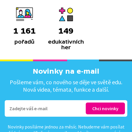
1 161
149
pořadů
edukativních
her
Novinky na e-mail
Pošleme vám, co nového se děje ve světě edu.
Nová videa, témata, funkce a další.
Novinky posíláme jednou za měsíc. Nebudeme vám posílat