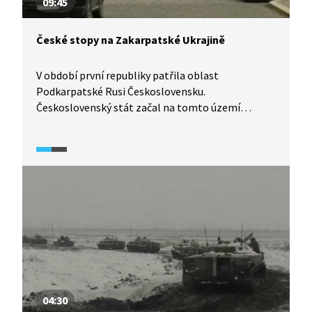
09:45
České stopy na Zakarpatské Ukrajině
V období první republiky patřila oblast
Podkarpatské Rusi Československu.
Československý stát začal na tomto území
s masivní obnovou infrastruktury. Dodnes jsou tu
k vidění díla špičkových českých architektů jako byl
třeba Josef Gočár.
04:30