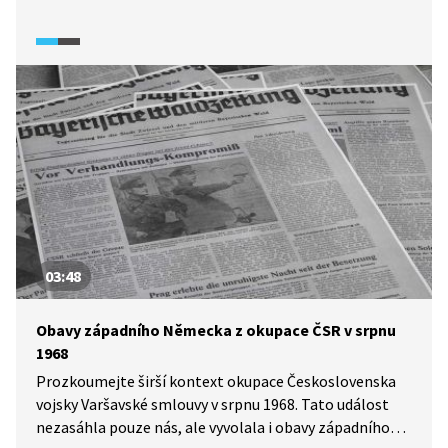
několika místních vesnic. Samotné Prášily sice zůstaly
zachovány (jako jediná z obcí v okolí), avšak v éře
komunistického Československa byly pro veřejnost
nepřístupné a zhruba 50 obyvatel, kteří zde žili, mohlo
domů pouze na propustku. Přesto tu lidé měli zájem
žít.
03:48
Obavy západního Německa z okupace ČSR v srpnu
1968
Prozkoumejte širší kontext okupace Československa
vojsky Varšavské smlouvy v srpnu 1968. Tato událost
nezasáhla pouze nás, ale vyvolala i obavy západního