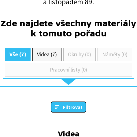
a listopadem 89.
Zde najdete všechny materiály
k tomuto pořadu
Vše (7)
Videa (7)
Okruhy (0)
Náměty (0)
Pracovní listy (0)
Filtrovat
Videa