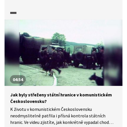
využívaly i v éře komunistického Československa.
04:54
Jak byly střeženy státní hranice v komunistickém
Československu?
K životu v komunistickém Československu
neodmyslitelně patřila i přísná kontrola státních
hranic. Ve videu zjistíte, jak konkrétně vypadal chod