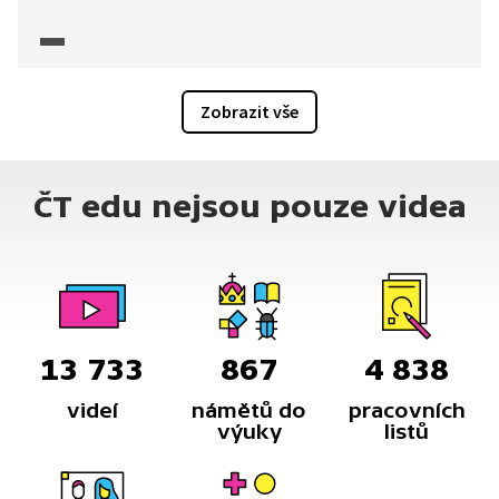
sehrát tzv. králové Šumavy, tedy převaděči, kteří
pomáhali lidem proniknout skrz hraniční pásmo.
Ačkoli si mnozí možná myslí, že král Šumavy byl pouze
jeden, ve videu se dozvíme, jak je to s tímto označením
doopravdy.
Zobrazit vše
ČT edu nejsou pouze videa
13 733
867
4 838
videí
námětů do
pracovních
výuky
listů