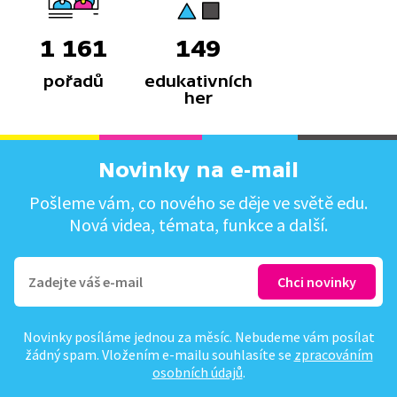
1 161
149
pořadů
edukativních
her
Novinky na e-mail
Pošleme vám, co nového se děje ve světě edu.
Nová videa, témata, funkce a další.
Novinky posíláme jednou za měsíc. Nebudeme vám posílat
žádný spam. Vložením e-mailu souhlasíte se
zpracováním
osobních údajů
.