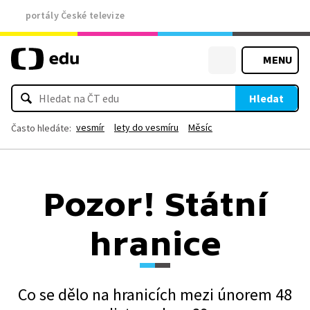
portály České televize
MENU
Hledat
vesmír
lety do vesmíru
Měsíc
Často hledáte:
Pozor! Státní
hranice
Co se dělo na hranicích mezi únorem 48