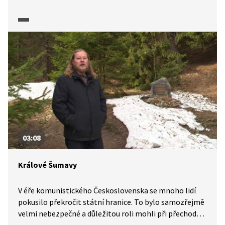
Německa z případného postupu sovětských vojsk.
Podívejte se na video s výpověďmi pamětníků.
03:08
Králové Šumavy
V éře komunistického Československa se mnoho lidí
pokusilo překročit státní hranice. To bylo samozřejmě
velmi nebezpečné a důležitou roli mohli při přechodu