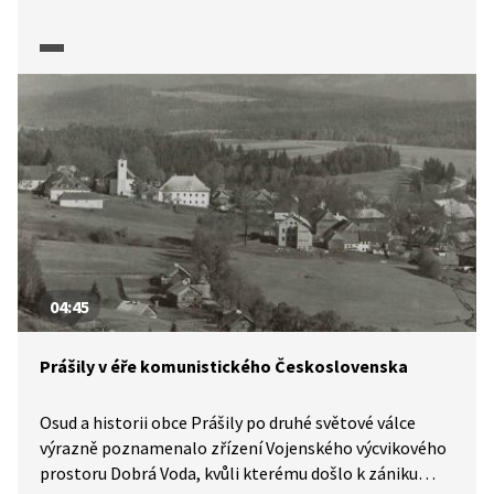
pohraniční stráže, zde konkrétně na příkladu roty
Folmava.
04:45
Prášily v éře komunistického Československa
Osud a historii obce Prášily po druhé světové válce
výrazně poznamenalo zřízení Vojenského výcvikového
prostoru Dobrá Voda, kvůli kterému došlo k zániku