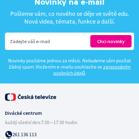
Novinky na e-mail
Pošleme vám, co nového se děje ve světě edu.
Nová videa, témata, funkce a další.
Novinky posíláme jednou za měsíc. Nebudeme vám posílat
žádný spam. Vložením e-mailu souhlasíte se
zpracováním
osobních údajů
.