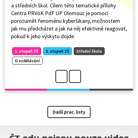
a středních škol. Cílem této tematické přílohy
Centra PRVoK PdF UP Olomouc je pomoci
porozumět fenoménu kyberšikany, možnostem
jak mu předcházet a jak na něj efektivně reagovat,
pokud k jeho výskytu dojde.
1. stupeň ZŠ
2. stupeň ZŠ
Střední škola
O vzdělávání
Další prac. listy