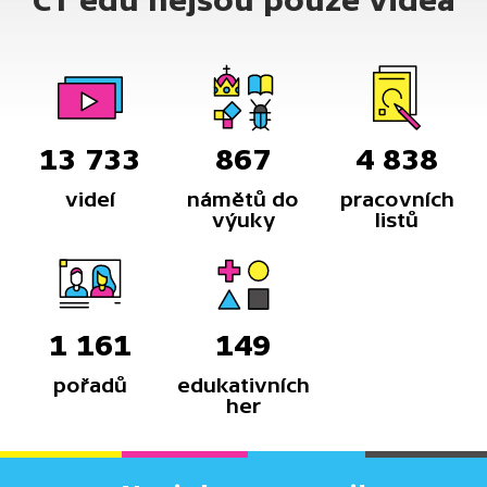
ČT edu nejsou pouze videa
13 733
867
4 838
videí
námětů do
pracovních
výuky
listů
1 161
149
pořadů
edukativních
her