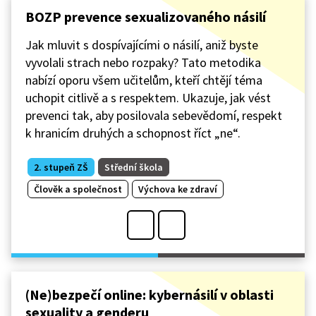
BOZP prevence sexualizovaného násilí
Jak mluvit s dospívajícími o násilí, aniž byste
vyvolali strach nebo rozpaky? Tato metodika
nabízí oporu všem učitelům, kteří chtějí téma
uchopit citlivě a s respektem. Ukazuje, jak vést
prevenci tak, aby posilovala sebevědomí, respekt
k hranicím druhých a schopnost říct „ne“.
2. stupeň ZŠ
Střední škola
Člověk a společnost
Výchova ke zdraví
(Ne)bezpečí online: kybernásilí v oblasti
sexuality a genderu