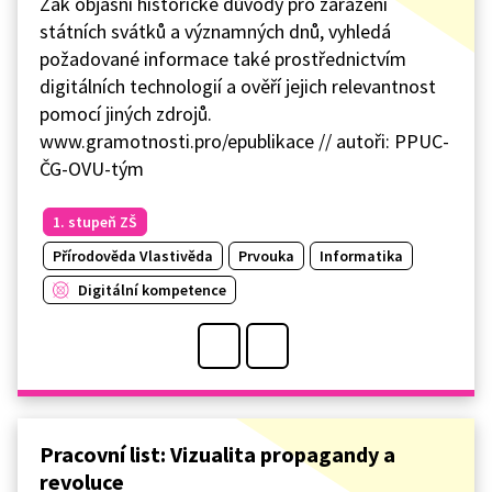
Žák objasní historické důvody pro zařazení
státních svátků a významných dnů, vyhledá
požadované informace také prostřednictvím
digitálních technologií a ověří jejich relevantnost
pomocí jiných zdrojů.
www.gramotnosti.pro/epublikace // autoři: PPUC-
ČG-OVU-tým
1. stupeň ZŠ
Přírodověda Vlastivěda
Prvouka
Informatika
Digitální kompetence
Pracovní list: Vizualita propagandy a
revoluce