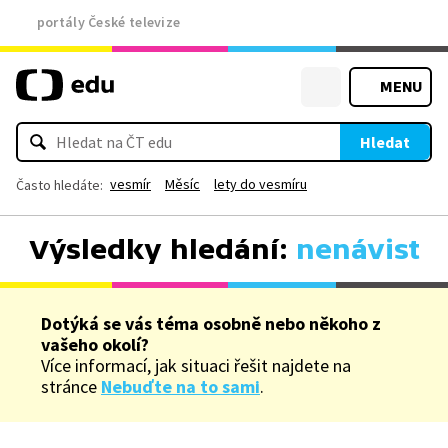
portály České televize
MENU
Hledat
vesmír
Měsíc
lety do vesmíru
Často hledáte:
Výsledky hledání:
nenávist
Dotýká se vás téma osobně nebo někoho z
vašeho okolí?
Více informací, jak situaci řešit najdete na
stránce
Nebuďte na to sami
.