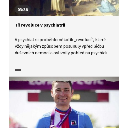
03:36
Tři revoluce v psychiatrii
V psychiatrii proběhlo několik „revolucí“, které
vždy nějakým způsobem posunuly vpřed léčbu
duševních nemocí a ovlivnily pohled na psychicky
narušené jedince. Proměňovaly se nejen samotné
principy v přístupu k diagnostice a psychiatrické
péči, ale s vývojem vědy se vyvíjely i možnosti
v oblasti medikamentů. Zvláště v průběhu 20.
století se v psychiatrii změnilo prakticky vše
a dnešní psychiatrie je vesměs popisována jako éra
psychofarmak.