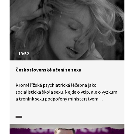
transport do plynových komor. K němu nakonec
nedošlo, přesto úmrtnost v léčebnách za války
několikanásobně vzrostla kvůli špatným životním
podmínkám.
13:52
Československé učení se sexu
Kroměřížská psychiatrická léčebna jako
socialistická škola sexu. Nejde o vtip, ale o výzkum
a trénink sexu podpořený ministerstvem
zdravotnictví. Sexuální terapie pro páry a odhalení
typických sexuálních poruch v manželství, i o tom
je další díl dokumentárního seriálu o sexualitě
v Československu.