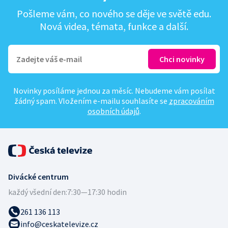
Pošleme vám, co nového se děje ve světě edu.
Nová videa, témata, funkce a další.
Novinky posíláme jednou za měsíc. Nebudeme vám posílat
žádný spam. Vložením e-mailu souhlasíte se
zpracováním
osobních údajů
.