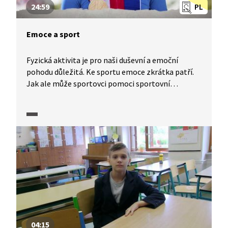
24:59
PL
Emoce a sport
Fyzická aktivita je pro naši duševní a emoční
pohodu důležitá. Ke sportu emoce zkrátka patří.
Jak ale může sportovci pomoci sportovní
psycholog? A může sport pomáhat obyčejnému
smrtelníkovi – nesportovci? Pomáhá sport také
léčit psychiatrické onemocnění? A může být sport
chápán jako prostředek ovlivnění negativních
sociálních jevů, například agrese, násilí nebo
dopingu? Pořadem provází Cyril Höschl.
04:15