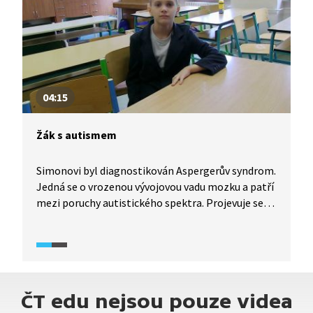
dopingu? Pořadem provází Cyril Höschl.
04:15
Žák s autismem
Simonovi byl diagnostikován Aspergerův syndrom.
Jedná se o vrozenou vývojovou vadu mozku a patří
mezi poruchy autistického spektra. Projevuje se
jako neschopnost integrace jedince
do společnosti či absence emocí. Současně jsou
však syndromem postižení jedinci velmi
inteligentní či jinak abnormálně nadaní. Simon
nad svými vrstevníky vyniká v matematice,
ČT edu nejsou pouze videa
na kterou dochází ve škole dokonce o dva ročníky