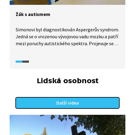
Žák s autismem
Simonovi byl diagnostikován Aspergerův syndrom.
Jedná se o vrozenou vývojovou vadu mozku a patří
mezi poruchy autistického spektra. Projevuje se
jako neschopnost integrace jedince
do společnosti či absence emocí. Současně jsou
však syndromem postižení jedinci velmi
inteligentní či jinak abnormálně nadaní. Simon
nad svými vrstevníky vyniká v matematice,
Lidská osobnost
na kterou dochází ve škole dokonce o dva ročníky
výš.
Další videa