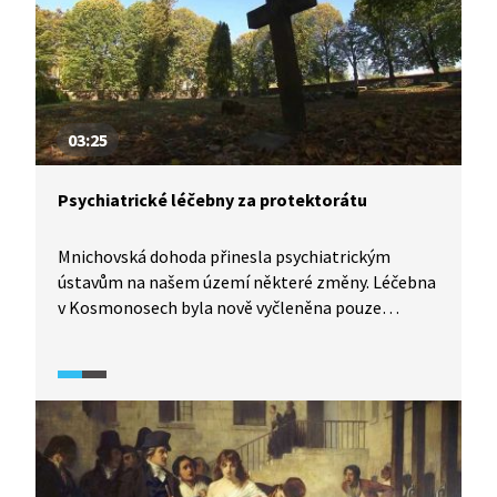
03:25
Psychiatrické léčebny za protektorátu
Mnichovská dohoda přinesla psychiatrickým
ústavům na našem území některé změny. Léčebna
v Kosmonosech byla nově vyčleněna pouze
pro české Němce. Ani k občanům stejné
národnosti se však nacisté nechovali o nic lépe.
Na základě určitých kritérií vyselektovali
neperspektivní pacienty a přichystali pro ně
transport do plynových komor. K němu nakonec
nedošlo, přesto úmrtnost v léčebnách za války
několikanásobně vzrostla kvůli špatným životním