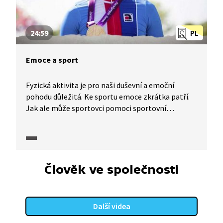
24:59
PL
Emoce a sport
Fyzická aktivita je pro naši duševní a emoční
pohodu důležitá. Ke sportu emoce zkrátka patří.
Jak ale může sportovci pomoci sportovní
psycholog? A může sport pomáhat obyčejnému
smrtelníkovi – nesportovci? Pomáhá sport také
léčit psychiatrické onemocnění? A může být sport
chápán jako prostředek ovlivnění negativních
sociálních jevů, například agrese, násilí nebo
Člověk ve společnosti
dopingu? Pořadem provází Cyril Höschl.
Další videa