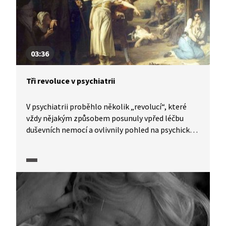
podmínkám.
03:36
Tři revoluce v psychiatrii
V psychiatrii proběhlo několik „revolucí“, které
vždy nějakým způsobem posunuly vpřed léčbu
duševních nemocí a ovlivnily pohled na psychicky
narušené jedince. Proměňovaly se nejen samotné
principy v přístupu k diagnostice a psychiatrické
péči, ale s vývojem vědy se vyvíjely i možnosti
v oblasti medikamentů. Zvláště v průběhu 20.
století se v psychiatrii změnilo prakticky vše
a dnešní psychiatrie je vesměs popisována jako éra
psychofarmak.