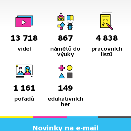
výš.
13 718
867
4 838
videí
námětů do
pracovních
výuky
listů
1 161
149
pořadů
edukativních
her
Novinky na e-mail