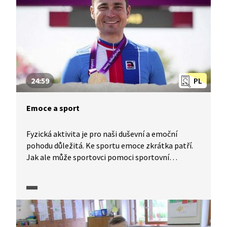
24:59
PL
Emoce a sport
Fyzická aktivita je pro naši duševní a emoční
pohodu důležitá. Ke sportu emoce zkrátka patří.
Jak ale může sportovci pomoci sportovní
psycholog? A může sport pomáhat obyčejnému
smrtelníkovi – nesportovci? Pomáhá sport také
léčit psychiatrické onemocnění? A může být sport
chápán jako prostředek ovlivnění negativních
sociálních jevů, například agrese, násilí nebo