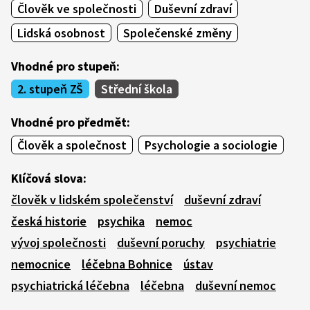
Člověk ve společnosti
Duševní zdraví
Lidská osobnost
Společenské změny
Vhodné pro stupeň:
2. stupeň ZŠ
Střední škola
Vhodné pro předmět:
Člověk a společnost
Psychologie a sociologie
Klíčová slova:
člověk v lidském společenství
duševní zdraví
česká historie
psychika
nemoc
vývoj společnosti
duševní poruchy
psychiatrie
nemocnice
léčebna Bohnice
ústav
psychiatrická léčebna
léčebna
duševní nemoc