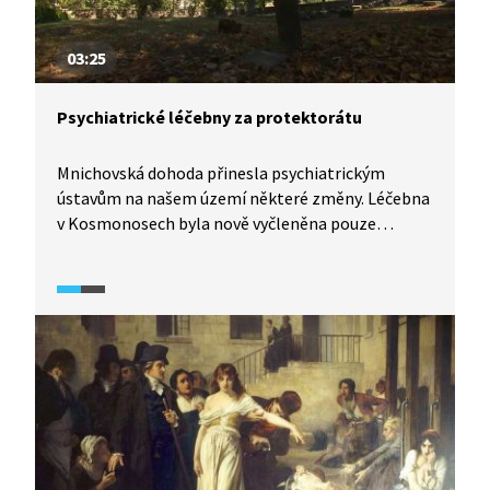
03:25
Psychiatrické léčebny za protektorátu
Mnichovská dohoda přinesla psychiatrickým
ústavům na našem území některé změny. Léčebna
v Kosmonosech byla nově vyčleněna pouze
pro české Němce. Ani k občanům stejné
národnosti se však nacisté nechovali o nic lépe.
Na základě určitých kritérií vyselektovali
neperspektivní pacienty a přichystali pro ně
transport do plynových komor. K němu nakonec
nedošlo, přesto úmrtnost v léčebnách za války
několikanásobně vzrostla kvůli špatným životním
podmínkám.