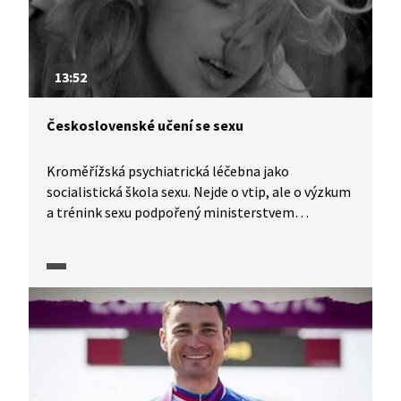
13:52
Československé učení se sexu
Kroměřížská psychiatrická léčebna jako
socialistická škola sexu. Nejde o vtip, ale o výzkum
a trénink sexu podpořený ministerstvem
zdravotnictví. Sexuální terapie pro páry a odhalení
typických sexuálních poruch v manželství, i o tom
je další díl dokumentárního seriálu o sexualitě
v Československu.