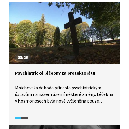
03:25
Psychiatrické léčebny za protektorátu
Mnichovská dohoda přinesla psychiatrickým
ústavům na našem území některé změny. Léčebna
v Kosmonosech byla nově vyčleněna pouze
pro české Němce. Ani k občanům stejné
národnosti se však nacisté nechovali o nic lépe.
Na základě určitých kritérií vyselektovali
neperspektivní pacienty a přichystali pro ně