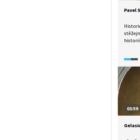
státec
Pavel 
Histori
stěžejn
histori
napsal 
histori
unikl p
účasti 
prostě 
z vyše
Prahu o
na Bílé
exilu. O
03:59
ze Zhoř
Charvát
Gelasi