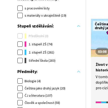
s pracovními listy
s materiály v ukrajinštině (19)
Čeština
Stupeň vzdělávání:
druhý j
Předškolní (0)
1. stupeň ZŠ (74)
03:08
2. stupeň ZŠ (261)
Střední škola (283)
Život v
histori
Předměty:
V tomto
Biologie (4)
doplňko
pro ciz
Čeština jako druhý jazyk (20)
s klíčo
ČJ a literatura (107)
a osobn
Člověk a společnost (58)
zaměře