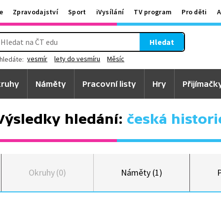
e
Zpravodajství
Sport
iVysílání
TV program
Pro děti
A
Hledat
vesmír
lety do vesmíru
Měsíc
hledáte:
ruhy
Náměty
Pracovní listy
Hry
Přijímačk
Výsledky hledání:
česká histori
Okruhy (0)
Náměty (1)
P