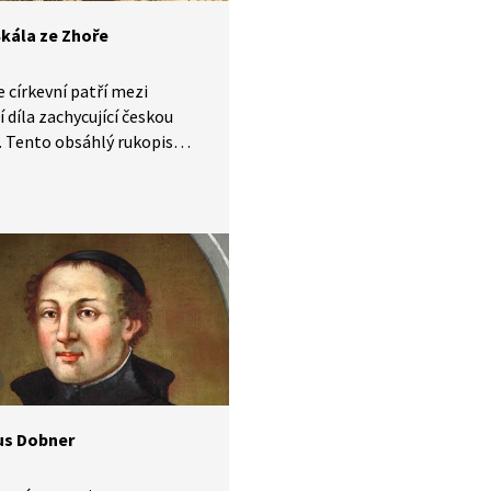
h?
Skála ze Zhoře
e církevní patří mezi
í díla zachycující českou
i. Tento obsáhlý rukopis
v první polovině 17. století
k Pavel Skála ze Zhoře, který
ronásledování kvůli své
na stavovském povstání
proto, že si na něj žádný
třovatelů nevzpomněl.
pustil brzy po osudné bitvě
 hoře a uchýlil se do saského
 životě a díle Pavla Skály
e vypráví historik Petr
.
us Dobner