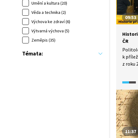
Umění a kultura (20)
Věda a technika (2)
09:53
Výchova ke zdraví (6)
Výtvarná výchova (5)
Histori
Zeměpis (35)
ČR
Politol
Témata:
k příle
z roku 
volbě p
Vysvětl
otevřel
měla p
veřejno
zejmén
při pre
Proč by
A jak j
11:37
model b