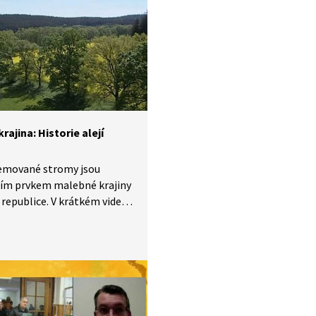
istorie. Je vhodný
ím pro mírně pokročilé
aršího školního věku.
rajina: Historie alejí
lemované stromy jsou
ním prvkem malebné krajiny
 republice. V krátkém videu
íme, proč naši předkové
 stromořadí vysazovali a jaký
 mají dodnes pro vnímání
jako celku.