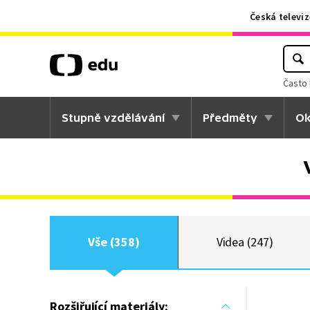
Česká televiz
Často 
Stupně vzdělávání
Předměty
Ok
Vše (358)
Videa (247)
Rozšiřující materiály: