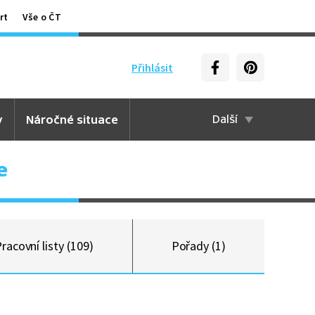
rt
Vše o ČT
Přihlásit
y
Náročné situace
Další
e
racovní listy (109)
Pořady (1)