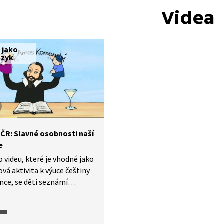
Videa
 jako
azyk
 ČR: Slavné osobnosti naší
e
 videu, které je vhodné jako
vá aktivita k výuce češtiny
ince, se děti seznámí
vými událostmi
ostmi české historie. Díl je
ný na slavné osobnosti