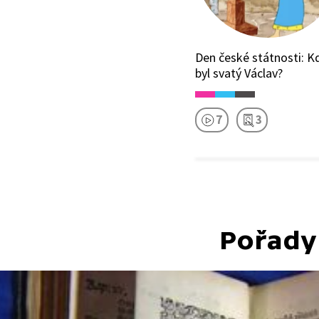
Den české státnosti: K
byl svatý Václav?
7
3
Pořady