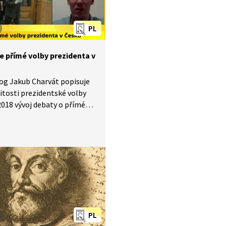
PL
e přímé volby prezidenta v
og Jakub Charvát popisuje
žitosti prezidentské volby
2018 vývoj debaty o přímé
rezidenta v České republice.
uje, proč se téma znovu
o po roce 2001 a jaký vliv
růběžná nespokojenost
sti s nepřímou volbou,
a po událostech
zidentské volbě v roce 2008.
la přímá volba zavedena?
e její současný dvoukolový
PL
ěžný i v dalších evropských