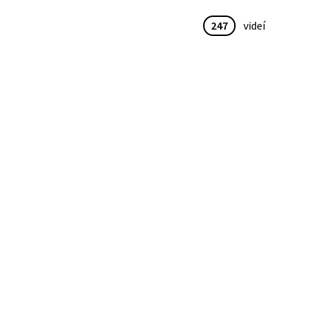
247
videí