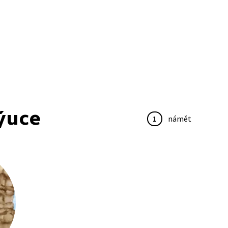
ýuce
1
námět