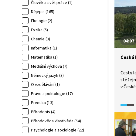
české h
Člověk a svět práce (1)
předevš
Dějepis (165)
žáky st
Ekologie (2)
Fyzika (5)
Chemie (3)
04:07
Informatika (1)
Česká k
Matematika (1)
Mediální výchova (7)
Cesty 
Německý jazyk (3)
stěžej
O vzdělávání (1)
v České
se dozv
Právo a politologie (17)
aleje a
Prvouka (13)
význam
Přírodopis (4)
krajiny 
Přírodověda Vlastivěda (54)
Psychologie a sociologie (22)