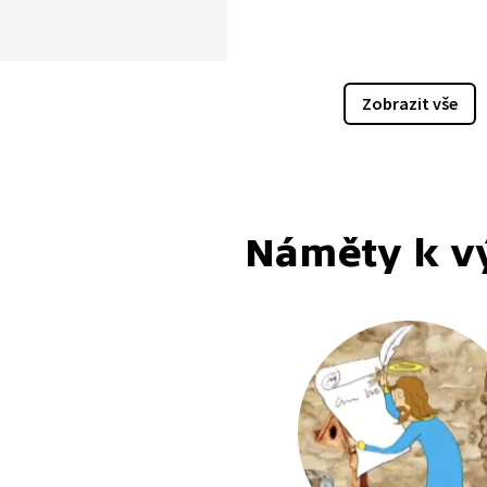
Zobrazit vše
Náměty k v