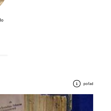
do
1
pořad