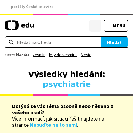
portály České televize
MENU
Hledat
vesmír
lety do vesmíru
Měsíc
Často hledáte:
Výsledky hledání:
psychiatrie
Dotýká se vás téma osobně nebo někoho z
vašeho okolí?
Více informací, jak situaci řešit najdete na
stránce
Nebuďte na to sami
.