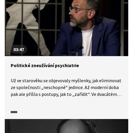
03:47
Politické zneužívání psychiatrie
Už ve starověku se objevovaly myšlenky, jak eliminovat
ze společnosti „neschopné“ jedince. Až moderní doba
pak ale přišla s postupy, jak to „zařídit“. Ve dvacátém
století toho zneužily totalitní systémy a hovoříme
o politickém zneužití psychiatrie. V některých
autoritativních státech je eliminace odpůrců skrze
psychiatrii dodnes používaná.