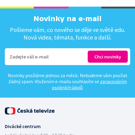
Novinky na e-mail
Pošleme vám, co nového se děje ve světě edu.
Nová videa, témata, funkce a další.
Novinky posíláme jednou za měsíc. Nebudeme vám posílat
žádný spam. Vložením e-mailu souhlasíte se
zpracováním
osobních údajů
.