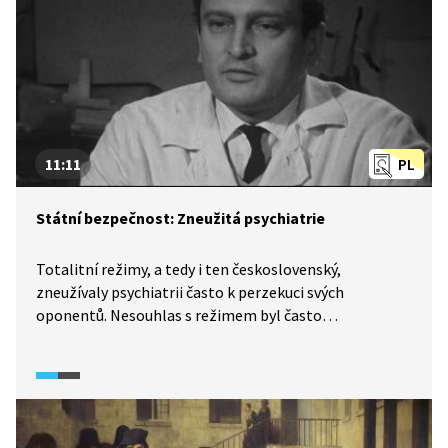
11:11
PL
Státní bezpečnost: Zneužitá psychiatrie
Totalitní režimy, a tedy i ten československý,
zneužívaly psychiatrii často k perzekuci svých
oponentů. Nesouhlas s režimem byl často
interpretován jako výraz duševní poruchy. Dalším
zneužitím bylo využití psychiatrů a důvěry jejich
pacientů k navázání tajné spolupráce např. se Státní
bezpečností. Jedním z příkladů je i případ MUDr.
Miroslava Plzáka, kterému se však po listopadu 1989