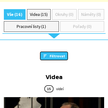
Vše (16)
Videa (15)
Okruhy (0)
Náměty (0)
Pracovní listy (1)
Pořady (0)
Filtrovat
Videa
15
videí