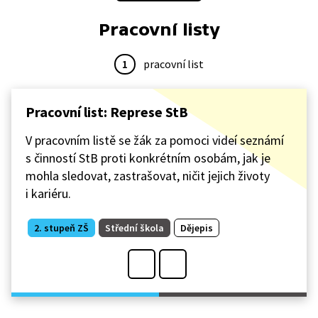
i na důležitost studia emocí při rozvoji závislostí,
Pracovní listy
například na drogách nebo alkoholu. Pořadem provází
psychiatr Cyril Höschl.
1
pracovní list
Pracovní list: Represe StB
V pracovním listě se žák za pomoci videí seznámí
s činností StB proti konkrétním osobám, jak je
mohla sledovat, zastrašovat, ničit jejich životy
i kariéru.
2. stupeň ZŠ
Střední škola
Dějepis