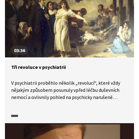
nedostalo žádného společenského odsudku.
03:36
Tři revoluce v psychiatrii
V psychiatrii proběhlo několik „revolucí“, které vždy
nějakým způsobem posunuly vpřed léčbu duševních
nemocí a ovlivnily pohled na psychicky narušené
jedince. Proměňovaly se nejen samotné principy
v přístupu k diagnostice a psychiatrické péči, ale
s vývojem vědy se vyvíjely i možnosti v oblasti
medikamentů. Zvláště v průběhu 20. století se
v psychiatrii změnilo prakticky vše a dnešní psychiatrie