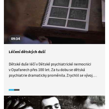
09:34
Léčení dětských duší
Dětské duše léčí v Dětské psychiatrické nemocnici
v Opařanech přes 100 let. Za tu dobu se dětská
psychiatrie dramaticky proměnila. Zrychlil se vývoj
oboru, narostlo spektrum diagnóz, změnily se léčebné
metody. Nárůst počtu dětí s psychickými problémy je
celospolečenský problém a netýká se jen České
republiky. V ukázce z dokumentu Místo pro duši hovoří
ředitel nemocnice, své příběhy vyprávějí dvě dětské
pacientky a jejich matky.