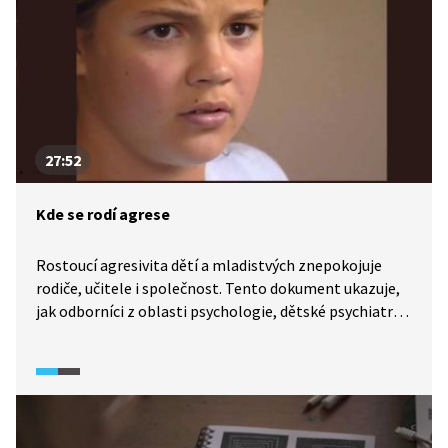
je vesměs popisována jako éra psychofarmak.
27:52
Kde se rodí agrese
Rostoucí agresivita dětí a mladistvých znepokojuje
rodiče, učitele i společnost. Tento dokument ukazuje,
jak odborníci z oblasti psychologie, dětské psychiatrie
a policie vnímají příčiny agrese a jak se jí dá předcházet.
Dozvíte se, co je u dětí ještě „běžné“, jak rodinné
a sociální prostředí ovlivňuje chování mladistvých
a jaké zkušenosti přináší výzkum i praxe. Dokument byl
natočen v roce 2005.