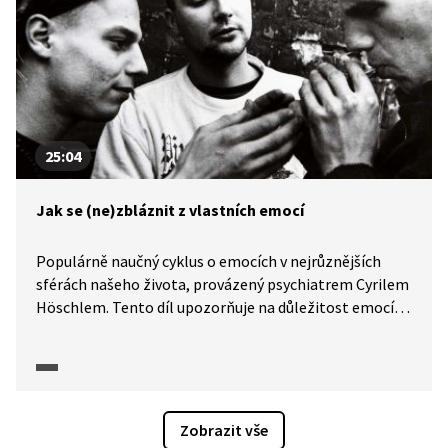
25:04
Jak se (ne)zbláznit z vlastních emocí
Populárně naučný cyklus o emocích v nejrůznějších
sférách našeho života, provázený psychiatrem Cyrilem
Höschlem. Tento díl upozorňuje na důležitost emocí
a různých emočních aspektů u psychiatrických poruch
a při jejich léčbě. Je zaměřen na psychiatrii, jež má
v celé medicíně ve vztahu k emocím poměrně výsadní
postavení. Největší duševní poruchy, jako je bipolární
afektivní porucha či úzkostné poruchy, jsou vlastně
Zobrazit vše
poruchami nálad či emocí. Chceme upozornit