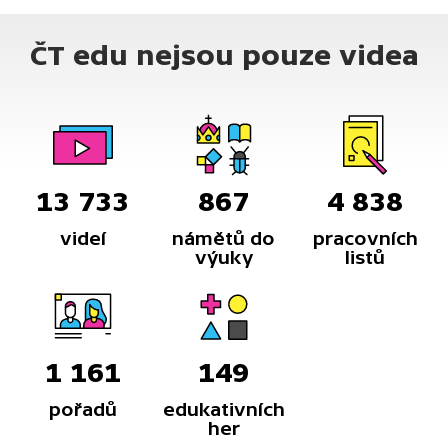
ČT edu nejsou pouze videa
13 733
867
4 838
videí
námětů do
pracovních
výuky
listů
1 161
149
pořadů
edukativních
her