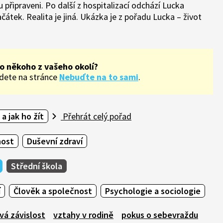
 připraveni. Po další z hospitalizací odchází Lucka
ačátek. Realita je jiná. Ukázka je z pořadu Lucka – život
o někoho z vašeho okolí?
ajdete na stránce
Nebuďte na to sami
.
 a jak ho žít
Přehrát celý pořad
nost
Duševní zdraví
Střední škola
í
Člověk a společnost
Psychologie a sociologie
vá závislost
vztahy v rodině
pokus o sebevraždu