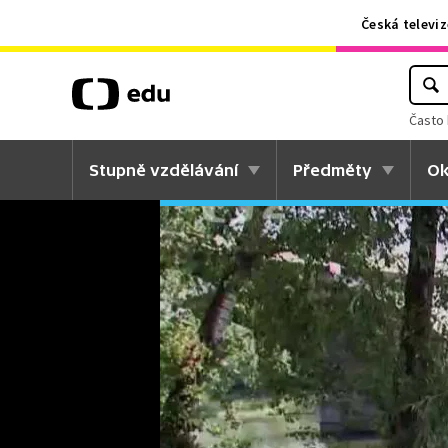
Česká televiz
Často 
Stupně vzdělávání
Předměty
Ok