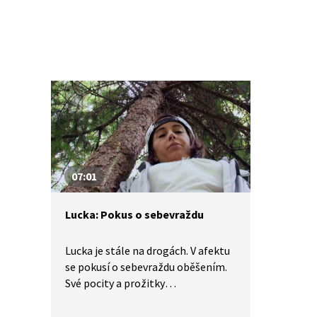
trauma v podobě
postinterrupčního syndromu.
07:01
Lucka: Pokus o sebevraždu
Lucka je stále na drogách. V afektu
se pokusí o sebevraždu oběšením.
Své pocity a prožitky
z neúspěšného pokusu popisuje
velmi autenticky. Narušený vztah