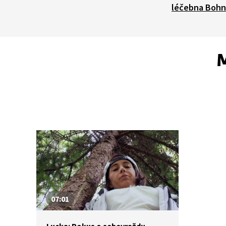
léčebna Bohn
M
07:01
Lucka: Pokus o sebevraždu