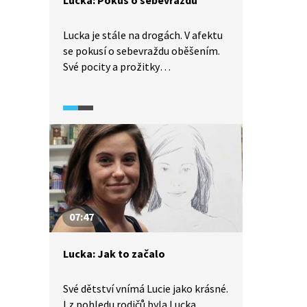
Lucka je stále na drogách. V afektu
se pokusí o sebevraždu oběšením.
Své pocity a prožitky
z neúspěšného pokusu popisuje
velmi autenticky. Narušený vztah
s matkou, opakovaný neúspěšný
pobyt v léčebně a jak drogy působí
na psychiku člověka. To je obsahem
ukázky z pořadu Lucka – život a jak
ho žít.
07:47
Lucka: Jak to začalo
Své dětství vnímá Lucie jako krásné.
I z pohledu rodičů byla Lucka