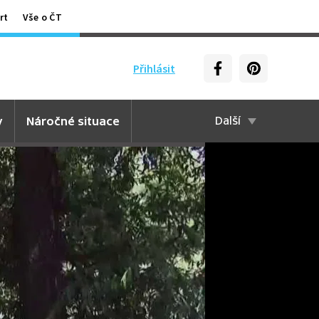
rt
Vše o ČT
Přihlásit
y
Náročné situace
Další