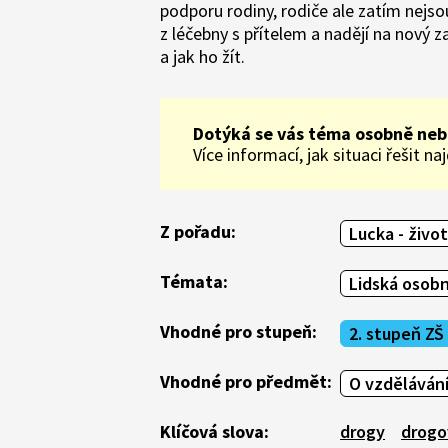
podporu rodiny, rodiče ale zatím nejsou
z léčebny s přítelem a nadějí na nový z
a jak ho žít.
Dotýká se vás téma osobně neb
Více informací, jak situaci řešit n
Z pořadu:
Lucka - život
Témata:
Lidská osob
Vhodné pro stupeň:
2. stupeň ZŠ
Vhodné pro předmět:
O vzděláván
Klíčová slova:
drogy
drogo