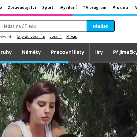
e
Zpravodajství
Sport
iVysílání
TV program
Pro děti
A
Hledat
lety do vesmíru
vesmír
Měsíc
hledáte:
ruhy
Náměty
Pracovní listy
Hry
Přijímačk