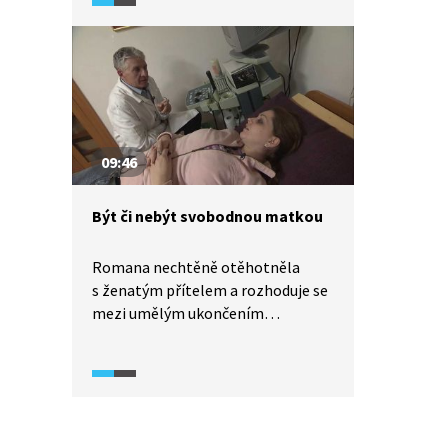
dohnala k rozchodu s rodinou
a životu na ulici. Jiný pohled
na Lucčino chování i na vztah
s drogově závislou dcerou mají
rodiče. Ukázka je z pořadu Lucka –
život a jak ho žít.
09:46
Být či nebýt svobodnou matkou
Romana nechtěně otěhotněla
s ženatým přítelem a rozhoduje se
mezi umělým ukončením
těhotenství a životem svobodné
matky. V podobné situaci se ocitla
i Ivana, která se rozhodla
pro zákrok, ale poté, co ho
absolvovala, se u ní dostavilo