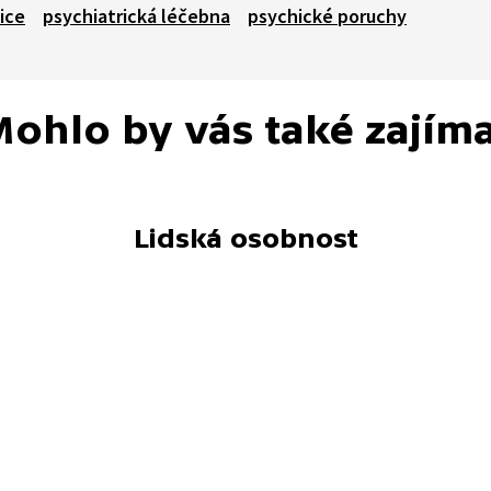
ice
psychiatrická léčebna
psychické poruchy
ohlo by vás také zajím
Lidská osobnost