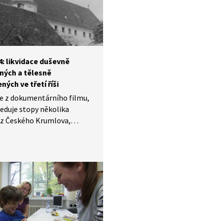
semi? Co za poruchou stojí?
 provází Cyril Höschl.
4: likvidace duševně
ých a tělesně
ných ve třetí říši
e z dokumentárního filmu,
leduje stopy několika
z Českého Krumlova,
e komentář MUDr. Milana
 o průběhu akce nazvané T4
idaci duševně nemocných
ně postižených. Likvidace,
robíhala ze začátku
váním v rámci vybudovaných
rií v psychiatrických
ch, se setkala s odporem