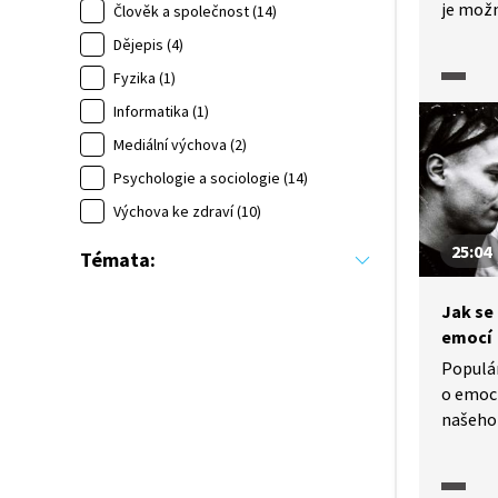
je možn
Člověk a společnost (14)
mimořá
Dějepis (4)
organis
Fyzika (1)
napadlo
poznání
Informatika (1)
A co ta
Mediální výchova (2)
onemoc
Psychologie a sociologie (14)
proude
Výchova ke zdraví (10)
stále p
ale pře
25:04
Témata:
elektro
poměrn
Jak se 
metodu 
emocí
praxe, 
magnet
Populá
o emocí
našeho 
psychi
Tento d
emocí 