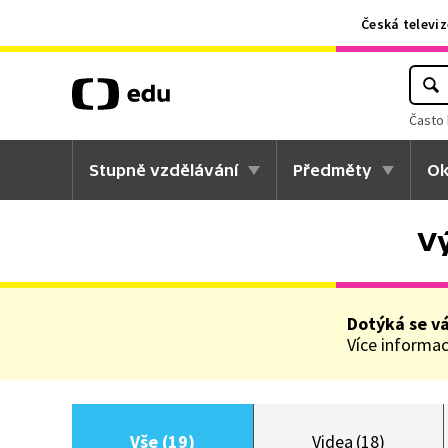
Česká televiz
Často 
Stupně vzdělávání
Předměty
Ok
Vý
Dotýká se v
Více informací
Vše (19)
Videa (18)