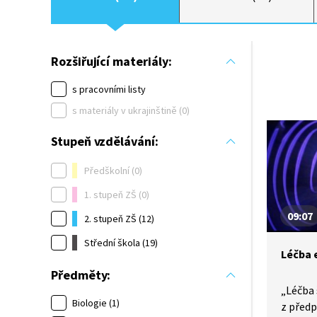
Rozšiřující materiály:
s pracovními listy
s materiály v ukrajinštině (0)
Stupeň vzdělávání:
Předškolní (0)
1. stupeň ZŠ (0)
09:07
2. stupeň ZŠ (12)
Střední škola (19)
Léčba 
Předměty:
„Léčba
Biologie (1)
z předp