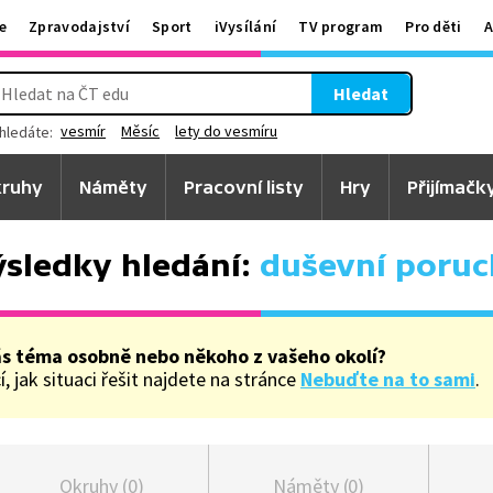
e
Zpravodajství
Sport
iVysílání
TV program
Pro děti
A
Hledat
vesmír
Měsíc
lety do vesmíru
hledáte:
ruhy
Náměty
Pracovní listy
Hry
Přijímačk
sledky hledání:
duševní poruc
ás téma osobně nebo někoho z vašeho okolí?
, jak situaci řešit najdete na stránce
Nebuďte na to sami
.
Okruhy (0)
Náměty (0)