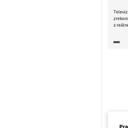
někter
Televiz
zrekons
z reáln
v lese 
se poté
celá ak
do kůže
i býval
kteří m
zkušeno
a násle
Pra