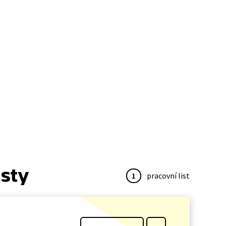
isty
1
pracovní list