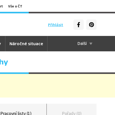
rt
Vše o ČT
Přihlásit
y
Náročné situace
Další
hy
Pracovní listy (1)
Pořady (0)