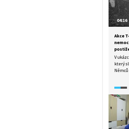
a depre
Pořadem
04:16
Akce T
nemocn
postiže
V ukázc
který s
Němců 
uslyšít
Nováka
na likv
a těles
která p
zplyno
kremato
léčebná