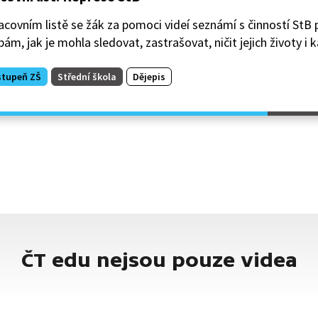
acovním listě se žák za pomoci videí seznámí s činností StB
ám, jak je mohla sledovat, zastrašovat, ničit jejich životy i k
stupeň ZŠ
Střední škola
Dějepis
ČT edu nejsou pouze videa