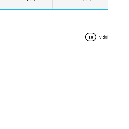
18
videí