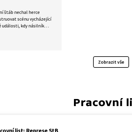
é postupy ABA.
ní štáb nechal herce
truovat scénu vycházející
é události, kdy násilník
zavraždil dvě stopařky. Herec
 pokusí vyjádřit, jak na něj
ce působila, a snaží se
 vraha vcítit. Přítomni jsou
ý vyšetřovatel a psycholog,
Zobrazit vše
ají s podobnými zločiny
st, aby přiblížili motivy
dné chování zločinců.
Pracovní l
covní list: Represe StB