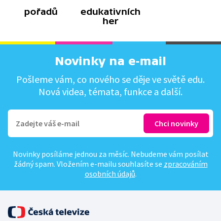
pořadů
edukativních
her
Novinky na e-mail
Pošleme vám, co nového se děje ve světě edu.
Nová videa, témata, funkce a další.
Novinky posíláme jednou za měsíc. Nebudeme vám posílat
žádný spam. Vložením e-mailu souhlasíte se
zpracováním
osobních údajů
.