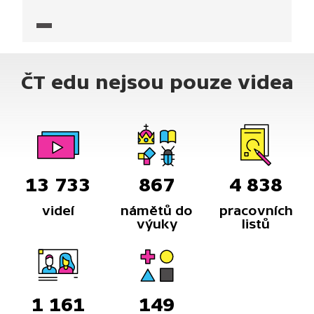
republice a čtvrtý na světě, který byl zařazen mezi
památky UNESCO.
ČT edu nejsou pouze videa
13 733
867
4 838
videí
námětů do
pracovních
výuky
listů
1 161
149