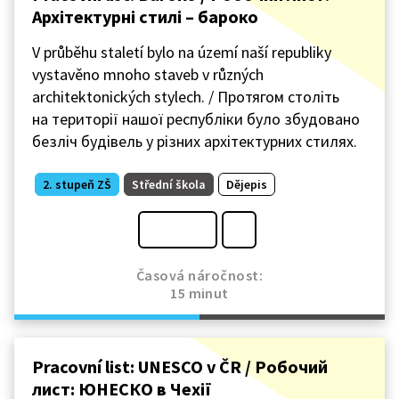
Архітектурні стилі – бароко
V průběhu staletí bylo na území naší republiky
vystavěno mnoho staveb v různých
architektonických stylech. / Протягом століть
на території нашої республіки було збудовано
безліч будівель у різних архітектурних стилях.
2. stupeň ZŠ
Střední škola
Dějepis
Časová náročnost:
15 minut
Pracovní list: UNESCO v ČR / Робочий
лист: ЮНЕСКО в Чехії