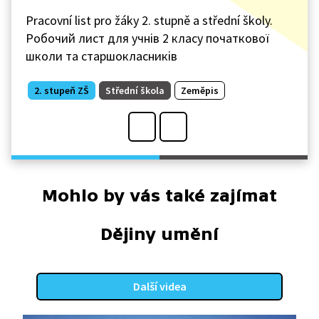
Pracovní list pro žáky 2. stupně a střední školy.
Робочий лист для учнів 2 класу початкової
школи та старшокласників
2. stupeň ZŠ
Střední škola
Zeměpis
Mohlo by vás také zajímat
Dějiny umění
Další videa