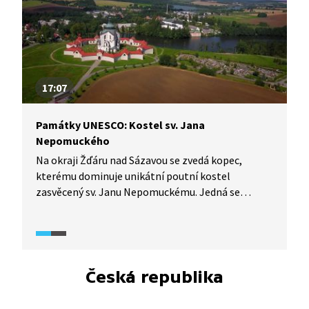
17:07
Památky UNESCO: Kostel sv. Jana
Nepomuckého
Na okraji Žďáru nad Sázavou se zvedá kopec,
kterému dominuje unikátní poutní kostel
zasvěcený sv. Janu Nepomuckému. Jedná se
o vrcholné dílo barokního stavitele Jana Blažeje
Santiniho, který nevelkou stavbu obklopenou
ambitem postavil v letech 1719 – 1722. Velmi
členitý svatostánek je totiž s nadsázkou řečeno
otevřenou knihou plnou symbolů spjatých
Česká republika
s kultem našeho předního světce. Navíc je stavba
vůbec nejoriginálnějším příkladem takzvané