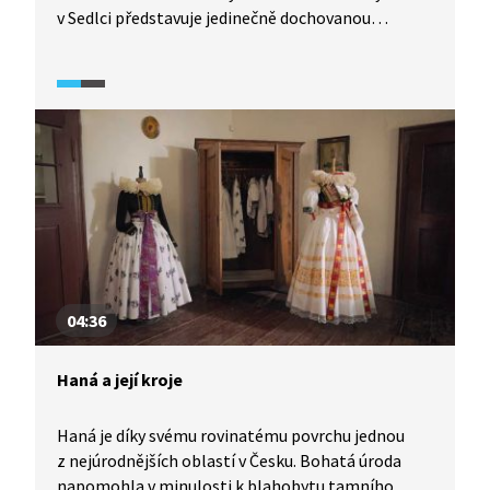
v Sedlci představuje jedinečně dochovanou
středověkou urbanistickou strukturu s řadou
cenných gotických, renesančních a barokních
domů. Její uliční síť představuje skutečný labyrint.
K dalším významným památkám Kutné Hory,
po kterých provází Miroslav Táborský, patří
Vlašský dvůr, pozdně gotický měšťanský Kamenný
dům, středověký kostel sv. Jakuba, monumentální
Jezuitská kolej nebo klášter Voršilek.
04:36
Haná a její kroje
Haná je díky svému rovinatému povrchu jednou
z nejúrodnějších oblastí v Česku. Bohatá úroda
napomohla v minulosti k blahobytu tamního