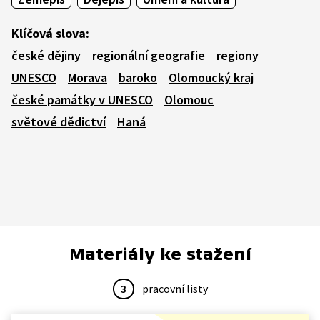
Klíčová slova:
české dějiny
regionální geografie
regiony
UNESCO
Morava
baroko
Olomoucký kraj
české památky v UNESCO
Olomouc
světové dědictví
Haná
Materiály ke stažení
3
pracovní listy