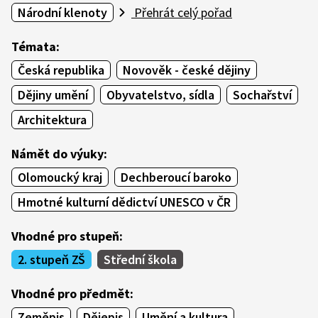
Národní klenoty
Přehrát celý pořad
Témata:
Česká republika
Novověk - české dějiny
Dějiny umění
Obyvatelstvo, sídla
Sochařství
Architektura
Námět do výuky:
Olomoucký kraj
Dechberoucí baroko
Hmotné kulturní dědictví UNESCO v ČR
Vhodné pro stupeň:
2. stupeň ZŠ
Střední škola
Vhodné pro předmět:
Zeměpis
Dějepis
Umění a kultura