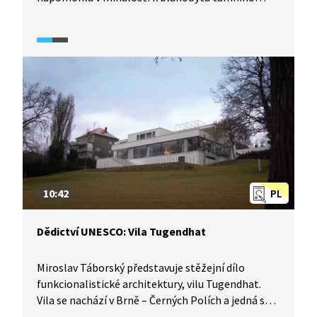
obyvatelstva, což se odrazilo i na bohatě
zdobených krojích z období baroka, které uvidíme
ve videu, a dozvíme se také o jejich historii. Kromě
krojů si prohlédneme také hanácký grunt, tradiční
místní obydlí.
10:42
PL
Dědictví UNESCO: Vila Tugendhat
Miroslav Táborský představuje stěžejní dílo
funkcionalistické architektury, vilu Tugendhat.
Vila se nachází v Brně – Černých Polích a jedná se
o první objekt moderní architektury v České