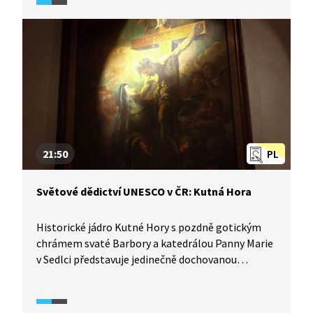
pozdně gotického opevnění s branami. Náměstí
Zachariáše z Hradce je lemováno souborem
gotických a renesančních měšťanských domů
s podloubími. Harmonický soubor členitých fasád
působivě dotvářejí renesanční, barokní
a klasicistní štíty. Na místě původně gotického
hradu dnes najdete půvabný renesanční zámek
s rozlehlou zahradou a anglickým parkem.
21:50
PL
Světové dědictví UNESCO v ČR: Kutná Hora
Historické jádro Kutné Hory s pozdně gotickým
chrámem svaté Barbory a katedrálou Panny Marie
v Sedlci představuje jedinečně dochovanou
středověkou urbanistickou strukturu s řadou
cenných gotických, renesančních a barokních
domů. Její uliční síť představuje skutečný labyrint.