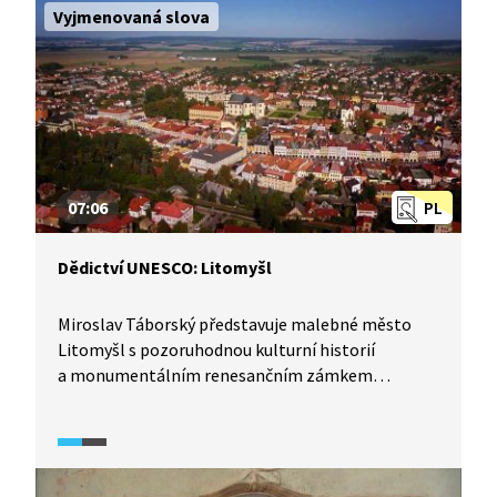
Vyjmenovaná slova
07:06
PL
Dědictví UNESCO: Litomyšl
Miroslav Táborský představuje malebné město
Litomyšl s pozoruhodnou kulturní historií
a monumentálním renesančním zámkem
zapsaným v roce 1999 na prestižní seznam
UNESCO. Renesanční zámek je jedním z největších
renesančních zámků v České republice
a významným příkladem arkádového zámku