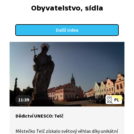
Obyvatelstvo, sídla
Další videa
11:39
PL
Dědictví UNESCO: Telč
Městečko Telč získalo světový věhlas díky unikátní