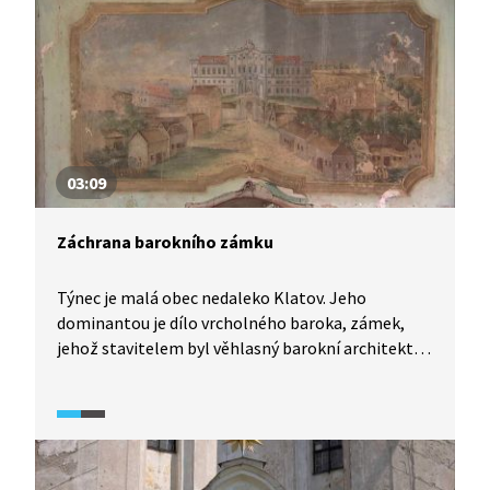
italského typu. Přes úpravy interiéru, především
na konci 18. století, si stále uchoval téměř
nedotčený vzhled z dob renesance, včetně
unikátní sgrafitové výzdoby fasád a štítů.
Dochovaly se také mnohé hospodářské budovy
a zámecká zahrada.
03:09
Záchrana barokního zámku
Týnec je malá obec nedaleko Klatov. Jeho
dominantou je dílo vrcholného baroka, zámek,
jehož stavitelem byl věhlasný barokní architekt
Giovanni Battista Alliprandi. V době komunismu
byl zámek sídlem Československé lidové armády.
V roce 2000 se jeho majitelem stal soukromý
vlastník, který se pokouší zdevastovaný zámek
zachránit.