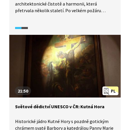
architektonické čistotě a harmonii, která
přetrvala několik staletí. Po velkém požáru
koncem 14. století bylo město znovu postaveno.
Z tohoto období jsou zachovány pozůstatky
pozdně gotického opevnění s branami. Náměstí
Zachariáše z Hradce je lemováno souborem
gotických a renesančních měšťanských domů
s podloubími. Harmonický soubor členitých fasád
působivě dotvářejí renesanční, barokní
a klasicistní štíty. Na místě původně gotického
hradu dnes najdete půvabný renesanční zámek
s rozlehlou zahradou a anglickým parkem.
21:50
PL
Světové dědictví UNESCO v ČR: Kutná Hora
Historické jádro Kutné Hory s pozdně gotickým
chrámem svaté Barbory a katedrálou Panny Marie