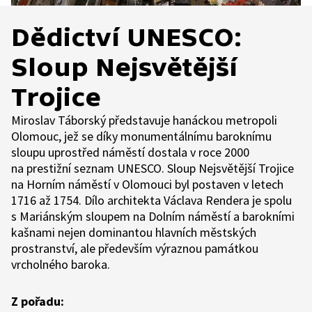
Dědictví UNESCO:
Sloup Nejsvětější
Trojice
Miroslav Táborský představuje hanáckou metropoli
Olomouc, jež se díky monumentálnímu baroknímu
sloupu uprostřed náměstí dostala v roce 2000
na prestižní seznam UNESCO. Sloup Nejsvětější Trojice
na Horním náměstí v Olomouci byl postaven v letech
1716 až 1754. Dílo architekta Václava Rendera je spolu
s Mariánským sloupem na Dolním náměstí a barokními
kašnami nejen dominantou hlavních městských
prostranství, ale především výraznou památkou
vrcholného baroka.
Z pořadu: