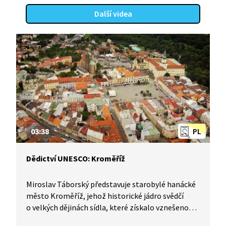
barokní gotiky, jíž se Jan Blažej Santini zcela
Další videa
vymykal dobovým konvencím a v mnohém
předběhl vnímání architektury.
03:38
PL
Dědictví UNESCO: Kroměříž
Miroslav Táborský představuje starobylé hanácké
město Kroměříž, jehož historické jádro svědčí
o velkých dějinách sídla, které získalo vznešenou
přezdívku „Hanácké Athény“. Město figuruje