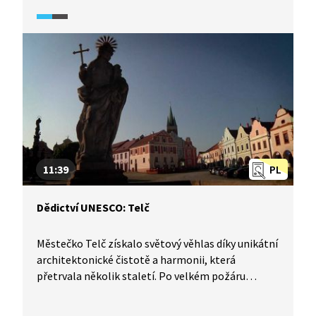
od roku 1998 na prestižním seznamu UNESCO díky
Arcibiskupskému zámku a dvojici působivých
příkladů historické zahradní architektury. Tento
hold božské přírodě nikdy nepřestane okouzlovat
svou symbolikou jednak stálého plynutí času,
jednak lidské pomíjivosti. Pojďte se podívat.
11:39
PL
Dědictví UNESCO: Telč
Městečko Telč získalo světový věhlas díky unikátní
architektonické čistotě a harmonii, která
přetrvala několik staletí. Po velkém požáru
koncem 14. století bylo město znovu postaveno.
Z tohoto období jsou zachovány pozůstatky