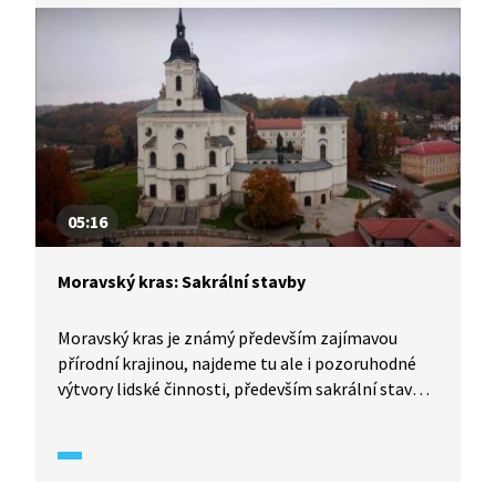
K dalším významným památkám Kutné Hory,
po kterých provází Miroslav Táborský, patří
Vlašský dvůr, pozdně gotický měšťanský Kamenný
dům, středověký kostel sv. Jakuba, monumentální
Jezuitská kolej nebo klášter Voršilek.
05:16
Moravský kras: Sakrální stavby
Moravský kras je známý především zajímavou
přírodní krajinou, najdeme tu ale i pozoruhodné
výtvory lidské činnosti, především sakrální stavby.
Prohlédneme si barokní chrám ve Sloupu, barokní
kostel ve Křtinách a jako kontrast moderní kapli
v Šošůvce.