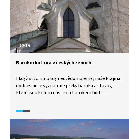
22:19
Barokní kultura v českých zemích
I když si to mnohdy neuvědomujeme, naše krajina
dodnes nese významné prvky baroka a stavby,
které jsou kolem nás, jsou barokem buď
poznamenány, nebo v něm vznikly či byly
přestavěny. Podívejte se na přehled
nejvýznamnějších barokních staveb na našem
území a nechte se oslnit barokním kouzlem.