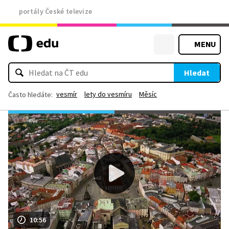
portály České televize
MENU
Hledat
vesmír
lety do vesmíru
Měsíc
Často hledáte:
10:56