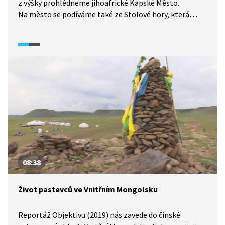
z výšky prohlédneme jihoafrické Kapské Město.
Na město se podíváme také ze Stolové hory, která
patří k jeho nejvýznamnějším dominantám. Ukázka je
v anglickém jazyce.
08:38
Život pastevců ve Vnitřním Mongolsku
Reportáž Objektivu (2019) nás zavede do čínské