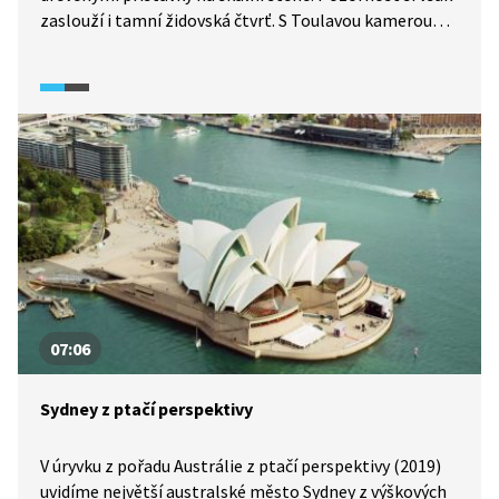
zaslouží i tamní židovská čtvrť. S Toulavou kamerou
(2025) se podíváme, jak úštěcká židovská komunita
dříve žila a co se s ní stalo. Mimo jiné se také dozvíme,
jak vypadalo místní vzdělávání.
07:06
Sydney z ptačí perspektivy
V úryvku z pořadu Austrálie z ptačí perspektivy (2019)
uvidíme největší australské město Sydney z výškových