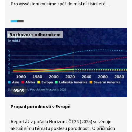
Pro vysvětlení musíme zpět do místní tisícileté
historie. Čím se staří horalové v této drsné, i když
krásné krajině živili? Podívejte se.
Rozhovor s odborníkem
05:05
Propad porodnosti v Evropě
Reportáž z pořadu Horizont ČT24 (2025) se věnuje
aktuálnímu tématu poklesu porodnosti. O příčinách