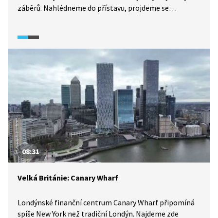
záběrů. Nahlédneme do přístavu, projdeme se
po plážích se zlatavým pískem, proletíme
nad samotným městem a neuniknou nám ani jeho
hlavní architektonické ikony.
08:31
Velká Británie: Canary Wharf
Londýnské finanční centrum Canary Wharf připomíná
spíše New York než tradiční Londýn. Najdeme zde