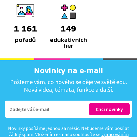
1 161
149
pořadů
edukativních
her
Novinky na e-mail
Pošleme vám, co nového se děje ve světě edu.
Nová videa, témata, funkce a další.
Novinky posíláme jednou za měsíc. Nebudeme vám posílat
žádný spam. Vložením e-mailu souhlasíte se
zpracováním