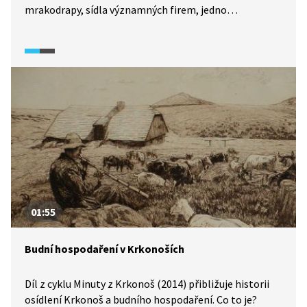
mrakodrapy, sídla významných firem, jedno
z největších londýnských nákupních center i tisíce bytů.
V reportáži pořadu Objektiv (2025) se do této moderní
čtvrti vypravíme. Nahlédneme také do její minulosti,
tedy do dob, kdy bývala rušným přístavem. Uvidíme
archivní záběry z éry doků a zjistíme, jak se tato oblast
proměnila v moderní obchodní a rezidenční centrum.
01:55
Budní hospodaření v Krkonoších
Díl z cyklu Minuty z Krkonoš (2014) přibližuje historii
osídlení Krkonoš a budního hospodaření. Co to je?