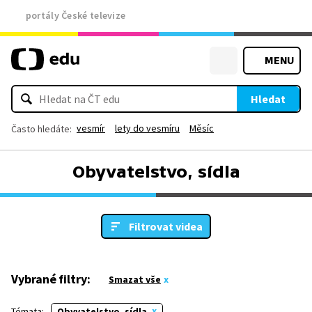
portály České televize
MENU
Hledat
vesmír
lety do vesmíru
Měsíc
Často hledáte:
Obyvatelstvo, sídla
Filtrovat videa
Vybrané filtry:
Smazat vše
Témata:
Obyvatelstvo, sídla