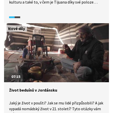
kulturu a také to, v čem je Tijuana díky své poloze
na mexicko-americké hranici specifická.
Nové díly
07:15
Život beduínů v Jordánsku
Jaký je život v poušti? Jak se mu lidé přizpůsobili? A jak
vypadá nomádský život v 21. století? Tyto otázky vám