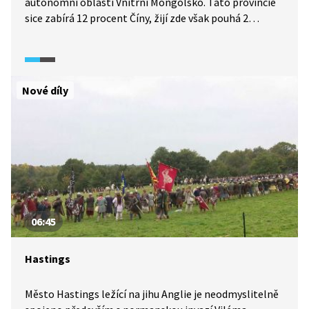
autonomní oblasti Vnitřní Mongolsko. Tato provincie
sice zabírá 12 procent Číny, žijí zde však pouhá 2
procenta čínské populace. Rozlehlé stepi jsou
domovem pastevců s jejich stády. Stále větší problém
pro ně ovšem představuje desertifikace a také
autoritářská politika Číny. V reportáži nahlédneme
Nové díly
do života pastevců a také zjistíme, jak zmíněné hrozby
ovlivňují jejich životní styl.
06:45
Hastings
Město Hastings ležící na jihu Anglie je neodmyslitelně