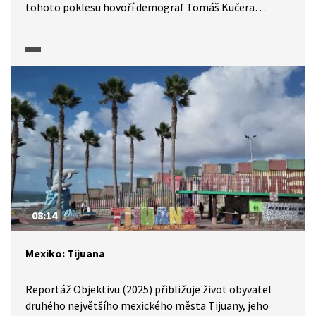
tohoto poklesu hovoří demograf Tomáš Kučera
z Katedry demografie a geodemografie
Přírodovědecké fakulty Univerzity Karlovy.
08:14
Mexiko: Tijuana
Reportáž Objektivu (2025) přibližuje život obyvatel
druhého největšího mexického města Tijuany, jeho