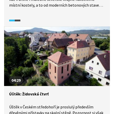
místní kostely, a to od moderních betonových staveb
až po tradiční dřevěné či kamenné chrámy. Zároveň
nebudou chybět ani pohledy na krásnou islandskou
přírodu, která tvoří působivou kulisu pro tyto stavby.
Kromě kostelů navštívíme i skanzen, kde uvidíme, jak
se na Islandu dříve žilo.
04:29
Úštěk: Židovská čtvrť
Úštěk v Českém středohoří je proslulý především
dřevěnými přístavky na skalní stěně. Pozornost si však