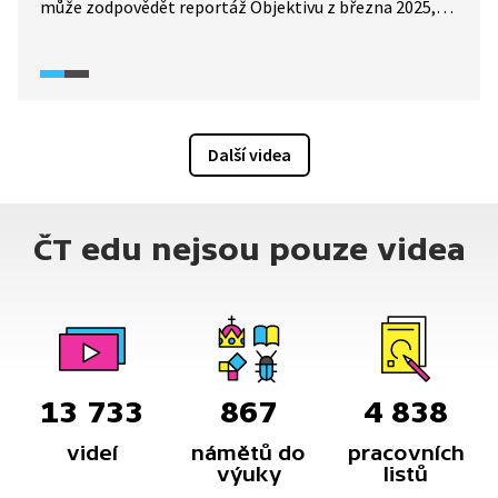
může zodpovědět reportáž Objektivu z března 2025,
ve které se vydáte za beduíny z kmene Nabatejců
do Jordánska, kteří i v současnosti udržují tradiční
nomádský styl života.
Další videa
ČT edu nejsou pouze videa
13 733
867
4 838
videí
námětů do
pracovních
výuky
listů