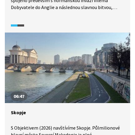
spojeno především s normanskou invazí Viléma
Dobyvatele do Anglie a následnou slavnou bitvou,
která se odehrála poblíž tohoto města. V reportáži
Objektivu (leden 2026) se do Hastingsu vypravíme
a připomeneme si jeho slavnou historii
a prozkoumáme i současnou podobu tohoto města.
06:47
Skopje
S Objektivem (2026) navštívíme Skopje. Půlmilionové
hlavní město Severní Makedonie je plné