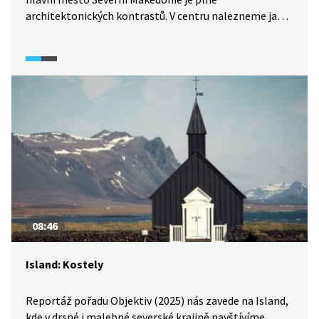
architektonických kontrastů. V centru nalezneme jak
monumentální budovy inspirované neoklasicismem,
stavby ve stylu brutalismu, tak i historickou část z dob
osmanské říše.
08:46
Island: Kostely
Reportáž pořadu Objektiv (2025) nás zavede na Island,
kde v drsné i malebné severské krajině navštívíme