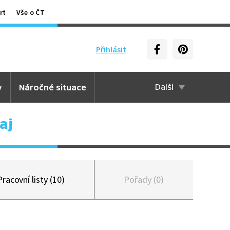
rt
Vše o ČT
Přihlásit
y
Náročné situace
Další
aj
Pracovní listy (10)
Pořady (0)