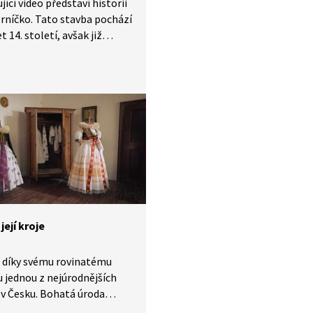
jící video představí historii
rníčko. Tato stavba pochází
et 14. století, avšak již
 1513 byl hrad opuštěný
mrtí majitele Jiřího Tunkla.
ka se tak postupně stala
cká zřícenina. Nechybí jí
antický příběh.
její kroje
 díky svému rovinatému
 jednou z nejúrodnějších
 v Česku. Bohatá úroda
hla v minulosti