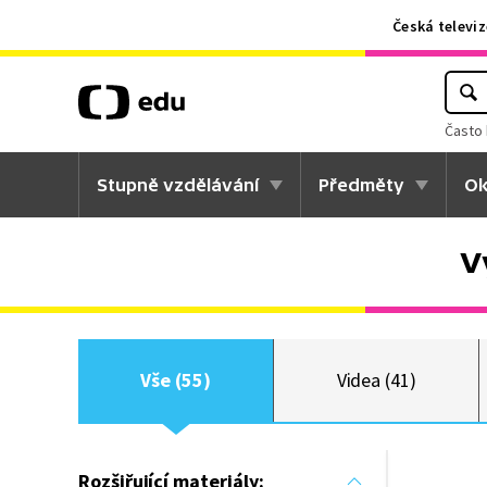
Česká televiz
Často 
Stupně vzdělávání
Předměty
Ok
V
Vše (55)
Videa (41)
Rozšiřující materiály: