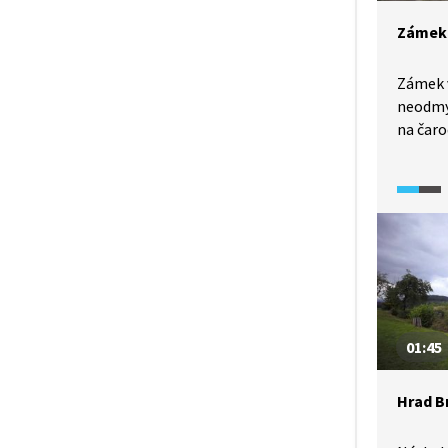
Zámek 
Zámek v
neodmys
na čaro
prostor
pokoj 
interié
místnos
zámek 
zahrad
poté z
Nyní se
anglick
01:45
Lichten
Hrad B