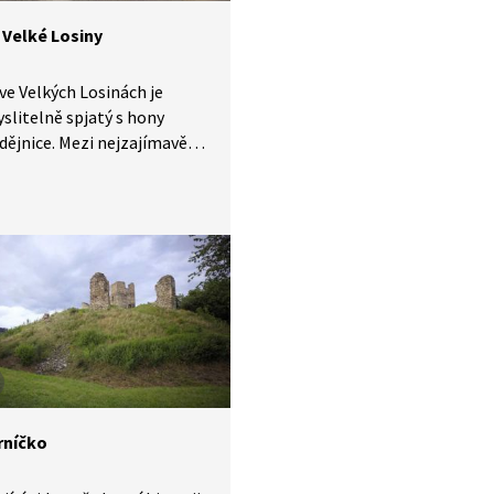
Velké Losiny
e Velkých Losinách je
litelně spjatý s hony
dějnice. Mezi nejzajímavější
y zámku patří rytířský
s téměř původním
rem z roku 1585, dále
t s portréty předků. Celý
byl obklopen renesanční
ou vybudovanou Žerotíny,
měněnou v zahradu barokní.
 v okolí zámku nachází
ý park vzniklý na popud
štejnů.
rníčko