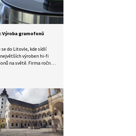
le.
l: Výroba gramofonů
se do Litovle, kde sídlí
 největších výroben hi-fi
onů na světě. Firma ročně
kuje přes 100 000 kusů,
 je exportována do více než
 po celém světě.
neme si, jak probíhá
 proces a jaké jsou jeho
jší trendy.