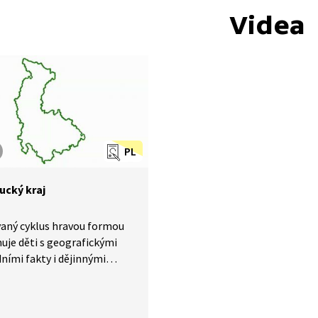
Videa
PL
cký kraj
aný cyklus hravou formou
je děti s geografickými
dními fakty i dějinnými
mi v krajích ČR. V této
představí Olomoucký kraj.