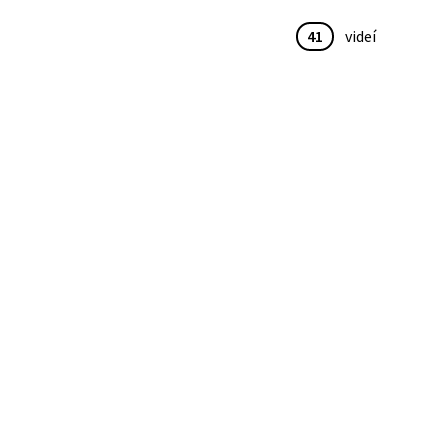
41
videí