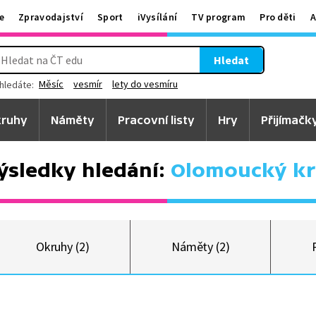
e
Zpravodajství
Sport
iVysílání
TV program
Pro děti
A
Hledat
Měsíc
vesmír
lety do vesmíru
hledáte:
ruhy
Náměty
Pracovní listy
Hry
Přijímačk
ýsledky hledání:
Olomoucký kr
Okruhy (2)
Náměty (2)