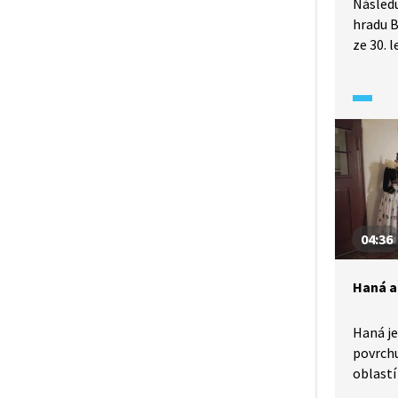
Následu
hradu B
ze 30. l
od roku
kvůli ú
Z Brníč
romanti
ani rom
04:36
Haná a 
Haná je
povrchu
oblastí
napomo