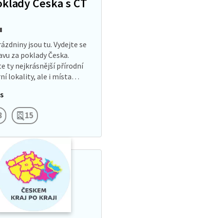
oklady Česka s ČT
rázdniny jsou tu. Vydejte se
avu za poklady Česka.
e ty nejkrásnější přírodní
ní lokality, ale i místa
nutá a méně známá.
s
 ukryté kešky, pořiďte
8
15