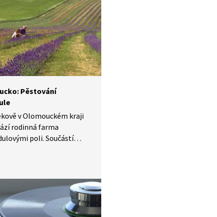
cko: Pěstování
ule
ěkově v Olomouckém kraji
ází rodinná farma
dulovými poli. Součástí
e i prodejna s výrobky
dule a majitelé farmy
provozují levandulovou
 a pořádají festivaly.
e uvidíme sklizeň
ování a dozvíme se také
historii pěstování