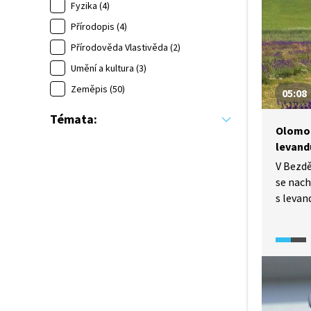
Fyzika (4)
Přírodopis (4)
Přírodověda Vlastivěda (2)
Umění a kultura (3)
Zeměpis (50)
05:08
Témata:
Olomou
levand
V Bezd
se nach
s levan
farmy j
z levan
rovněž 
kavárnu
V ukázc
i zprac
něco o 