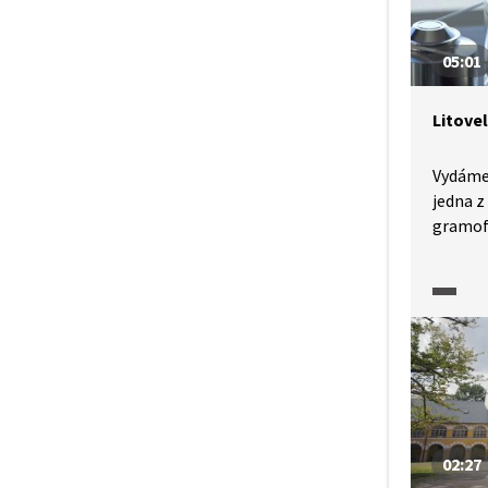
levandu
05:01
Litove
Vydáme 
jedna z
gramof
vyprodu
většina
70 zemí
Prohléd
výrobní
nejnově
02:27