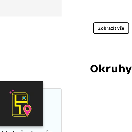
obytu tamního
lstva, což se odrazilo
hatě zdobených krojích
í baroka, které uvidíme
Zobrazit vše
u, a dozvíme se také o jejich
i. Kromě krojů si
dneme také hanácký grunt,
í místní obydlí.
Okruhy