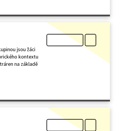
kupinou jsou žáci
torického kontextu
ktráren na základě