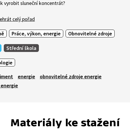
k vyrobit sluneční koncentrát?
ehrát celý pořad
mě
Práce, výkon, energie
Obnovitelné zdroje
Střední škola
ologie
iment
energie
obnovitelné zdroje energie
 energie
Materiály ke stažení