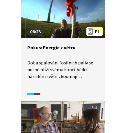
06:23
PL
Pokus: Energie z větru
Doba spalování fosilních paliv se
nutně blíží svému konci. Vědci
na celém světě zkoumají
nejrůznější energetické zdroje,
které jsou obnovitelné a přátelské
k životnímu prostředí. K takovým
zdrojům patří i vítr. Jak si vyrobit
vlastní větrník? A jak spočítat,
kolik energie vyrobí?