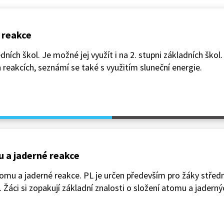
é reakce
ních škol. Je možné jej využít i na 2. stupni základních škol. 
 reakcích, seznámí se také s využitím sluneční energie.
u a jaderné reakce
tomu a jaderné reakce. PL je určen především pro žáky středn
l. Žáci si zopakují základní znalosti o složení atomu a jaderný