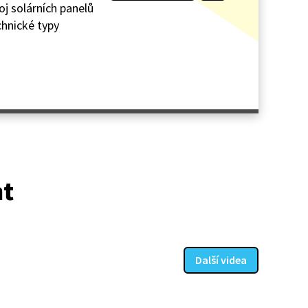
oj solárních panelů
chnické typy
at
Další videa