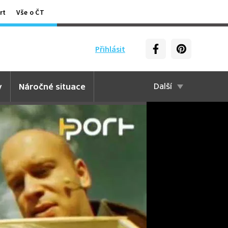
rt
Vše o ČT
Přihlásit
y
Náročné situace
Další