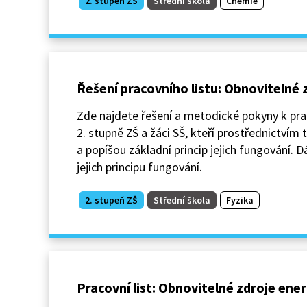
2. stupeň ZŠ
Střední škola
Chemie
Řešení pracovního listu: Obnovitelné z
Zde najdete řešení a metodické pokyny k prac
2. stupně ZŠ a žáci SŠ, kteří prostřednictvím
a popíšou základní princip jejich fungování. D
jejich principu fungování.
2. stupeň ZŠ
Střední škola
Fyzika
Pracovní list: Obnovitelné zdroje energ