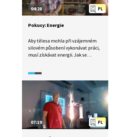
04:28
PL
Pokusy: Energie
Aby tělesa mohla při vzájemném
silovém působení vykonávat práci,
musí získávat energii. Jak se
vypočítá tíhová potenciální
energie, kterou nazýváme
polohovou energií? Práce je
způsob, jak tělesu předat
mechanickou energii, ale platí
to i naopak. Všude, kde je přírůstek
nebo úbytek mechanické energie,
tam se koná práce. Energie se
neztrácí, pouze se přeměňuje.
07:19
PL
Například polohová energie se
může přeměnit v energii