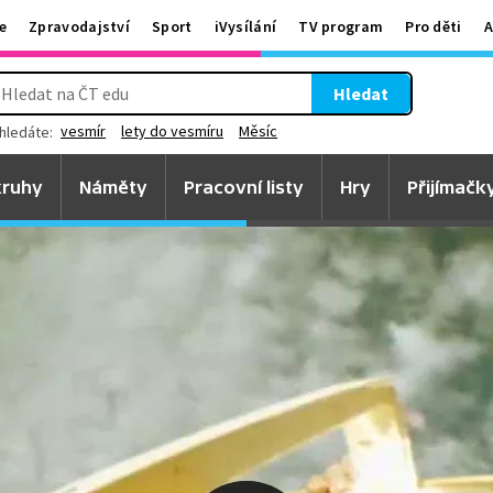
e
Zpravodajství
Sport
iVysílání
TV program
Pro děti
A
Hledat
vesmír
lety do vesmíru
Měsíc
hledáte:
ruhy
Náměty
Pracovní listy
Hry
Přijímačk