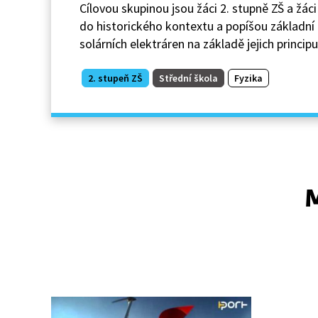
Cílovou skupinou jsou žáci 2. stupně ZŠ a žáci
do historického kontextu a popíšou základní p
solárních elektráren na základě jejich princip
2. stupeň ZŠ
Střední škola
Fyzika
M