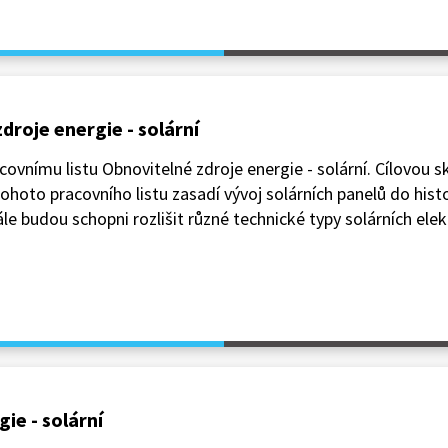
droje energie - solární
ovnímu listu Obnovitelné zdroje energie - solární. Cílovou s
 tohoto pracovního listu zasadí vývoj solárních panelů do his
ále budou schopni rozlišit různé technické typy solárních ele
ie - solární