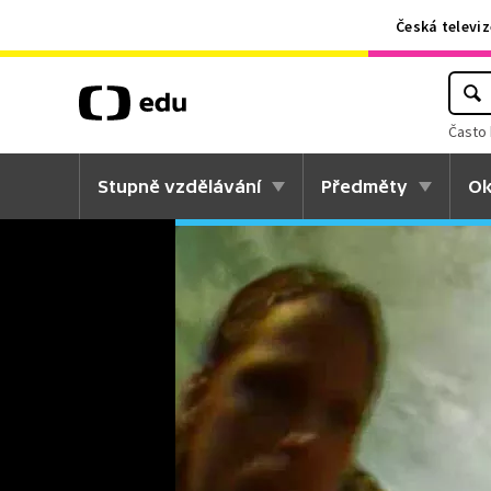
Česká televiz
Často 
Stupně vzdělávání
Předměty
Ok