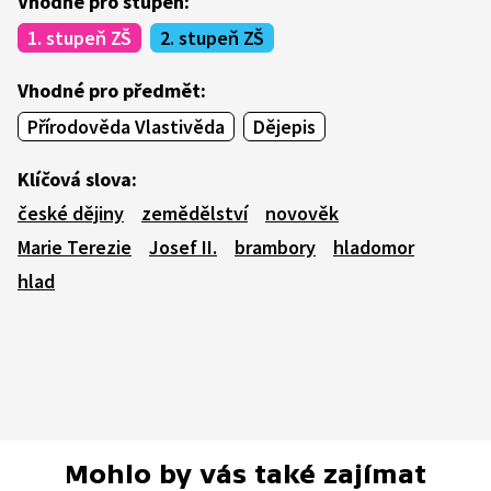
Vhodné pro stupeň:
1. stupeň ZŠ
2. stupeň ZŠ
Vhodné pro předmět:
Přírodověda Vlastivěda
Dějepis
Klíčová slova:
české dějiny
zemědělství
novověk
Marie Terezie
Josef II.
brambory
hladomor
hlad
Mohlo by vás také zajímat