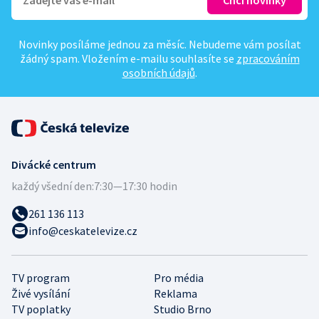
Novinky posíláme jednou za měsíc. Nebudeme vám posílat
žádný spam. Vložením e-mailu souhlasíte se
zpracováním
osobních údajů
.