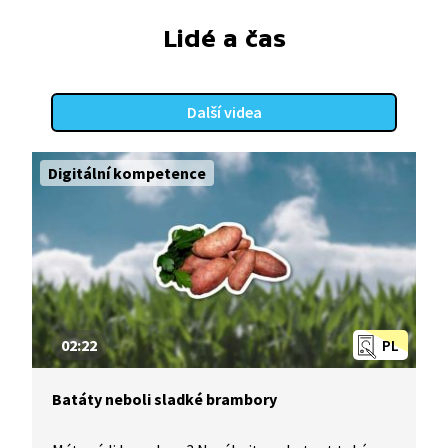
Lidé a čas
Další videa
Digitální kompetence
02:22
PL
Batáty neboli sladké brambory