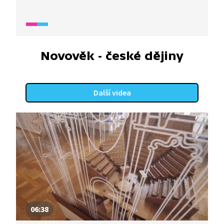
a vzniká primitivní zemědělství.
Novověk - české dějiny
Další videa
06:38