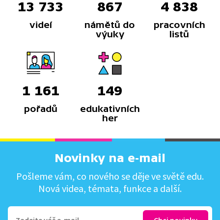
13 733
867
4 838
videí
námětů do
pracovních
výuky
listů
1 161
149
pořadů
edukativních
her
Novinky na e-mail
Pošleme vám, co nového se děje ve světě edu.
Nová videa, témata, funkce a další.