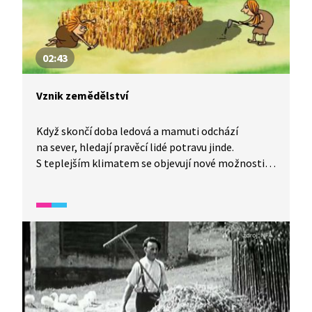
02:43
Vznik zemědělství
Když skončí doba ledová a mamuti odchází
na sever, hledají pravěcí lidé potravu jinde.
S teplejším klimatem se objevují nové možnosti
a vzniká primitivní zemědělství.