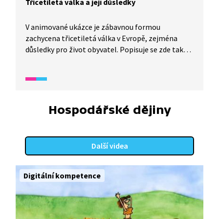
Třicetiletá válka a její důsledky
V animované ukázce je zábavnou formou
zachycena třicetiletá válka v Evropě, zejména
důsledky pro život obyvatel. Popisuje se zde také
skladba a strategie žoldnéřského vojska.
Hospodářské dějiny
Další videa
Digitální kompetence