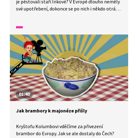
je pěstovali staří Inkové? V Evropě dlouho neměly
své upotřebení, dokonce se po nich i někdo otrávil.
Jak je to možné? A kdo přišel na to, co
s bramborami v kuchyni počít? Podívejte se sami.
01:40
Jak brambory k majonéze přišly
Kryštofu Kolumbovi vděčíme za přivezení
brambor do Evropy. Jak se ale dostaly do Čech?