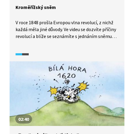
Kroměřížský sněm
V roce 1848 prošla Evropou vlna revolucí, z nichž
každá měla jiné důvody. Ve videu se dozvíte příčiny
revolucí a blíže se seznámíte s jednáním sněmu
v Kroměříži, který měl za úkol přijmout ústavu
rakouského mocnářství.
02:40