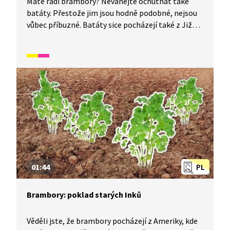
Máte rádi brambory? Neváhejte ochutnat také
batáty. Přestože jim jsou hodně podobné, nejsou
vůbec příbuzné. Batáty sice pocházejí také z Jižní
Ameriky, ale jsou sladší, mají více vitamínů a jsou
starší. Proto jsou také dražší než brambory.
Údajně se také jedná o jedno z prvních jídel, které
člověk jedl. V Peru se našly zbytky batátů staré
přes 10 000 let.
01:44
PL
Brambory: poklad starých Inků
Věděli jste, že brambory pocházejí z Ameriky, kde