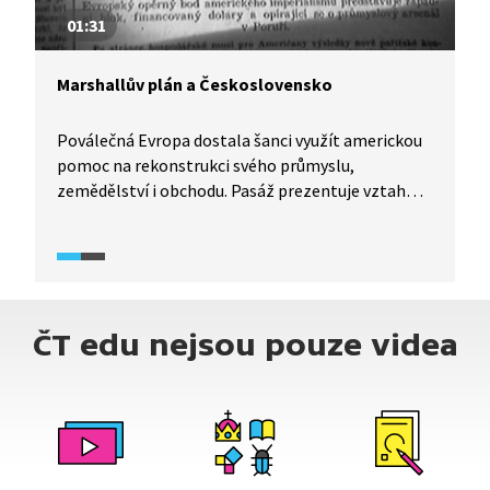
01:31
Marshallův plán a Československo
Poválečná Evropa dostala šanci využít americkou
pomoc na rekonstrukci svého průmyslu,
zemědělství i obchodu. Pasáž prezentuje vztah
Československa k přijetí či nepřijetí Marshallova
plánu a ukazuje podřízené postavení
předúnorového Československa vůči SSSR.
ČT edu nejsou pouze videa