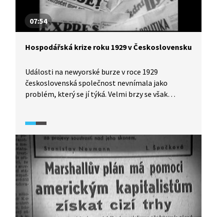
07:54
Hospodářská krize roku 1929 v Československu
Události na newyorské burze v roce 1929
československá společnost nevnímala jako
problém, který se jí týká. Velmi brzy se však
dopady přenesly do sousedního Německa
a následně do Československa. Navzdory
všeobecně rozšířenému přesvědčení o lesku první
republiky. Do začátku druhé světové války se
československé hospodářství z krize
nevzpamatovalo.