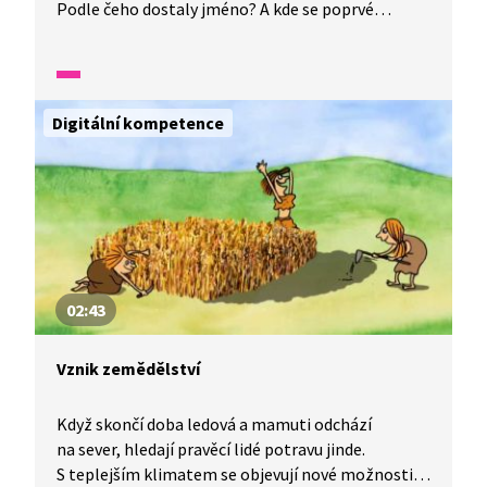
Podle čeho dostaly jméno? A kde se poprvé
k bramborám přimíchala majonéza? Všechno se
dozvíte ve videu.
Digitální kompetence
02:43
Vznik zemědělství
Když skončí doba ledová a mamuti odchází
na sever, hledají pravěcí lidé potravu jinde.
S teplejším klimatem se objevují nové možnosti