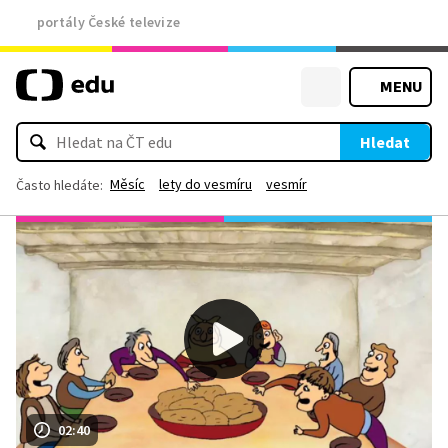
portály České televize
MENU
Hledat
Měsíc
lety do vesmíru
vesmír
Často hledáte:
02:40